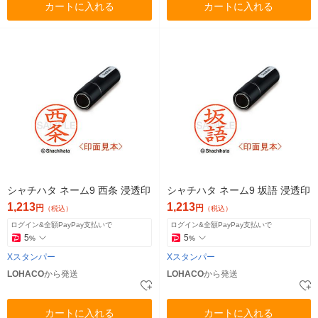
カートに入れる
カートに入れる
シャチハタ ネーム9 西条 浸透印
シャチハタ ネーム9 坂語 浸透印
1,213
1,213
円
円
（税込）
（税込）
ログイン&全額PayPay支払いで
ログイン&全額PayPay支払いで
5
5
%
%
Xスタンパー
Xスタンパー
LOHACO
から発送
LOHACO
から発送
カートに入れる
カートに入れる