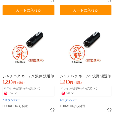
カートに入れる
カートに入れる
シャチハタ ネーム9 沢井 浸透印
シャチハタ ネーム9 沢野 浸透印
1,213
1,213
円
円
（税込）
（税込）
ログイン&全額PayPay支払いで
ログイン&全額PayPay支払いで
5
5
%
%
Xスタンパー
Xスタンパー
LOHACO
から発送
LOHACO
から発送