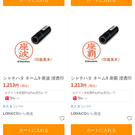
シャチハタ ネーム9 座波 浸透印
シャチハタ ネーム9 座覇 浸透印
1,213
1,213
円
円
（税込）
（税込）
ログイン&全額PayPay支払いで
ログイン&全額PayPay支払いで
5
5
%
%
Xスタンパー
Xスタンパー
LOHACO
から発送
LOHACO
から発送
カートに入れる
カートに入れる