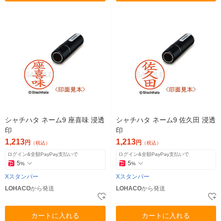
シャチハタ ネーム9 座喜味 浸透
シャチハタ ネーム9 佐久田 浸透
印
印
1,213
1,213
円
円
（税込）
（税込）
ログイン&全額PayPay支払いで
ログイン&全額PayPay支払いで
5
5
%
%
Xスタンパー
Xスタンパー
LOHACO
から発送
LOHACO
から発送
カートに入れる
カートに入れる