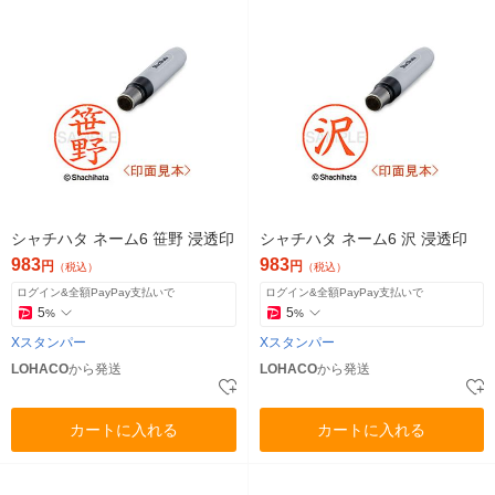
シャチハタ ネーム6 笹野 浸透印
シャチハタ ネーム6 沢 浸透印
983
983
円
円
（税込）
（税込）
ログイン&全額PayPay支払いで
ログイン&全額PayPay支払いで
5
5
%
%
Xスタンパー
Xスタンパー
LOHACO
から発送
LOHACO
から発送
カートに入れる
カートに入れる