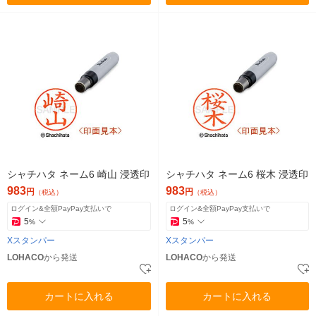
シャチハタ ネーム6 崎山 浸透印
シャチハタ ネーム6 桜木 浸透印
983
983
円
円
（税込）
（税込）
ログイン&全額PayPay支払いで
ログイン&全額PayPay支払いで
5
5
%
%
Xスタンパー
Xスタンパー
LOHACO
から発送
LOHACO
から発送
カートに入れる
カートに入れる