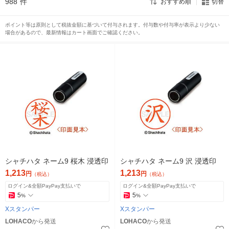
988
件
おすすめ順
切替
ポイント等は原則として税抜金額に基づいて付与されます。付与数や付与率が表示より少ない
場合があるので、最新情報はカート画面でご確認ください。
シャチハタ ネーム9 桜木 浸透印
シャチハタ ネーム9 沢 浸透印
1,213
1,213
円
円
（税込）
（税込）
ログイン&全額PayPay支払いで
ログイン&全額PayPay支払いで
5
5
%
%
Xスタンパー
Xスタンパー
LOHACO
から発送
LOHACO
から発送