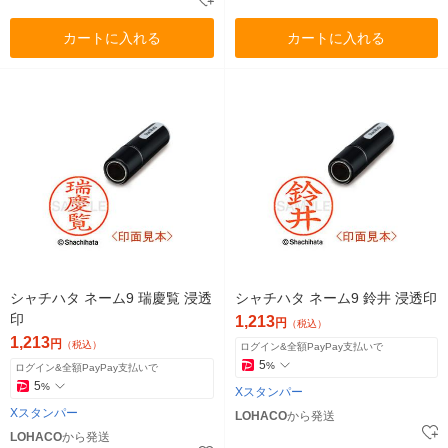
カートに入れる
カートに入れる
シャチハタ ネーム9 瑞慶覧 浸透
シャチハタ ネーム9 鈴井 浸透印
印
1,213
円
（税込）
1,213
円
（税込）
ログイン&全額PayPay支払いで
5
%
ログイン&全額PayPay支払いで
5
%
Xスタンパー
Xスタンパー
LOHACO
から発送
LOHACO
から発送