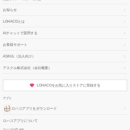
お知らせ
LOHACOとは
AIチャットで質問する
お客様サポート
ASKUL（法人向け）
アスクル株式会社（会社概要）
LOHACOをお気に入りストアに登録する
アプリ
ロハコアプリをダウンロード
ロハコアプリについて
ロハコ公式LINE