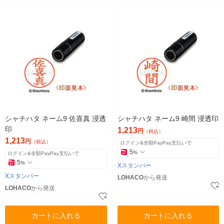
シャチハタ ネーム9 佐喜真 浸透
シャチハタ ネーム9 崎間 浸透印
印
1,213
円
（税込）
1,213
円
（税込）
ログイン&全額PayPay支払いで
5
%
ログイン&全額PayPay支払いで
5
%
Xスタンパー
Xスタンパー
LOHACO
から発送
LOHACO
から発送
カートに入れる
カートに入れる