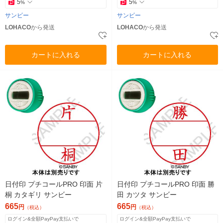
5
5
%
%
サンビー
サンビー
LOHACO
から発送
LOHACO
から発送
カートに入れる
カートに入れる
日付印 プチコールPRO 印面 片
日付印 プチコールPRO 印面 勝
桐 カタギリ サンビー
田 カツタ サンビー
665
665
円
円
（税込）
（税込）
ログイン&全額PayPay支払いで
ログイン&全額PayPay支払いで