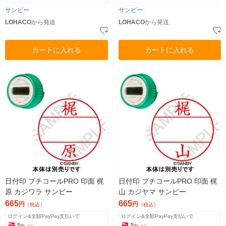
サンビー
サンビー
LOHACO
から発送
LOHACO
から発送
カートに入れる
カートに入れる
日付印 プチコールPRO 印面 梶
日付印 プチコールPRO 印面 梶
原 カジワラ サンビー
山 カジヤマ サンビー
665
665
円
円
（税込）
（税込）
ログイン&全額PayPay支払いで
ログイン&全額PayPay支払いで
5
5
%
%