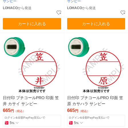
サンビー
サンビー
LOHACO
から発送
LOHACO
から発送
カートに入れる
カートに入れる
日付印 プチコールPRO 印面 笠
日付印 プチコールPRO 印面 笠
井 カサイ サンビー
原 カサハラ サンビー
665
665
円
円
（税込）
（税込）
ログイン&全額PayPay支払いで
ログイン&全額PayPay支払いで
5
5
%
%