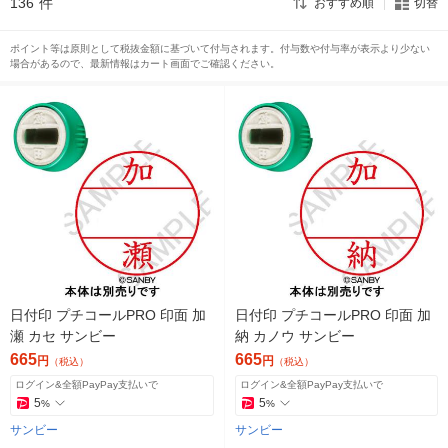
136
件
おすすめ順
切替
ポイント等は原則として税抜金額に基づいて付与されます。付与数や付与率が表示より少ない
場合があるので、最新情報はカート画面でご確認ください。
日付印 プチコールPRO 印面 加
日付印 プチコールPRO 印面 加
瀬 カセ サンビー
納 カノウ サンビー
665
665
円
円
（税込）
（税込）
ログイン&全額PayPay支払いで
ログイン&全額PayPay支払いで
5
5
%
%
サンビー
サンビー