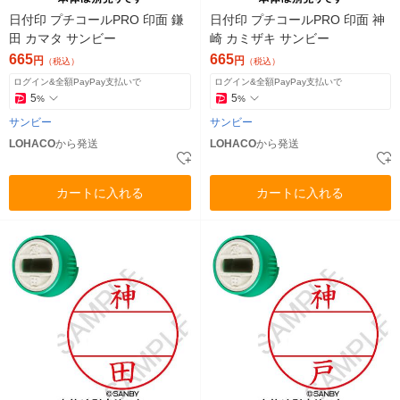
日付印 プチコールPRO 印面 鎌
日付印 プチコールPRO 印面 神
田 カマタ サンビー
崎 カミザキ サンビー
665
665
円
円
（税込）
（税込）
ログイン&全額PayPay支払いで
ログイン&全額PayPay支払いで
5
5
%
%
サンビー
サンビー
LOHACO
から発送
LOHACO
から発送
カートに入れる
カートに入れる