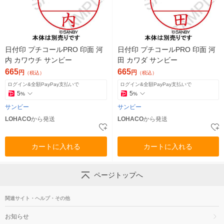
日付印 プチコールPRO 印面 河
日付印 プチコールPRO 印面 河
内 カワウチ サンビー
田 カワダ サンビー
665
665
円
円
（税込）
（税込）
ログイン&全額PayPay支払いで
ログイン&全額PayPay支払いで
5
5
%
%
サンビー
サンビー
LOHACO
から発送
LOHACO
から発送
カートに入れる
カートに入れる
ページトップへ
関連サイト・ヘルプ・その他
お知らせ