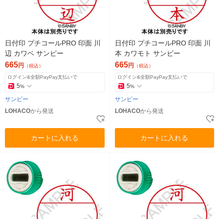
日付印 プチコールPRO 印面 川
日付印 プチコールPRO 印面 川
辺 カワベ サンビー
本 カワモト サンビー
665
665
円
円
（税込）
（税込）
ログイン&全額PayPay支払いで
ログイン&全額PayPay支払いで
5
5
%
%
サンビー
サンビー
LOHACO
から発送
LOHACO
から発送
カートに入れる
カートに入れる