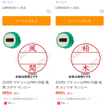
サンビー
サンビー
LOHACO
から発送
LOHACO
から発送
カートに入れる
カートに入れる
日付印 プチコールPRO 印面 風
日付印 プチコールPRO 印面 柏
間 カザマ サンビー
木 カシワギ サンビー
665
665
円
円
（税込）
（税込）
ログイン&全額PayPay支払いで
ログイン&全額PayPay支払いで
5
5
%
%