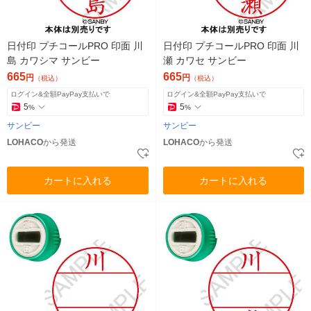
日付印 プチコールPRO 印面 川
日付印 プチコールPRO 印面 川
島 カワシマ サンビー
瀬 カワセ サンビー
665
665
円
円
（税込）
（税込）
ログイン&全額PayPay支払いで
ログイン&全額PayPay支払いで
5
5
%
%
サンビー
サンビー
LOHACO
から発送
LOHACO
から発送
カートに入れる
カートに入れる