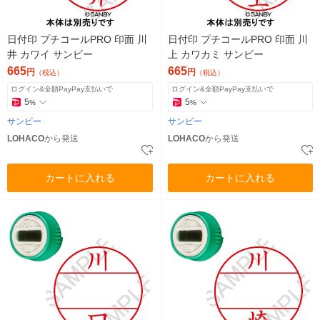
日付印 プチコールPRO 印面 川
日付印 プチコールPRO 印面 川
井 カワイ サンビー
上 カワカミ サンビー
665
665
円
円
（税込）
（税込）
ログイン&全額PayPay支払いで
ログイン&全額PayPay支払いで
5
5
%
%
サンビー
サンビー
LOHACO
から発送
LOHACO
から発送
カートに入れる
カートに入れる