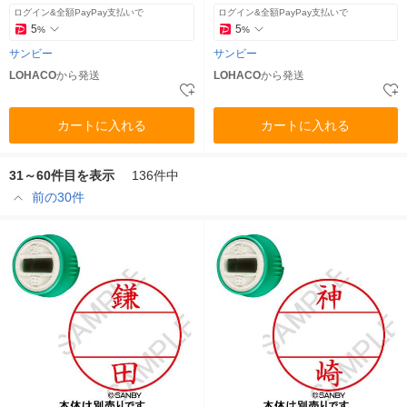
ログイン&全額PayPay支払いで
ログイン&全額PayPay支払いで
5
5
%
%
サンビー
サンビー
LOHACO
から発送
LOHACO
から発送
カートに入れる
カートに入れる
31～60件目を表示
136件中
前の30件