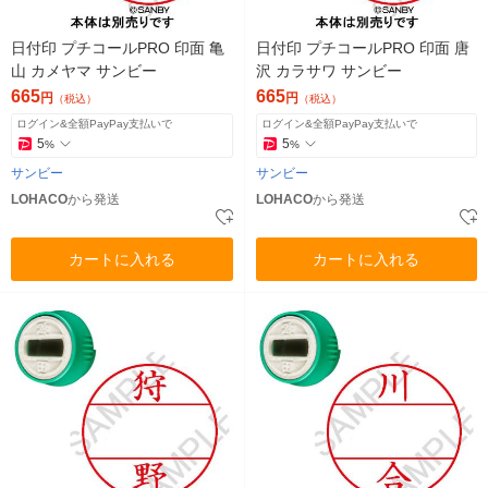
日付印 プチコールPRO 印面 亀
日付印 プチコールPRO 印面 唐
山 カメヤマ サンビー
沢 カラサワ サンビー
665
665
円
円
（税込）
（税込）
ログイン&全額PayPay支払いで
ログイン&全額PayPay支払いで
5
5
%
%
サンビー
サンビー
LOHACO
から発送
LOHACO
から発送
カートに入れる
カートに入れる