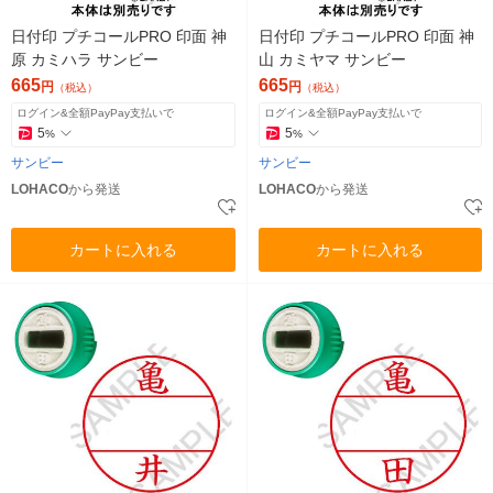
日付印 プチコールPRO 印面 神
日付印 プチコールPRO 印面 神
原 カミハラ サンビー
山 カミヤマ サンビー
665
665
円
円
（税込）
（税込）
ログイン&全額PayPay支払いで
ログイン&全額PayPay支払いで
5
5
%
%
サンビー
サンビー
LOHACO
から発送
LOHACO
から発送
カートに入れる
カートに入れる