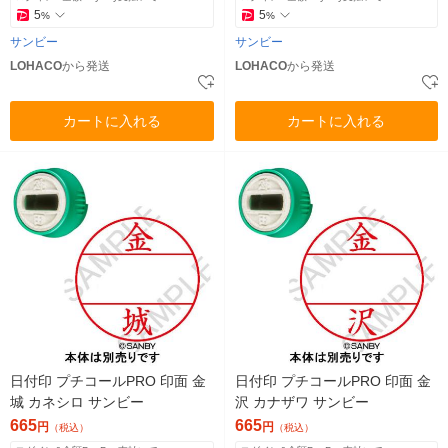
5
5
%
%
サンビー
サンビー
LOHACO
から発送
LOHACO
から発送
カートに入れる
カートに入れる
日付印 プチコールPRO 印面 金
日付印 プチコールPRO 印面 金
城 カネシロ サンビー
沢 カナザワ サンビー
665
665
円
円
（税込）
（税込）