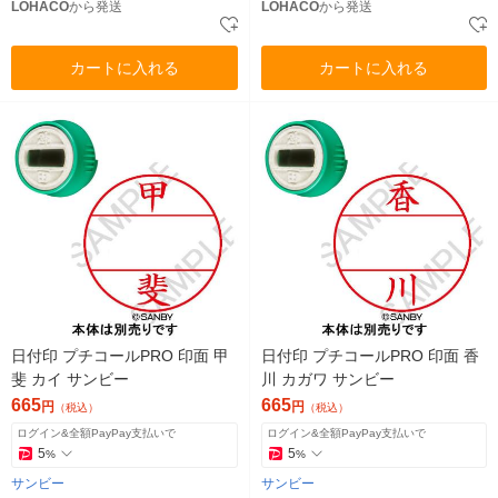
LOHACO
から発送
LOHACO
から発送
カートに入れる
カートに入れる
日付印 プチコールPRO 印面 甲
日付印 プチコールPRO 印面 香
斐 カイ サンビー
川 カガワ サンビー
665
665
円
円
（税込）
（税込）
ログイン&全額PayPay支払いで
ログイン&全額PayPay支払いで
5
5
%
%
サンビー
サンビー