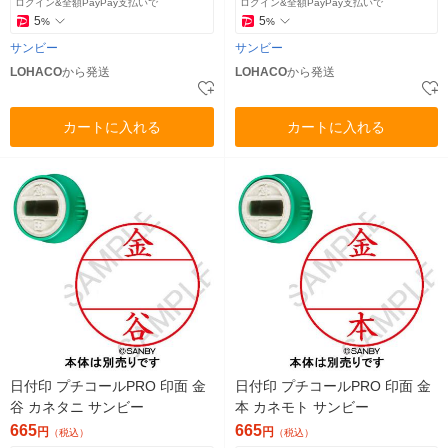
ログイン&全額PayPay支払いで
ログイン&全額PayPay支払いで
5
5
%
%
サンビー
サンビー
LOHACO
から発送
LOHACO
から発送
カートに入れる
カートに入れる
日付印 プチコールPRO 印面 金
日付印 プチコールPRO 印面 金
谷 カネタニ サンビー
本 カネモト サンビー
665
665
円
円
（税込）
（税込）