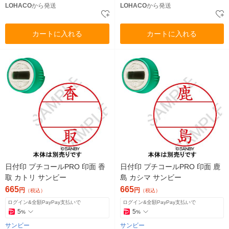
LOHACO
から発送
LOHACO
から発送
カートに入れる
カートに入れる
日付印 プチコールPRO 印面 香
日付印 プチコールPRO 印面 鹿
取 カトリ サンビー
島 カシマ サンビー
665
665
円
円
（税込）
（税込）
ログイン&全額PayPay支払いで
ログイン&全額PayPay支払いで
5
5
%
%
サンビー
サンビー