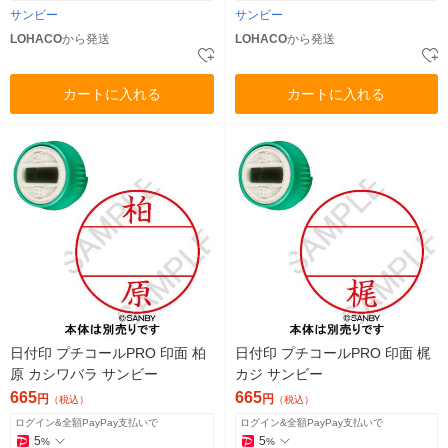
サンビー
サンビー
LOHACO
から発送
LOHACO
から発送
カートに入れる
カートに入れる
日付印 プチコールPRO 印面 柏
日付印 プチコールPRO 印面 梶
原 カシワバラ サンビー
カジ サンビー
665
665
円
円
（税込）
（税込）
ログイン&全額PayPay支払いで
ログイン&全額PayPay支払いで
5
5
%
%