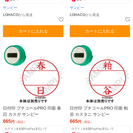
サンビー
サンビー
LOHACO
から発送
LOHACO
から発送
カートに入れる
カートに入れる
日付印 プチコールPRO 印面 春
日付印 プチコールPRO 印面 粕
日 カスガ サンビー
谷 カスタニ サンビー
665
665
円
円
（税込）
（税込）
ログイン&全額PayPay支払いで
ログイン&全額PayPay支払いで