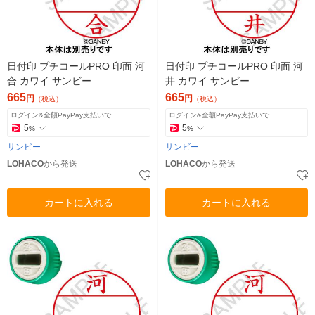
日付印 プチコールPRO 印面 河
日付印 プチコールPRO 印面 河
合 カワイ サンビー
井 カワイ サンビー
665
665
円
円
（税込）
（税込）
ログイン&全額PayPay支払いで
ログイン&全額PayPay支払いで
5
5
%
%
サンビー
サンビー
LOHACO
から発送
LOHACO
から発送
カートに入れる
カートに入れる