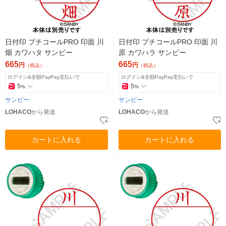
日付印 プチコールPRO 印面 川
日付印 プチコールPRO 印面 川
畑 カワハタ サンビー
原 カワハラ サンビー
665
665
円
円
（税込）
（税込）
ログイン&全額PayPay支払いで
ログイン&全額PayPay支払いで
5
5
%
%
サンビー
サンビー
LOHACO
から発送
LOHACO
から発送
カートに入れる
カートに入れる