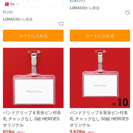
KOKUYO
5
%
LOHACO
から発送
PLUS
LOHACO
から発送
カートに入れる
カートに入れる
バンドクリップ＆安全ピン付名
バンドクリップ＆安全ピン付名
札 チャックなし 5組 HEROES
札 チャックなし 50組 HEROES
オリジナル
オリジナル
619
5,628
円
円
（税込）
（税込）