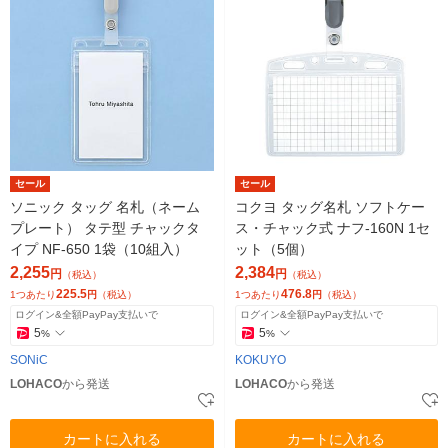
セール
セール
ソニック タッグ 名札（ネーム
コクヨ タッグ名札 ソフトケー
プレート） タテ型 チャックタ
ス・チャック式 ナフ-160N 1セ
イプ NF-650 1袋（10組入）
ット（5個）
2,255
2,384
円
円
（税込）
（税込）
225.5
476.8
1つあたり
円
（税込）
1つあたり
円
（税込）
ログイン&全額PayPay支払いで
ログイン&全額PayPay支払いで
5
5
%
%
SONiC
KOKUYO
LOHACO
から発送
LOHACO
から発送
カートに入れる
カートに入れる