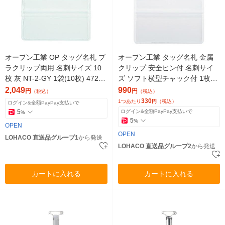
オープン工業 OP タッグ名札 プ
オープン工業 タッグ名札 金属
ラクリップ両用 名刺サイズ 10
クリップ 安全ピン付 名刺サイ
枚 灰 NT-2-GY 1袋(10枚) 472-3
ズ ソフト横型チャック付 1枚入
147（直送品）
NT-6P 1セット(1個×3)（直送
2,049
990
円
円
（税込）
（税込）
品）
330
1つあたり
円
（税込）
ログイン&全額PayPay支払いで
5
ログイン&全額PayPay支払いで
%
5
%
OPEN
OPEN
LOHACO 直送品グループ1
から発送
LOHACO 直送品グループ2
から発送
カートに入れる
カートに入れる