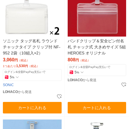
ソニック タッグ名札 ラウンド
バンドクリップ＆安全ピン付名
チャックタイプ クリップ付 NF-
札 チャック式 大きめサイズ 5組
952 2袋（10組入×2）
HEROES オリジナル
3,060
808
円
円
（税込）
（税込）
1,530
1つあたり
円
（税込）
ログイン&全額PayPay支払いで
ログイン&全額PayPay支払いで
5
%
5
%
LOHACO
から発送
SONiC
LOHACO
から発送
カートに入れる
カートに入れる