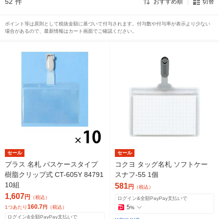
52
件
おすすめ順
切替
ポイント等は原則として税抜金額に基づいて付与されます。付与数や付与率が表示より少ない
場合があるので、最新情報はカート画面でご確認ください。
セール
セール
プラス 名札 パスケースタイプ
コクヨ タッグ名札 ソフトケー
樹脂クリップ式 CT-605Y 84791
スナフ-55 1個
10組
581
円
（税込）
1,607
円
（税込）
ログイン&全額PayPay支払いで
160.7
5
1つあたり
円
（税込）
%
ログイン&全額PayPay支払いで