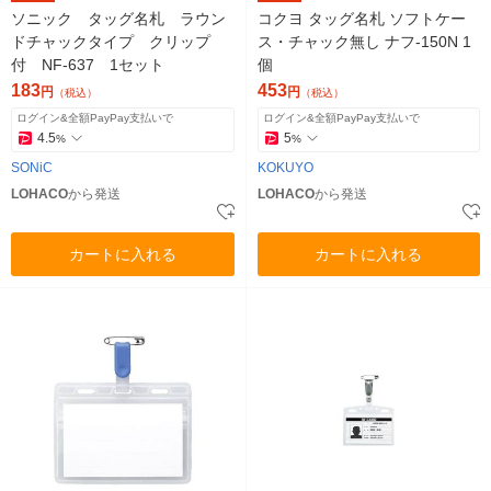
ソニック タッグ名札 ラウン
コクヨ タッグ名札 ソフトケー
ドチャックタイプ クリップ
ス・チャック無し ナフ-150N 1
付 NF-637 1セット
個
183
453
円
円
（税込）
（税込）
ログイン&全額PayPay支払いで
ログイン&全額PayPay支払いで
4.5
5
%
%
SONiC
KOKUYO
LOHACO
から発送
LOHACO
から発送
カートに入れる
カートに入れる