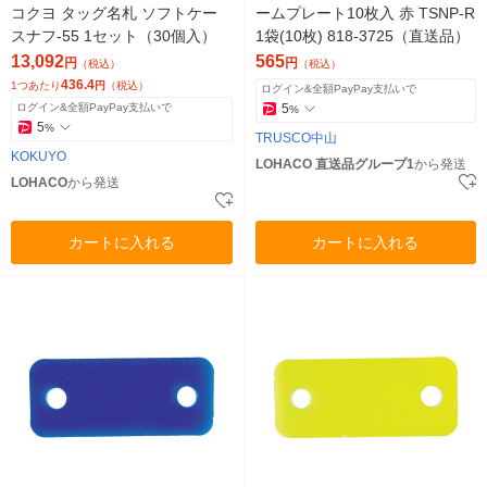
コクヨ タッグ名札 ソフトケー
ームプレート10枚入 赤 TSNP-R
スナフ-55 1セット（30個入）
1袋(10枚) 818-3725（直送品）
13,092
565
円
円
（税込）
（税込）
436.4
1つあたり
円
（税込）
ログイン&全額PayPay支払いで
ログイン&全額PayPay支払いで
5
%
5
%
TRUSCO中山
KOKUYO
LOHACO 直送品グループ1
から発送
LOHACO
から発送
カートに入れる
カートに入れる