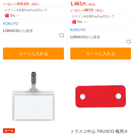
1,461
418.2
円
1つあたり
円
（税込）
（税込）
487
ログイン&全額PayPay支払いで
1つあたり
円
（税込）
5
%
ログイン&全額PayPay支払いで
5
%
KOKUYO
KOKUYO
LOHACO
から発送
LOHACO
から発送
カートに入れる
カートに入れる
セール
トラスコ中山 TRUSCO 靴用ネ