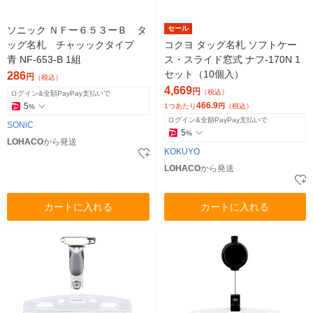
ソニック ＮＦー６５３ーＢ タ
セール
ッグ名札 チャッックタイプ
コクヨ タッグ名札 ソフトケー
青 NF-653-B 1組
ス・スライド窓式 ナフ-170N 1
セット（10個入）
286
円
（税込）
4,669
円
（税込）
ログイン&全額PayPay支払いで
466.9
5
1つあたり
円
（税込）
%
ログイン&全額PayPay支払いで
SONiC
5
%
LOHACO
から発送
KOKUYO
LOHACO
から発送
カートに入れる
カートに入れる