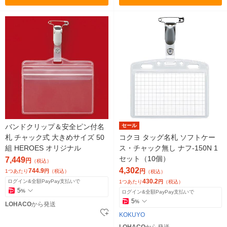
バンドクリップ＆安全ピン付名
セール
札 チャック式 大きめサイズ 50
コクヨ タッグ名札 ソフトケー
組 HEROES オリジナル
ス・チャック無し ナフ-150N 1
セット（10個）
7,449
円
（税込）
4,302
744.9
円
1つあたり
円
（税込）
（税込）
430.2
ログイン&全額PayPay支払いで
1つあたり
円
（税込）
5
%
ログイン&全額PayPay支払いで
5
%
LOHACO
から発送
KOKUYO