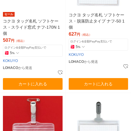
セール
コクヨ タッグ名札 ソフトケー
コクヨ タッグ名札 ソフトケー
ス・脱落防止タイプ ナフ-50 1
ス・スライド窓式 ナフ-170N 1
個
個
627
円
（税込）
507
円
（税込）
ログイン&全額PayPay支払いで
5
%
ログイン&全額PayPay支払いで
5
%
KOKUYO
KOKUYO
LOHACO
から発送
LOHACO
から発送
カートに入れる
カートに入れる