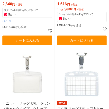
入)
ル
2,640
1,616
円
円
（税込）
（税込）
808
1つあたり
円
（税込）
ログイン&全額PayPay支払いで
5
ログイン&全額PayPay支払いで
%
5
%
OPEN
LOHACO
から発送
LOHACO
から発送
カートに入れる
カートに入れる
ソニック タッグ名札 ラウン
セール
ドチャックタイプ クリップ
コクヨ タッグ名札 ソフトケー