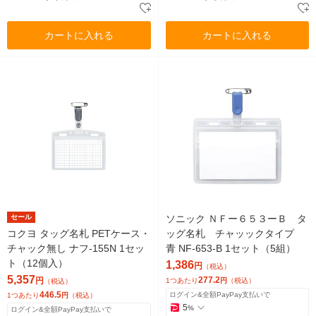
カートに入れる
カートに入れる
セール
ソニック ＮＦー６５３ーＢ タ
コクヨ タッグ名札 PETケース・
ッグ名札 チャッックタイプ
チャック無し ナフ-155N 1セッ
青 NF-653-B 1セット（5組）
ト（12個入）
1,386
円
（税込）
5,357
277.2
円
1つあたり
円
（税込）
（税込）
446.5
ログイン&全額PayPay支払いで
1つあたり
円
（税込）
5
%
ログイン&全額PayPay支払いで