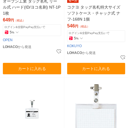
オープン工業 タッグ名札 リー
セール
ル式 ハード(ID/ヨコ名刺) NT-1P
コクヨ タッグ名札特大サイズ
1枚
ソフトケース・チャック式 ナ
フ-168N 1個
649
円
（税込）
546
円
（税込）
ログイン&全額PayPay支払いで
5
%
ログイン&全額PayPay支払いで
5
%
OPEN
KOKUYO
LOHACO
から発送
LOHACO
から発送
カートに入れる
カートに入れる