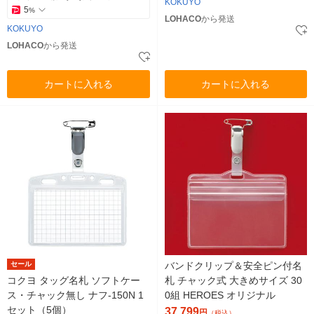
KOKUYO
5
%
LOHACO
から発送
KOKUYO
LOHACO
から発送
カートに入れる
カートに入れる
セール
バンドクリップ＆安全ピン付名
コクヨ タッグ名札 ソフトケー
札 チャック式 大きめサイズ 30
ス・チャック無し ナフ-150N 1
0組 HEROES オリジナル
セット（5個）
37,799
円
（税込）