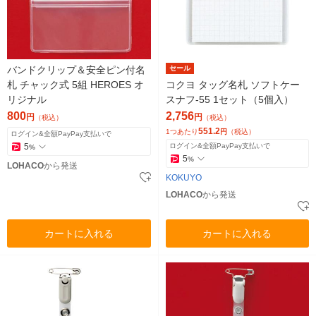
バンドクリップ＆安全ピン付名
セール
札 チャック式 5組 HEROES オ
コクヨ タッグ名札 ソフトケー
リジナル
スナフ-55 1セット（5個入）
800
2,756
円
円
（税込）
（税込）
551.2
1つあたり
円
（税込）
ログイン&全額PayPay支払いで
5
ログイン&全額PayPay支払いで
%
5
%
LOHACO
から発送
KOKUYO
LOHACO
から発送
カートに入れる
カートに入れる