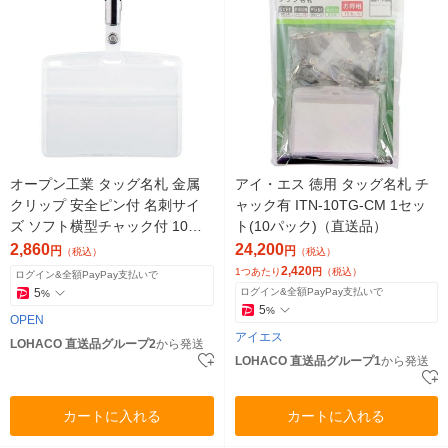
オープン工業 タッグ名札 金属
アイ・エス 徳用 タッグ名札 チ
クリップ 安全ピン付 名刺サイ
ャック有 ITN-10TG-CM 1セッ
ズ ソフト横型チャック付 10枚
ト(10パック)（直送品）
入 NT-6 1袋（直送品）
2,860
24,200
円
円
（税込）
（税込）
2,420
1つあたり
円
（税込）
ログイン&全額PayPay支払いで
5
ログイン&全額PayPay支払いで
%
5
%
OPEN
アイエス
LOHACO 直送品グループ2
から発送
LOHACO 直送品グループ1
から発送
カートに入れる
カートに入れる