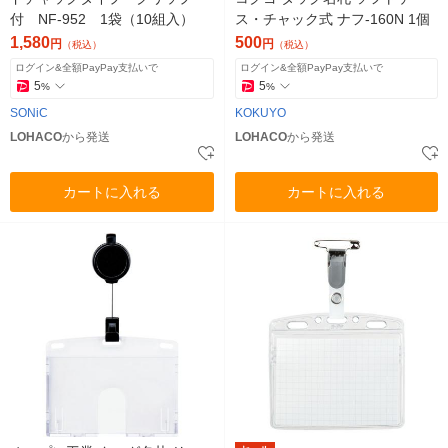
付 NF-952 1袋（10組入）
ス・チャック式 ナフ-160N 1個
1,580
500
円
円
（税込）
（税込）
ログイン&全額PayPay支払いで
ログイン&全額PayPay支払いで
5
5
%
%
SONiC
KOKUYO
LOHACO
から発送
LOHACO
から発送
カートに入れる
カートに入れる