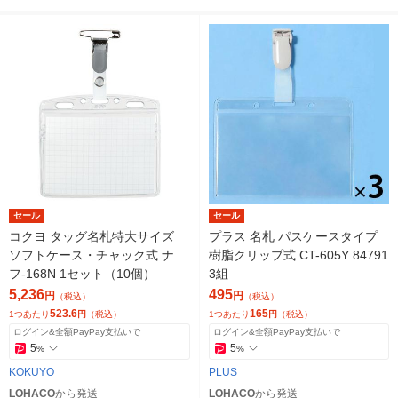
セール
セール
コクヨ タッグ名札特大サイズ
プラス 名札 パスケースタイプ
ソフトケース・チャック式 ナ
樹脂クリップ式 CT-605Y 84791
フ-168N 1セット（10個）
3組
5,236
495
円
円
（税込）
（税込）
523.6
165
1つあたり
円
（税込）
1つあたり
円
（税込）
ログイン&全額PayPay支払いで
ログイン&全額PayPay支払いで
5
5
%
%
KOKUYO
PLUS
LOHACO
から発送
LOHACO
から発送