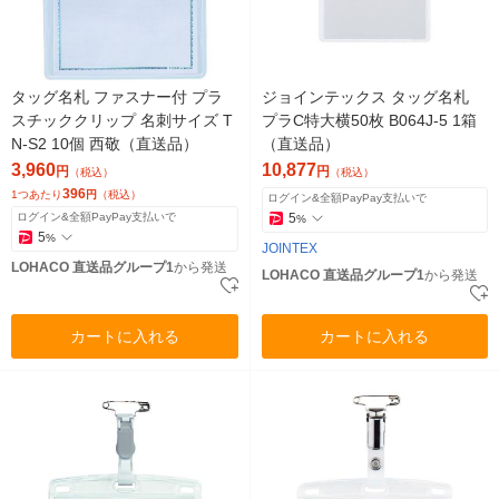
タッグ名札 ファスナー付 プラ
ジョインテックス タッグ名札
スチッククリップ 名刺サイズ T
プラC特大横50枚 B064J-5 1箱
N-S2 10個 西敬（直送品）
（直送品）
3,960
10,877
円
円
（税込）
（税込）
396
1つあたり
円
（税込）
ログイン&全額PayPay支払いで
ログイン&全額PayPay支払いで
5
%
5
%
JOINTEX
LOHACO 直送品グループ1
から発送
LOHACO 直送品グループ1
から発送
カートに入れる
カートに入れる