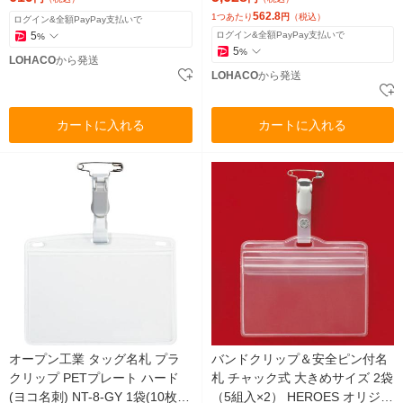
562.8
1つあたり
円
（税込）
ログイン&全額PayPay支払いで
5
ログイン&全額PayPay支払いで
%
5
%
LOHACO
から発送
LOHACO
から発送
カートに入れる
カートに入れる
オープン工業 タッグ名札 プラ
バンドクリップ＆安全ピン付名
クリップ PETプレート ハード
札 チャック式 大きめサイズ 2袋
(ヨコ名刺) NT-8-GY 1袋(10枚
（5組入×2） HEROES オリジナ