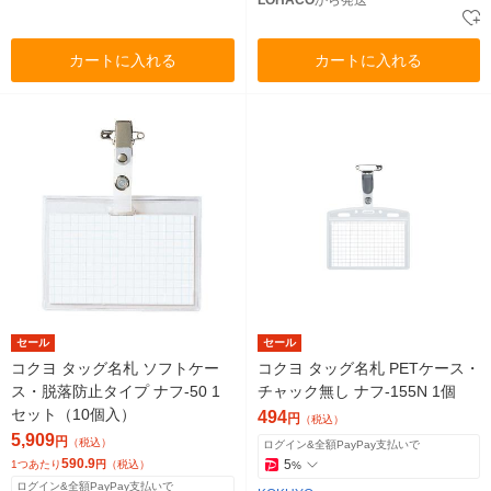
LOHACO
から発送
カートに入れる
カートに入れる
セール
セール
コクヨ タッグ名札 ソフトケー
コクヨ タッグ名札 PETケース・
ス・脱落防止タイプ ナフ-50 1
チャック無し ナフ-155N 1個
セット（10個入）
494
円
（税込）
5,909
円
（税込）
ログイン&全額PayPay支払いで
590.9
5
1つあたり
円
（税込）
%
ログイン&全額PayPay支払いで