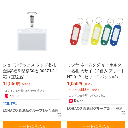
ジョインテックス タッグ名札
ミツヤ ネームタグ キーホルダ
金属C名刺型横50枚 B067J-5 1
ー名札 大サイズ 5個入 アソート
箱（直送品）
NT-01P 1セット(1パック×3)
（直送品）
11,550
1,056
円
円
（税込）
（税込）
352
1つあたり
円
（税込）
ログイン&全額PayPay支払いで
5
ログイン&全額PayPay支払いで
%
5
%
JOINTEX
LOHACO 直送品グループ2
から発送
LOHACO 直送品グループ1
から発送
カートに入れる
カートに入れる