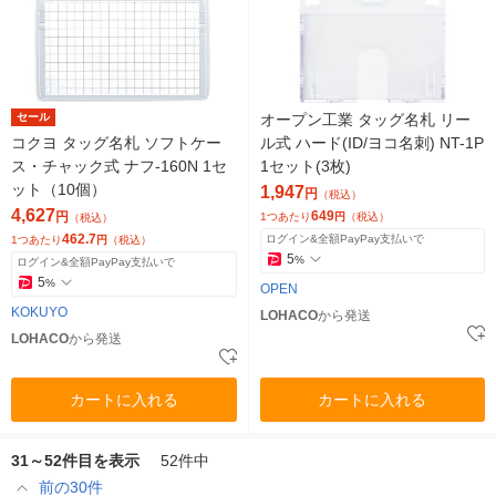
セール
オープン工業 タッグ名札 リー
コクヨ タッグ名札 ソフトケー
ル式 ハード(ID/ヨコ名刺) NT-1P
ス・チャック式 ナフ-160N 1セ
1セット(3枚)
ット（10個）
1,947
円
（税込）
4,627
649
円
1つあたり
円
（税込）
（税込）
462.7
ログイン&全額PayPay支払いで
1つあたり
円
（税込）
5
%
ログイン&全額PayPay支払いで
5
%
OPEN
KOKUYO
LOHACO
から発送
LOHACO
から発送
カートに入れる
カートに入れる
31～52件目を表示
52件中
前の30件