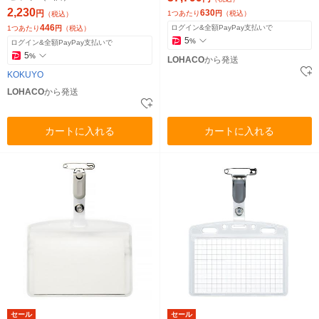
2,230
630
円
1つあたり
円
（税込）
（税込）
446
ログイン&全額PayPay支払いで
1つあたり
円
（税込）
5
%
ログイン&全額PayPay支払いで
5
%
LOHACO
から発送
KOKUYO
LOHACO
から発送
カートに入れる
カートに入れる
セール
セール