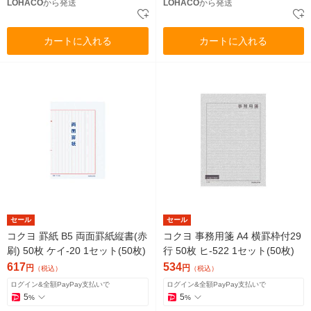
LOHACO
から発送
LOHACO
から発送
カートに入れる
カートに入れる
セール
セール
コクヨ 罫紙 B5 両面罫紙縦書(赤
コクヨ 事務用箋 A4 横罫枠付29
刷) 50枚 ケイ-20 1セット(50枚)
行 50枚 ヒ-522 1セット(50枚)
617
534
円
円
（税込）
（税込）
ログイン&全額PayPay支払いで
ログイン&全額PayPay支払いで
5
5
%
%