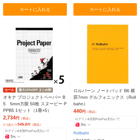
カートに入れる
カートに入れる
セール
最大15%OFF まとめ割
ロルバーン ノートパッド B6 横
オキナ プロジェクトペーパー B
罫7mm デルフォニックス（Roll
5 5mm方眼 50枚 スヌーピー P
bahn）
PPB5 1セット（1冊×5）
440
円
（税込）
2,734
円
（税込）
ログイン&全額PayPay支払いで
546.8
5
1つあたり
円
（税込）
%
ログイン&全額PayPay支払いで
Rollbahn
5
%