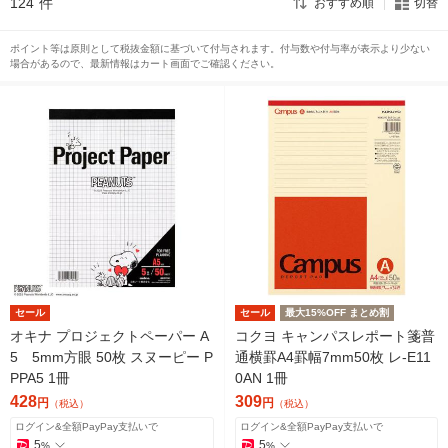
124
件
おすすめ順
切替
ポイント等は原則として税抜金額に基づいて付与されます。付与数や付与率が表示より少ない
場合があるので、最新情報はカート画面でご確認ください。
セール
セール
最大15%OFF まとめ割
オキナ プロジェクトペーパー A
コクヨ キャンパスレポート箋普
5 5mm方眼 50枚 スヌーピー P
通横罫A4罫幅7mm50枚 レ-E11
PPA5 1冊
0AN 1冊
428
309
円
円
（税込）
（税込）
ログイン&全額PayPay支払いで
ログイン&全額PayPay支払いで
5
5
%
%