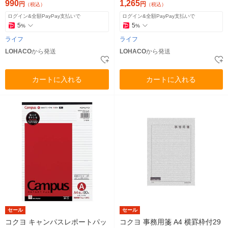
990
1,265
円
円
（税込）
（税込）
ログイン&全額PayPay支払いで
ログイン&全額PayPay支払いで
5
5
%
%
ライフ
ライフ
LOHACO
から発送
LOHACO
から発送
カートに入れる
カートに入れる
セール
セール
コクヨ キャンパスレポートパッ
コクヨ 事務用箋 A4 横罫枠付29