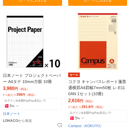
カートに入れる
カートに入れる
日本ノート プロジェクトペーパ
セール
ー A4タテ 10mm方眼 10冊
コクヨ キャンパスレポート箋普
通横罫A4罫幅7mm50枚 レ-E11
3,980
円
（税込）
0AN 1セット(10冊)
398
1つあたり
円
（税込）
2,616
ログイン&全額PayPay支払いで
円
（税込）
5
%
261.6
1つあたり
円
（税込）
ログイン&全額PayPay支払いで
日本ノート
5
%
LOHACO
から発送
Campus（KOKUYO）