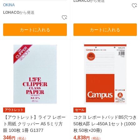
LOHACO
から発送
OKINA
LOHACO
から発送
カートに入れる
カートに入れる
アウトレット
セール
【アウトレット】ライフ レポー
コクヨ レポートパッドB5穴つき
ト用紙 クリッパー A5 5ミリ方
50枚A罫 レ-450A 1セット(1000
眼 100枚 1冊 G1377
枚:50枚×20冊)
346
4,838
円
円
（税込）
（税込）