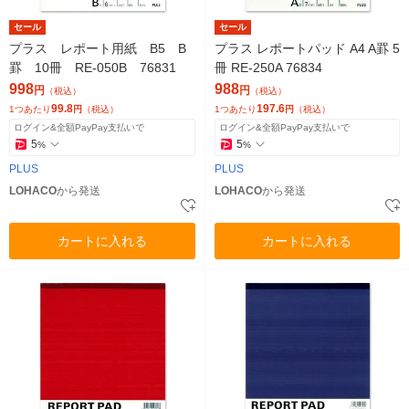
セール
セール
プラス レポート用紙 B5 B
プラス レポートパッド A4 A罫 5
罫 10冊 RE-050B 76831
冊 RE-250A 76834
998
988
円
円
（税込）
（税込）
99.8
197.6
1つあたり
円
（税込）
1つあたり
円
（税込）
ログイン&全額PayPay支払いで
ログイン&全額PayPay支払いで
5
5
%
%
PLUS
PLUS
LOHACO
から発送
LOHACO
から発送
カートに入れる
カートに入れる