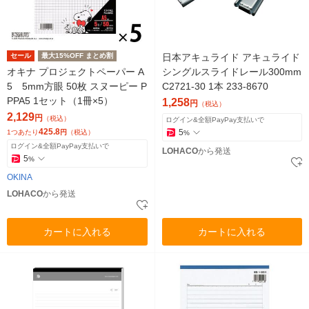
セール
最大15%OFF まとめ割
日本アキュライド アキュライド
オキナ プロジェクトペーパー A
シングルスライドレール300mm
5 5mm方眼 50枚 スヌーピー P
C2721-30 1本 233-8670
PPA5 1セット（1冊×5）
1,258
円
（税込）
2,129
円
（税込）
ログイン&全額PayPay支払いで
425.8
5
1つあたり
円
（税込）
%
ログイン&全額PayPay支払いで
LOHACO
から発送
5
%
OKINA
LOHACO
から発送
カートに入れる
カートに入れる