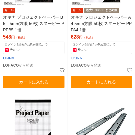
セール
セール
最大15%OFF まとめ割
オキナ プロジェクトペーパー B
オキナ プロジェクトペーパー A
5 5mm方眼 50枚 スヌーピー P
4 5mm方眼 50枚 スヌーピー PP
PPB5 1冊
PA4 1冊
548
628
円
円
（税込）
（税込）
ログイン&全額PayPay支払いで
ログイン&全額PayPay支払いで
5
5
%
%
OKINA
OKINA
LOHACO
から発送
LOHACO
から発送
カートに入れる
カートに入れる