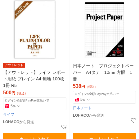
アウトレット
日本ノート プロジェクトペー
【アウトレット】ライフ レポー
パー A4タテ 10mm方眼 1
ト用紙 プレイン A4 無地 100枚
冊
1冊 R5
538
円
（税込）
500
円
（税込）
ログイン&全額PayPay支払いで
5
%
ログイン&全額PayPay支払いで
5
%
日本ノート
ライフ
LOHACO
から発送
LOHACO
から発送