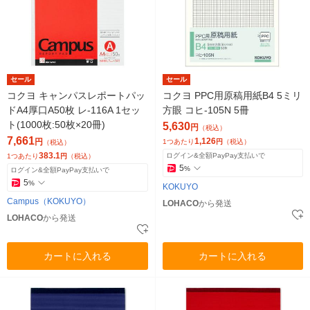
セール
セール
コクヨ キャンパスレポートパッ
コクヨ PPC用原稿用紙B4 5ミリ
ドA4厚口A50枚 レ-116A 1セッ
方眼 コヒ-105N 5冊
ト(1000枚:50枚×20冊)
5,630
円
（税込）
7,661
1,126
円
1つあたり
円
（税込）
（税込）
383.1
ログイン&全額PayPay支払いで
1つあたり
円
（税込）
5
%
ログイン&全額PayPay支払いで
5
%
KOKUYO
Campus（KOKUYO）
LOHACO
から発送
LOHACO
から発送
カートに入れる
カートに入れる