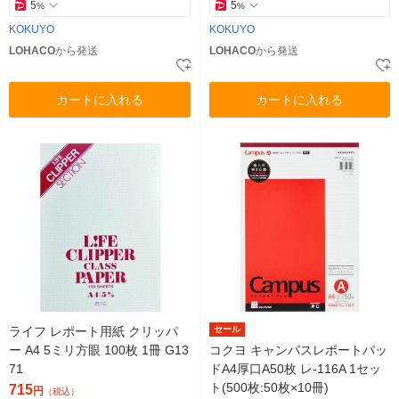
5
5
%
%
KOKUYO
KOKUYO
LOHACO
から発送
LOHACO
から発送
カートに入れる
カートに入れる
ライフ レポート用紙 クリッパ
セール
ー A4 5ミリ方眼 100枚 1冊 G13
コクヨ キャンパスレポートパッ
71
ドA4厚口A50枚 レ-116A 1セッ
ト(500枚:50枚×10冊)
715
円
（税込）