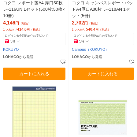
コクヨ レポート箋A4 厚口50枚
コクヨ キャンパスレポートパッ
レ-116UN 1セット(500枚:50枚×
ドA4厚口A80枚 レ-118AN 1セ
10冊)
ット(5冊)
4,146
2,702
円
円
（税込）
（税込）
414.6
540.4
1つあたり
円
（税込）
1つあたり
円
（税込）
ログイン&全額PayPay支払いで
ログイン&全額PayPay支払いで
5
5
%
%
KOKUYO
Campus（KOKUYO）
LOHACO
から発送
LOHACO
から発送
カートに入れる
カートに入れる