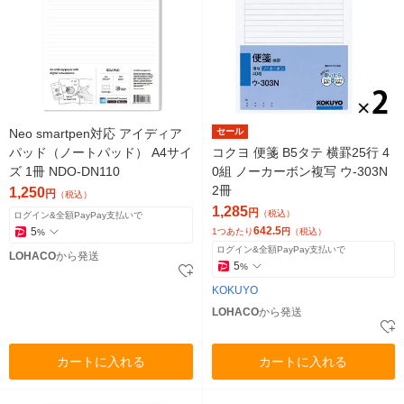
Neo smartpen対応 アイディア
セール
パッド（ノートパッド） A4サイ
コクヨ 便箋 B5タテ 横罫25行 4
ズ 1冊 NDO-DN110
0組 ノーカーボン複写 ウ-303N
2冊
1,250
円
（税込）
1,285
円
（税込）
ログイン&全額PayPay支払いで
642.5
5
1つあたり
円
（税込）
%
ログイン&全額PayPay支払いで
LOHACO
から発送
5
%
KOKUYO
LOHACO
から発送
カートに入れる
カートに入れる