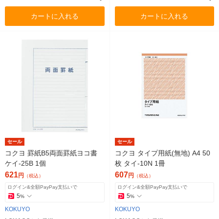
カートに入れる
カートに入れる
セール
セール
コクヨ 罫紙B5両面罫紙ヨコ書
コクヨ タイプ用紙(無地) A4 50
ケイ-25B 1個
枚 タイ-10N 1冊
621
607
円
円
（税込）
（税込）
ログイン&全額PayPay支払いで
ログイン&全額PayPay支払いで
5
5
%
%
KOKUYO
KOKUYO