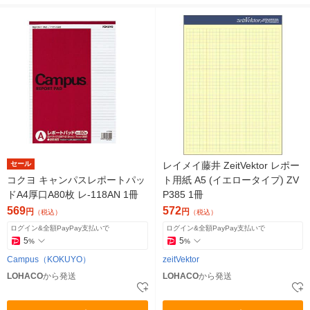
セール
レイメイ藤井 ZeitVektor レポー
コクヨ キャンパスレポートパッ
ト用紙 A5 (イエロータイプ) ZV
ドA4厚口A80枚 レ-118AN 1冊
P385 1冊
569
572
円
円
（税込）
（税込）
ログイン&全額PayPay支払いで
ログイン&全額PayPay支払いで
5
5
%
%
Campus（KOKUYO）
zeitVektor
LOHACO
から発送
LOHACO
から発送