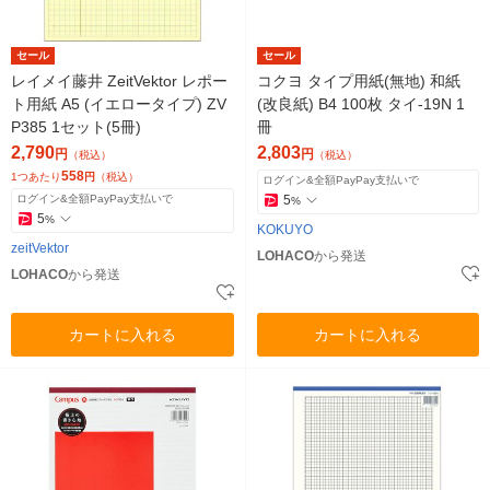
セール
セール
レイメイ藤井 ZeitVektor レポー
コクヨ タイプ用紙(無地) 和紙
ト用紙 A5 (イエロータイプ) ZV
(改良紙) B4 100枚 タイ-19N 1
P385 1セット(5冊)
冊
2,790
2,803
円
円
（税込）
（税込）
558
1つあたり
円
（税込）
ログイン&全額PayPay支払いで
ログイン&全額PayPay支払いで
5
%
5
%
KOKUYO
zeitVektor
LOHACO
から発送
LOHACO
から発送
カートに入れる
カートに入れる