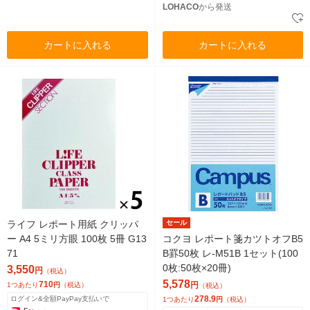
LOHACO
から発送
カートに入れる
カートに入れる
ライフ レポート用紙 クリッパ
セール
ー A4 5ミリ方眼 100枚 5冊 G13
コクヨ レポート箋カツトオフB5
71
B罫50枚 レ-M51B 1セット(100
0枚:50枚×20冊)
3,550
円
（税込）
5,578
710
円
1つあたり
円
（税込）
（税込）
278.9
ログイン&全額PayPay支払いで
1つあたり
円
（税込）