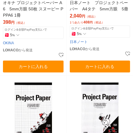
オキナ プロジェクトペーパー A
日本ノート プロジェクトペー
6 5mm方眼 50枚 スヌーピー P
パー A4タテ 5mm方眼 5冊
PPA6 1冊
2,040
円
（税込）
398
408
円
1つあたり
円
（税込）
（税込）
ログイン&全額PayPay支払いで
ログイン&全額PayPay支払いで
5
%
5
%
日本ノート
OKINA
LOHACO
から発送
LOHACO
から発送
カートに入れる
カートに入れる