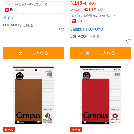
4,146
円
（税込）
ログイン&全額PayPay支払いで
414.6
5
1つあたり
円
（税込）
%
ログイン&全額PayPay支払いで
ライフ
5
%
LOHACO
から発送
Campus（KOKUYO）
LOHACO
から発送
カートに入れる
カートに入れる
セール
セール