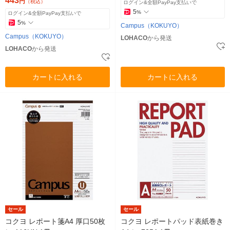
443
円
（税込）
ログイン&全額PayPay支払いで
5
%
ログイン&全額PayPay支払いで
5
%
Campus（KOKUYO）
Campus（KOKUYO）
LOHACO
から発送
LOHACO
から発送
カートに入れる
カートに入れる
セール
セール
コクヨ レポート箋A4 厚口50枚
コクヨ レポートパッド表紙巻き