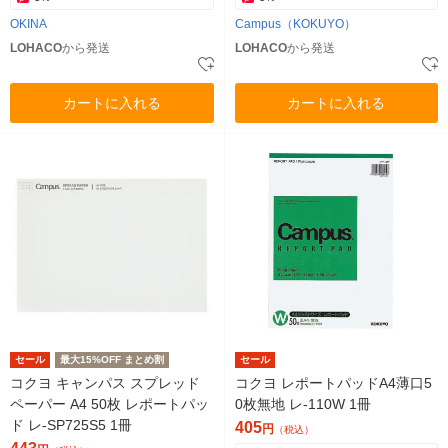
OKINA
Campus（KOKUYO）
LOHACO
から発送
LOHACO
から発送
カートに入れる
カートに入れる
セール
最大15%OFF まとめ割
セール
コクヨ キャンパス スプレッド
コクヨ レポートパッドA4薄口5
ペーパー A4 50枚 レポートパッ
0枚無地 レ-110W 1冊
ド レ-SP725S5 1冊
405
円
（税込）