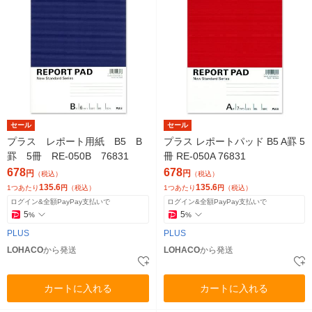
セール
セール
プラス レポート用紙 B5 B
プラス レポートパッド B5 A罫 5
罫 5冊 RE-050B 76831
冊 RE-050A 76831
678
678
円
円
（税込）
（税込）
135.6
135.6
1つあたり
円
（税込）
1つあたり
円
（税込）
ログイン&全額PayPay支払いで
ログイン&全額PayPay支払いで
5
5
%
%
PLUS
PLUS
LOHACO
から発送
LOHACO
から発送
カートに入れる
カートに入れる