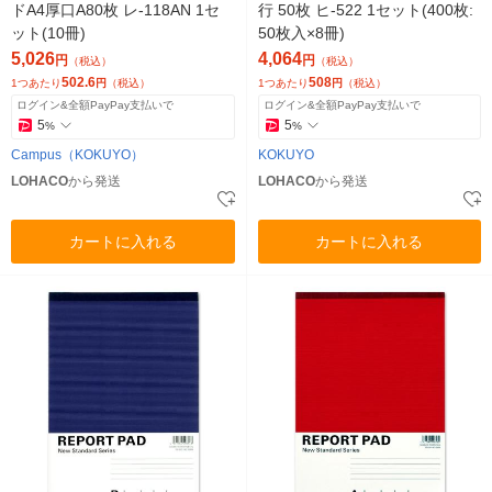
ドA4厚口A80枚 レ-118AN 1セ
行 50枚 ヒ-522 1セット(400枚:
ット(10冊)
50枚入×8冊)
5,026
4,064
円
円
（税込）
（税込）
502.6
508
1つあたり
円
（税込）
1つあたり
円
（税込）
ログイン&全額PayPay支払いで
ログイン&全額PayPay支払いで
5
5
%
%
Campus（KOKUYO）
KOKUYO
LOHACO
から発送
LOHACO
から発送
カートに入れる
カートに入れる