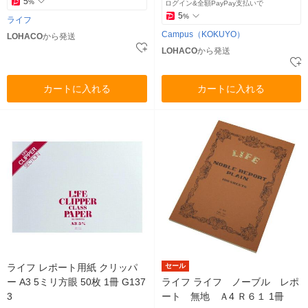
5
%
ログイン&全額PayPay支払いで
5
%
ライフ
Campus（KOKUYO）
LOHACO
から発送
LOHACO
から発送
カートに入れる
カートに入れる
ライフ レポート用紙 クリッパ
セール
ー A3 5ミリ方眼 50枚 1冊 G137
ライフ ライフ ノーブル レポ
3
ート 無地 Ａ4 Ｒ６１ 1冊