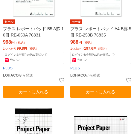
セール
セール
プラス レポートパッド B5 A罫 1
プラス レポートパッド A4 B罫 5
0冊 RE-050A 76831
冊 RE-250B 76835
998
988
円
円
（税込）
（税込）
99.8
197.6
1つあたり
円
（税込）
1つあたり
円
（税込）
ログイン&全額PayPay支払いで
ログイン&全額PayPay支払いで
5
5
%
%
PLUS
PLUS
LOHACO
から発送
LOHACO
から発送
カートに入れる
カートに入れる