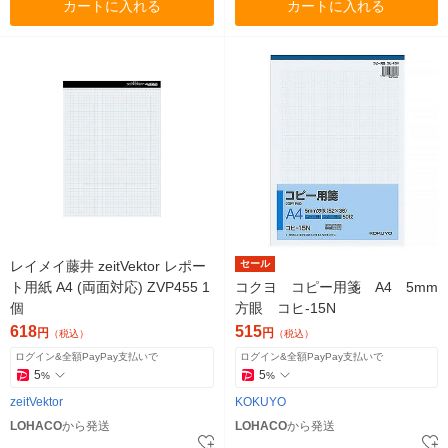
カートに入れる
カートに入れる
レイメイ藤井 zeitVektor レポー
セール
ト用紙 A4 (両面対応) ZVP455 1
コクヨ コピー用箋 A4 5mm
個
方眼 コヒ-15N
618
515
円
円
（税込）
（税込）
ログイン&全額PayPay支払いで
ログイン&全額PayPay支払いで
5
5
%
%
zeitVektor
KOKUYO
LOHACO
から発送
LOHACO
から発送