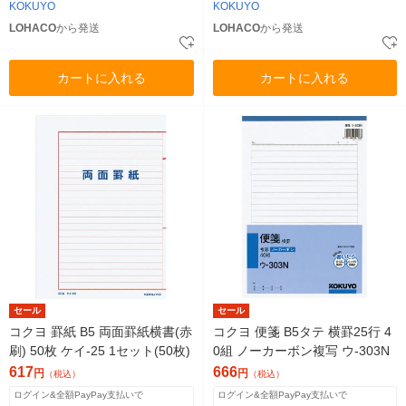
KOKUYO
KOKUYO
LOHACO
から発送
LOHACO
から発送
カートに入れる
カートに入れる
セール
セール
コクヨ 罫紙 B5 両面罫紙横書(赤
コクヨ 便箋 B5タテ 横罫25行 4
刷) 50枚 ケイ-25 1セット(50枚)
0組 ノーカーボン複写 ウ-303N
617
666
円
円
（税込）
（税込）
ログイン&全額PayPay支払いで
ログイン&全額PayPay支払いで