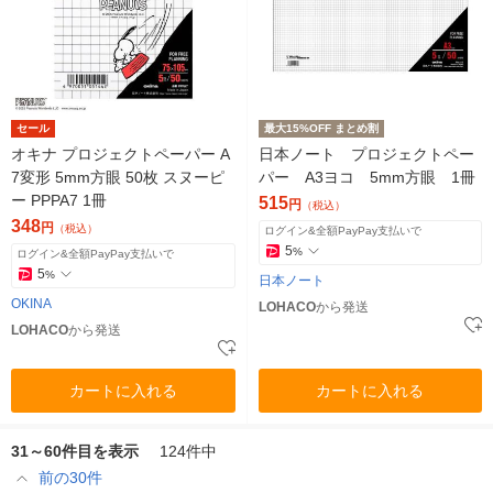
セール
最大15%OFF まとめ割
オキナ プロジェクトペーパー A
日本ノート プロジェクトペー
7変形 5mm方眼 50枚 スヌーピ
パー A3ヨコ 5mm方眼 1冊
ー PPPA7 1冊
515
円
（税込）
348
円
（税込）
ログイン&全額PayPay支払いで
5
%
ログイン&全額PayPay支払いで
5
%
日本ノート
OKINA
LOHACO
から発送
LOHACO
から発送
カートに入れる
カートに入れる
31～60件目を表示
124件中
前の30件