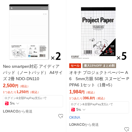
Neo smartpen対応 アイディア
セール
最大15%OFF まとめ割
パッド（ノートパッド） A4サイ
オキナ プロジェクトペーパー A
ズ 2冊 NDO-DN110
6 5mm方眼 50枚 スヌーピー P
PPA6 1セット（1冊×5）
2,500
円
（税込）
1,984
1,250
円
1つあたり
円
（税込）
（税込）
396.8
ログイン&全額PayPay支払いで
1つあたり
円
（税込）
5
%
ログイン&全額PayPay支払いで
5
%
LOHACO
から発送
OKINA
LOHACO
から発送