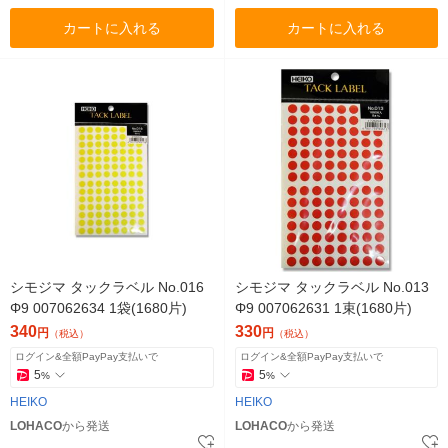
カートに入れる
カートに入れる
シモジマ タックラベル No.016
シモジマ タックラベル No.013
Φ9 007062634 1袋(1680片)
Φ9 007062631 1束(1680片)
340
330
円
円
（税込）
（税込）
ログイン&全額PayPay支払いで
ログイン&全額PayPay支払いで
5
5
%
%
HEIKO
HEIKO
LOHACO
から発送
LOHACO
から発送