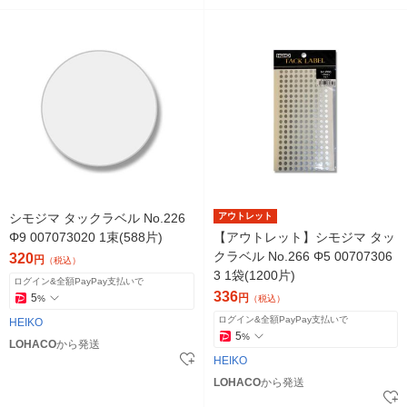
シモジマ タックラベル No.226
アウトレット
Φ9 007073020 1束(588片)
【アウトレット】シモジマ タッ
クラベル No.266 Φ5 00707306
320
円
（税込）
3 1袋(1200片)
ログイン&全額PayPay支払いで
336
5
円
%
（税込）
ログイン&全額PayPay支払いで
HEIKO
5
%
LOHACO
から発送
HEIKO
LOHACO
から発送