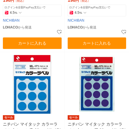
198
198
円
円
（税込）
（税込）
ログイン&全額PayPay支払いで
ログイン&全額PayPay支払いで
4.5
4.5
%
%
NICHIBAN
NICHIBAN
LOHACO
から発送
LOHACO
から発送
カートに入れる
カートに入れる
セール
セール
ニチバン マイタック カラーラ
ニチバン マイタック カラーラ