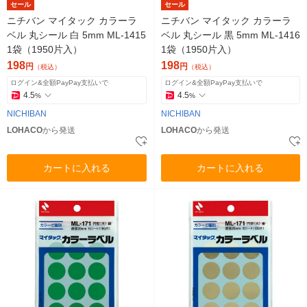
セール
セール
ニチバン マイタック カラーラ
ニチバン マイタック カラーラ
ベル 丸シール 白 5mm ML-1415
ベル 丸シール 黒 5mm ML-1416
1袋（1950片入）
1袋（1950片入）
198
198
円
円
（税込）
（税込）
ログイン&全額PayPay支払いで
ログイン&全額PayPay支払いで
4.5
4.5
%
%
NICHIBAN
NICHIBAN
LOHACO
から発送
LOHACO
から発送
カートに入れる
カートに入れる