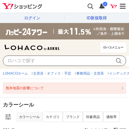
i
ログイン
ID新規取得
ロハコメニュー
カラーシール
カテゴリ
ブランド
対象商品
価格帯
LOHACOホーム
文房具・オフィス・手芸
事務用品・文房具
インデック
熊本地震の影響について
カラーシール
カラーシール
カテゴリ
ブランド
対象商品
価格帯