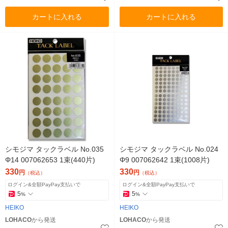
カートに入れる
カートに入れる
シモジマ タックラベル No.035
シモジマ タックラベル No.024
Φ14 007062653 1束(440片)
Φ9 007062642 1束(1008片)
330
330
円
円
（税込）
（税込）
ログイン&全額PayPay支払いで
ログイン&全額PayPay支払いで
5
5
%
%
HEIKO
HEIKO
LOHACO
から発送
LOHACO
から発送