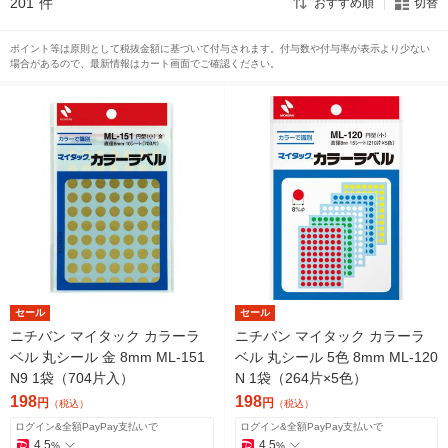
201
件
おすすめ順
切替
ポイント等は原則として税抜金額に基づいて付与されます。付与数や付与率が表示より少ない
場合があるので、最新情報はカート画面でご確認ください。
セール
セール
ニチバン マイタック カラーラ
ニチバン マイタック カラーラ
ベル 丸シール 金 8mm ML-151
ベル 丸シール 5色 8mm ML-120
N9 1袋（704片入）
N 1袋（264片×5色）
198
198
円
円
（税込）
（税込）
ログイン&全額PayPay支払いで
ログイン&全額PayPay支払いで
4.5
4.5
%
%