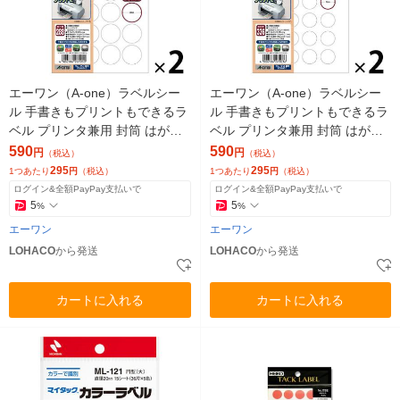
エーワン（A-one）ラベルシー
エーワン（A-one）ラベルシー
ル 手書きもプリントもできるラ
ル 手書きもプリントもできるラ
ベル プリンタ兼用 封筒 はがき
ベル プリンタ兼用 封筒 はがき
サイズ 丸型 24面 12シート 261
サイズ 丸型 28面 12シート 261
590
590
円
円
（税込）
（税込）
05×2袋
03×2袋
295
295
1つあたり
円
（税込）
1つあたり
円
（税込）
ログイン&全額PayPay支払いで
ログイン&全額PayPay支払いで
5
5
%
%
エーワン
エーワン
LOHACO
から発送
LOHACO
から発送
カートに入れる
カートに入れる