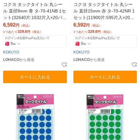
コクヨ タックタイトル 丸シー
コクヨ タックタイトル 丸シー
ル 直径8mm 青 タ-70-41NB 1セ
ル 直径15mm 赤 タ-70-42NR 1
ット(32640片:1632片入×20パッ
セット(11900片:595片入×20パ
ク)
ック)
6,592
6,592
円
円
（税込）
（税込）
329.6
329.6
1つあたり
円
（税込）
1つあたり
円
（税込）
ログイン&全額PayPay支払いで
ログイン&全額PayPay支払いで
5
5
%
%
KOKUYO
KOKUYO
LOHACO
から発送
LOHACO
から発送
カートに入れる
カートに入れる