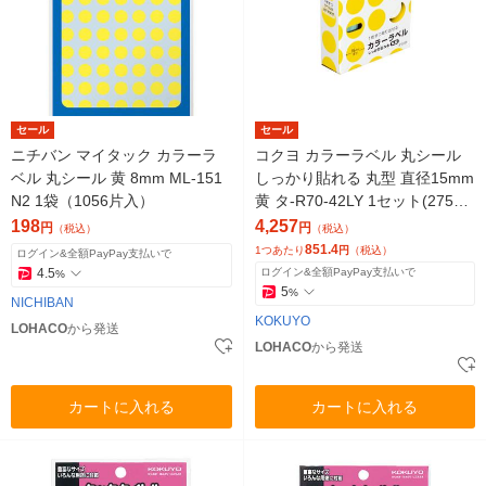
セール
セール
ニチバン マイタック カラーラ
コクヨ カラーラベル 丸シール
ベル 丸シール 黄 8mm ML-151
しっかり貼れる 丸型 直径15mm
N2 1袋（1056片入）
黄 タ-R70-42LY 1セット(2750
片:550片入×5個)
198
4,257
円
円
（税込）
（税込）
851.4
1つあたり
円
（税込）
ログイン&全額PayPay支払いで
4.5
ログイン&全額PayPay支払いで
%
5
%
NICHIBAN
KOKUYO
LOHACO
から発送
LOHACO
から発送
カートに入れる
カートに入れる