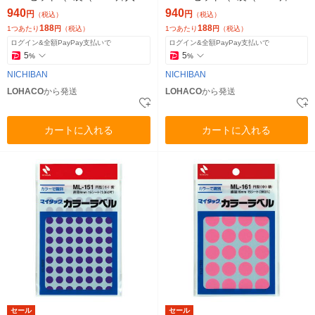
×5）
入）×5）
940
940
円
円
（税込）
（税込）
188
188
1つあたり
円
（税込）
1つあたり
円
（税込）
ログイン&全額PayPay支払いで
ログイン&全額PayPay支払いで
5
5
%
%
NICHIBAN
NICHIBAN
LOHACO
から発送
LOHACO
から発送
カートに入れる
カートに入れる
セール
セール