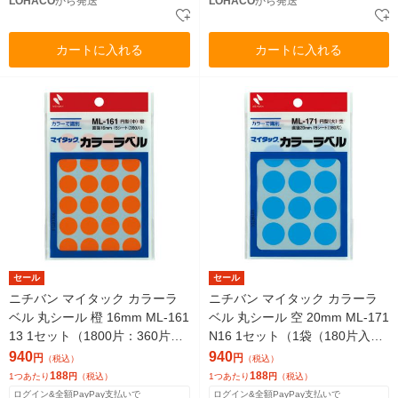
LOHACO
から発送
LOHACO
から発送
カートに入れる
カートに入れる
セール
セール
ニチバン マイタック カラーラ
ニチバン マイタック カラーラ
ベル 丸シール 橙 16mm ML-161
ベル 丸シール 空 20mm ML-171
13 1セット（1800片：360片入
N16 1セット（1袋（180片入）
×5袋）
×5）
940
940
円
円
（税込）
（税込）
188
188
1つあたり
円
（税込）
1つあたり
円
（税込）
ログイン&全額PayPay支払いで
ログイン&全額PayPay支払いで