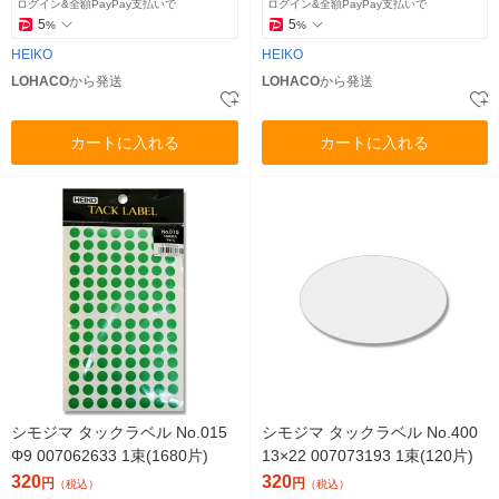
ログイン&全額PayPay支払いで
ログイン&全額PayPay支払いで
5
5
%
%
HEIKO
HEIKO
LOHACO
から発送
LOHACO
から発送
カートに入れる
カートに入れる
シモジマ タックラベル No.015
シモジマ タックラベル No.400
Φ9 007062633 1束(1680片)
13×22 007073193 1束(120片)
320
320
円
円
（税込）
（税込）