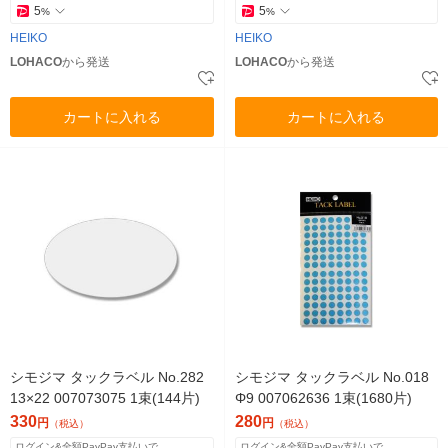
5
5
%
%
HEIKO
HEIKO
LOHACO
から発送
LOHACO
から発送
カートに入れる
カートに入れる
シモジマ タックラベル No.282
シモジマ タックラベル No.018
13×22 007073075 1束(144片)
Φ9 007062636 1束(1680片)
330
280
円
円
（税込）
（税込）
ログイン&全額PayPay支払いで
ログイン&全額PayPay支払いで