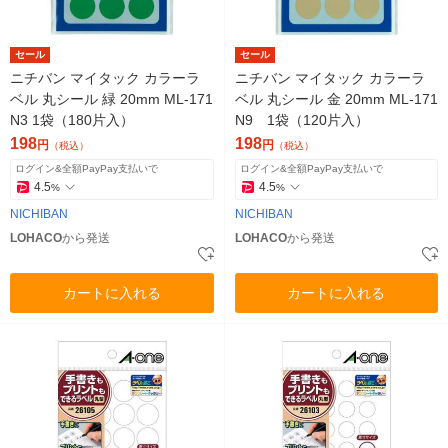
セール
セール
ニチバン マイタック カラーラ
ニチバン マイタック カラーラ
ベル 丸シール 緑 20mm ML-171
ベル 丸シール 金 20mm ML-171
N3 1袋（180片入）
N9 1袋（120片入）
198
198
円
円
（税込）
（税込）
ログイン&全額PayPay支払いで
ログイン&全額PayPay支払いで
4.5
4.5
%
%
NICHIBAN
NICHIBAN
LOHACO
から発送
LOHACO
から発送
カートに入れる
カートに入れる