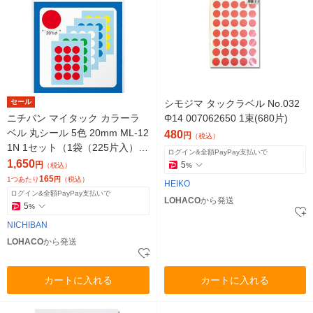
セール
シモジマ タックラベル No.032
ニチバン マイタック カラーラ
Φ14 007062650 1束(680片)
ベル 丸シール 5色 20mm ML-12
480
円
（税込）
1N 1セット（1袋（225片入）×
ログイン&全額PayPay支払いで
10）
1,650
円
5
（税込）
%
165
1つあたり
円
（税込）
HEIKO
ログイン&全額PayPay支払いで
LOHACO
から発送
5
%
NICHIBAN
LOHACO
から発送
カートに入れる
カートに入れる