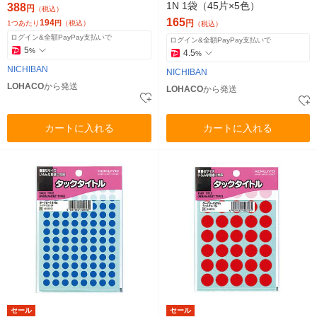
1N 1袋（45片×5色）
388
円
（税込）
165
194
円
1つあたり
円
（税込）
（税込）
ログイン&全額PayPay支払いで
ログイン&全額PayPay支払いで
5
%
4.5
%
NICHIBAN
NICHIBAN
LOHACO
から発送
LOHACO
から発送
カートに入れる
カートに入れる
セール
セール