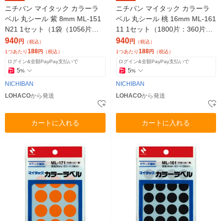
ニチバン マイタック カラーラ
ニチバン マイタック カラーラ
ベル 丸シール 紫 8mm ML-151
ベル 丸シール 桃 16mm ML-161
N21 1セット（1袋（1056片
11 1セット（1800片：360片入
入）×5）
×5袋）
940
940
円
円
（税込）
（税込）
188
188
1つあたり
円
（税込）
1つあたり
円
（税込）
ログイン&全額PayPay支払いで
ログイン&全額PayPay支払いで
5
5
%
%
NICHIBAN
NICHIBAN
LOHACO
から発送
LOHACO
から発送
カートに入れる
カートに入れる