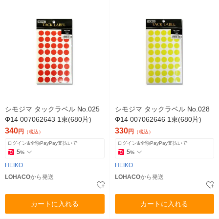
シモジマ タックラベル No.025
シモジマ タックラベル No.028
Φ14 007062643 1束(680片)
Φ14 007062646 1束(680片)
340
330
円
円
（税込）
（税込）
ログイン&全額PayPay支払いで
ログイン&全額PayPay支払いで
5
5
%
%
HEIKO
HEIKO
LOHACO
から発送
LOHACO
から発送
カートに入れる
カートに入れる