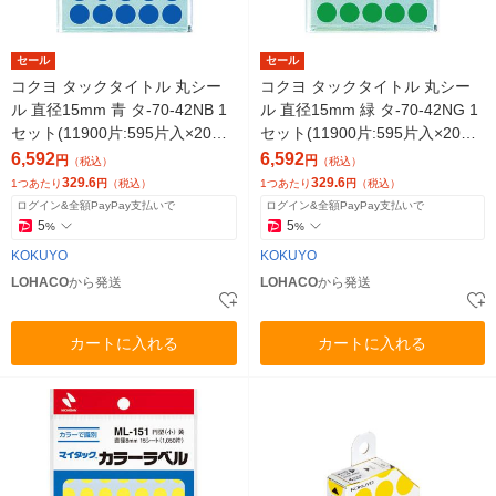
セール
セール
コクヨ タックタイトル 丸シー
コクヨ タックタイトル 丸シー
ル 直径15mm 青 タ-70-42NB 1
ル 直径15mm 緑 タ-70-42NG 1
セット(11900片:595片入×20パ
セット(11900片:595片入×20パ
ック)
ック)
6,592
6,592
円
円
（税込）
（税込）
329.6
329.6
1つあたり
円
（税込）
1つあたり
円
（税込）
ログイン&全額PayPay支払いで
ログイン&全額PayPay支払いで
5
5
%
%
KOKUYO
KOKUYO
LOHACO
から発送
LOHACO
から発送
カートに入れる
カートに入れる