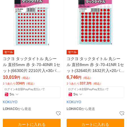
セール
セール
コクヨ タックタイトル 丸シー
コクヨ タックタイトル 丸シー
ル 直径5mm 赤 タ-70-40NR 1セ
ル 直径8mm 赤 タ-70-41NR 1セ
ット(66300片:2210片入×30パッ
ット(32640片:1632片入×20パッ
ク)
ク)
10,019
6,746
円
円
（税込）
（税込）
334
337.3
1つあたり
円
（税込）
1つあたり
円
（税込）
ログイン&全額PayPay支払いで
ログイン&全額PayPay支払いで
5
5
%
%
KOKUYO
KOKUYO
LOHACO
から発送
LOHACO
から発送
カートに入れる
カートに入れる