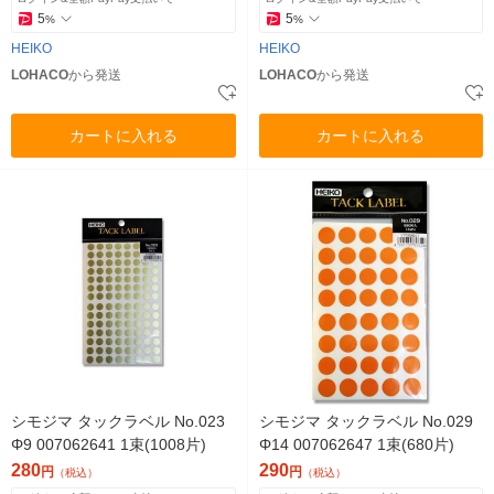
5
5
%
%
HEIKO
HEIKO
LOHACO
から発送
LOHACO
から発送
カートに入れる
カートに入れる
シモジマ タックラベル No.023
シモジマ タックラベル No.029
Φ9 007062641 1束(1008片)
Φ14 007062647 1束(680片)
280
290
円
円
（税込）
（税込）