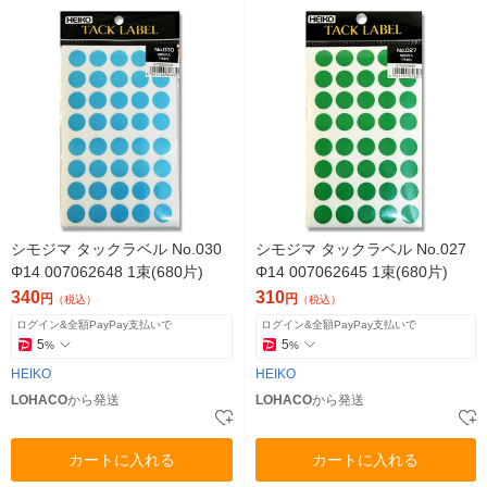
シモジマ タックラベル No.030
シモジマ タックラベル No.027
Φ14 007062648 1束(680片)
Φ14 007062645 1束(680片)
340
310
円
円
（税込）
（税込）
ログイン&全額PayPay支払いで
ログイン&全額PayPay支払いで
5
5
%
%
HEIKO
HEIKO
LOHACO
から発送
LOHACO
から発送
カートに入れる
カートに入れる