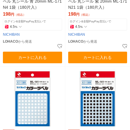
ベル 丸シール 青 20mm ML-171
ベル 丸シール 紫 20mm ML-171
N4 1袋（180片入）
N21 1袋（180片入）
198
198
円
円
（税込）
（税込）
ログイン&全額PayPay支払いで
ログイン&全額PayPay支払いで
4.5
4.5
%
%
NICHIBAN
NICHIBAN
LOHACO
から発送
LOHACO
から発送
カートに入れる
カートに入れる