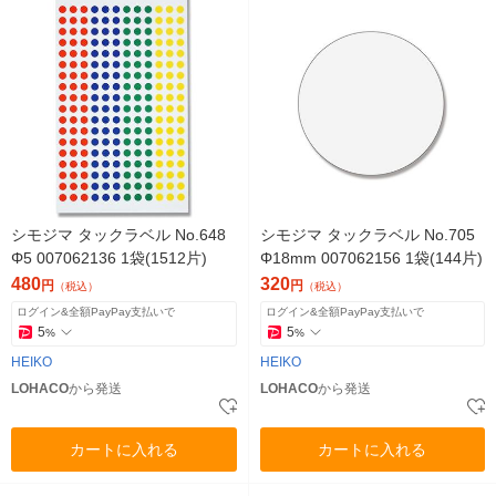
シモジマ タックラベル No.648
シモジマ タックラベル No.705
Φ5 007062136 1袋(1512片)
Φ18mm 007062156 1袋(144片)
480
320
円
円
（税込）
（税込）
ログイン&全額PayPay支払いで
ログイン&全額PayPay支払いで
5
5
%
%
HEIKO
HEIKO
LOHACO
から発送
LOHACO
から発送
カートに入れる
カートに入れる