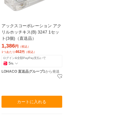
アックスコーポレーション アク
リルホッチキス(B) 3247 1セッ
ト(3個)（直送品）
1,386
円
（税込）
462
1つあたり
円
（税込）
ログイン&全額PayPay支払いで
5
%
LOHACO 直送品グループ1
から発送
カートに入れる