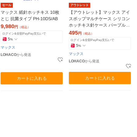
セール
アウトレット
マックス 紙針ホッチキス 10枚
【アウトレット】マックス アイ
とじ 抗菌タイプ PH-10DS/AB
スポップマルチケース シリコン
ホッチキス針ケース パープル N
9,980
円
（税込）
O.10-1M/S BB
495
円
ログイン&全額PayPay支払いで
（税込）
5
%
ログイン&全額PayPay支払いで
5
%
マックス
マックス
LOHACO
から発送
LOHACO
から発送
カートに入れる
カートに入れる