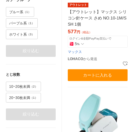
カラーグループ
アウトレット
【アウトレット】マックス シリ
ブルー系
（1）
コン針ケース さめ NO.10-1M/S
パープル系
（1）
SH 1個
577
円
（税込）
ホワイト系
（3）
ログイン&全額PayPay支払いで
5
%
絞り込む
マックス
LOHACO
から発送
とじ枚数
カートに入れる
10~20枚未満
（2）
20~30枚未満
（1）
絞り込む