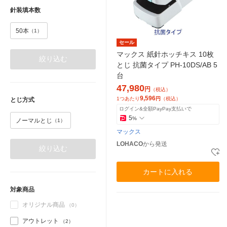
針装填本数
50本
（1）
セール
マックス 紙針ホッチキス 10枚
絞り込む
とじ 抗菌タイプ PH-10DS/AB 5
台
47,980
円
（税込）
9,596
1つあたり
円
（税込）
とじ方式
ログイン&全額PayPay支払いで
5
%
ノーマルとじ
（1）
マックス
LOHACO
から発送
絞り込む
カートに入れる
対象商品
オリジナル商品
（0）
アウトレット
（2）