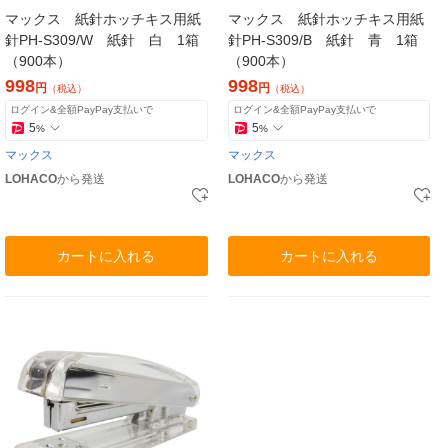
マックス 紙針ホッチキス用紙
マックス 紙針ホッチキス用紙
針PH-S309/W 紙針 白 1箱
針PH-S309/B 紙針 青 1箱
（900本）
（900本）
998
998
円
円
（税込）
（税込）
ログイン&全額PayPay支払いで
ログイン&全額PayPay支払いで
5
5
%
%
マックス
マックス
LOHACO
から発送
LOHACO
から発送
カートに入れる
カートに入れる