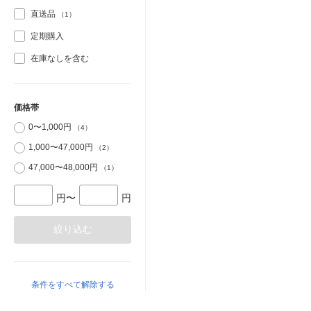
直送品
（1）
定期購入
在庫なしを含む
価格帯
0〜1,000円
（4）
1,000〜47,000円
（2）
47,000〜48,000円
（1）
円〜
円
絞り込む
条件をすべて解除する