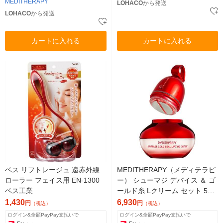
MEDITHERAPY
LOHACO
から発送
LOHACO
から発送
カートに入れる
カートに入れる
ベス リフトレージュ 遠赤外線
MEDITHERAPY（メディテラピ
ローラー フェイス用 EN-1300
ー） シューマジ デバイス ＆ ゴ
ベス工業
ールド糸 Lクリーム セット 50m
l
1,430
6,930
円
円
（税込）
（税込）
ログイン&全額PayPay支払いで
ログイン&全額PayPay支払いで