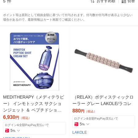
5
件
おすすめ順
切替
ポイント等は原則として税抜金額に基づいて付与されます。付与数や付与率が表示より少ない
場合があるので、最新情報はカート画面でご確認ください。
MEDITHERAPY（メディテラピ
（RELAX）ボディスティックロ
ー） インモトックス サクショ
ーラー グレー LAKOLE/ラコレ
ンジェット ＆ ペプチドショッ
880
円
（税込）
トクリーム セット 50ml
6,930
円
（税込）
ログイン&全額PayPay支払いで
5
%
ログイン&全額PayPay支払いで
5
%
LAKOLE