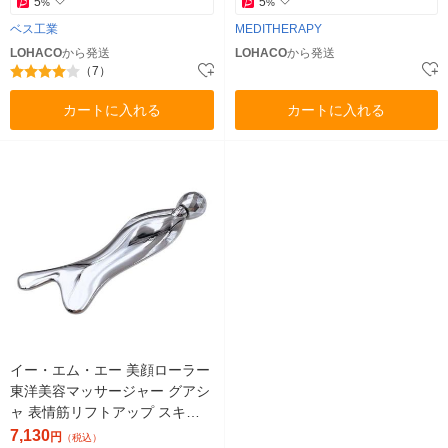
5
5
%
%
ベス工業
MEDITHERAPY
LOHACO
から発送
LOHACO
から発送
（7）
カートに入れる
カートに入れる
イー・エム・エー 美顔ローラー
東洋美容マッサージャー グアシ
ャ 表情筋リフトアップ スキン
ケア FN-AWG010 1個（直送
7,130
円
（税込）