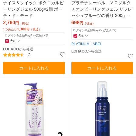
ナイス＆クイック ボタニカルピ
プラチナレーベル ＶＣグルタ
ーリングジェル 500g×2個 ボー
チオンピーリングジェル リフレ
テ・ド・モード
ッシュフルーツの香り 300g ド
ウシシャ
2,760
698
円
円
（税込）
（税込）
1,380
1つあたり
円
（税込）
ログイン&全額PayPay支払いで
ログイン&全額PayPay支払いで
5
%
5
%
PLATINUM LABEL
LOHACO
から発送
LOHACO
から発送
（7）
カートに入れる
カートに入れる