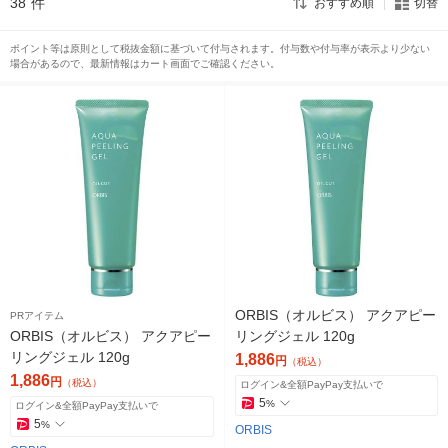
38
件
おすすめ順
切替
ポイント等は原則として税抜金額に基づいて付与されます。付与数や付与率が表示より少ない
場合があるので、最新情報はカート画面でご確認ください。
ORBIS（オルビス） アクアピー
PRアイテム
ORBIS（オルビス） アクアピー
リングジェル 120g
リングジェル 120g
1,886
円
（税込）
1,886
円
（税込）
ログイン&全額PayPay支払いで
5
%
ログイン&全額PayPay支払いで
5
%
ORBIS