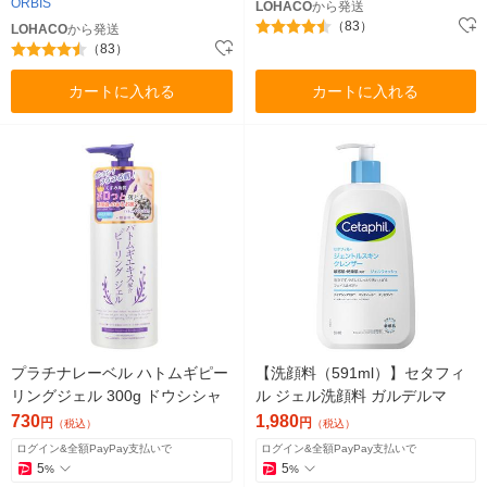
ORBIS
LOHACO
から発送
（83）
LOHACO
から発送
（83）
カートに入れる
カートに入れる
プラチナレーベル ハトムギピー
【洗顔料（591ml）】セタフィ
リングジェル 300g ドウシシャ
ル ジェル洗顔料 ガルデルマ
730
1,980
円
円
（税込）
（税込）
ログイン&全額PayPay支払いで
ログイン&全額PayPay支払いで
5
5
%
%