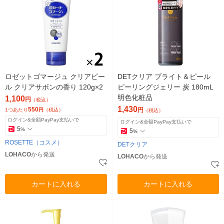
ロゼットゴマージュ クリアピー
DETクリア ブライト＆ピール
ル クリアサボンの香り 120g×2
ピーリングジェリー 炭 180mL
明色化粧品
1,100
円
（税込）
1,430
550
円
1つあたり
円
（税込）
（税込）
ログイン&全額PayPay支払いで
ログイン&全額PayPay支払いで
5
%
5
%
ROSETTE（コスメ）
DETクリア
LOHACO
から発送
LOHACO
から発送
カートに入れる
カートに入れる