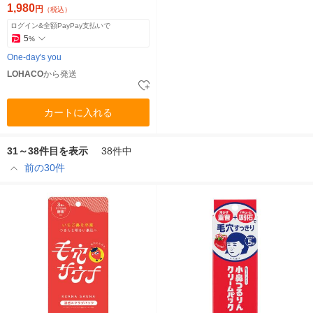
1,980
円
（税込）
ログイン&全額PayPay支払いで
5
%
One-day's you
LOHACO
から発送
カートに入れる
31～38件目を表示
38件中
前の30件