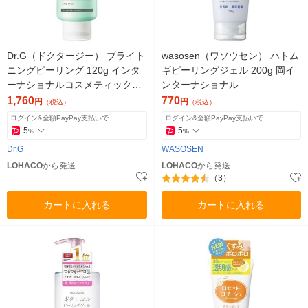
Dr.G（ドクタージー） ブライト
wasosen（ワソウセン） ハトム
ニングピーリング 120g インタ
ギピーリングジェル 200g 岡イ
ーナショナルコスメティックス
ンターナショナル
韓国コスメ
1,760
770
円
円
（税込）
（税込）
ログイン&全額PayPay支払いで
ログイン&全額PayPay支払いで
5
5
%
%
Dr.G
WASOSEN
LOHACO
から発送
LOHACO
から発送
（3）
カートに入れる
カートに入れる