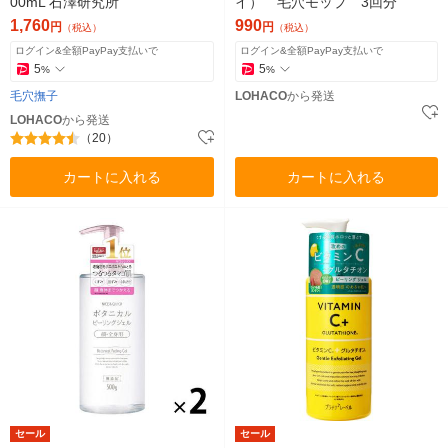
00mL 石澤研究所
イ） 毛穴モップ 3回分
1,760
990
円
円
（税込）
（税込）
ログイン&全額PayPay支払いで
ログイン&全額PayPay支払いで
5
5
%
%
毛穴撫子
LOHACO
から発送
LOHACO
から発送
（20）
カートに入れる
カートに入れる
セール
セール