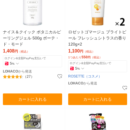
ナイス＆クイック ボタニカルピ
ロゼットゴマージュ ブライトピ
ーリングジェル 500g ボーテ・
ール フレッシュシトラスの香り
ド・モード
120g×2
1,408
1,100
円
円
（税込）
（税込）
550
1つあたり
円
（税込）
ログイン&全額PayPay支払いで
5
ログイン&全額PayPay支払いで
%
5
%
LOHACO
から発送
ROSETTE（コスメ）
（27）
LOHACO
から発送
カートに入れる
カートに入れる