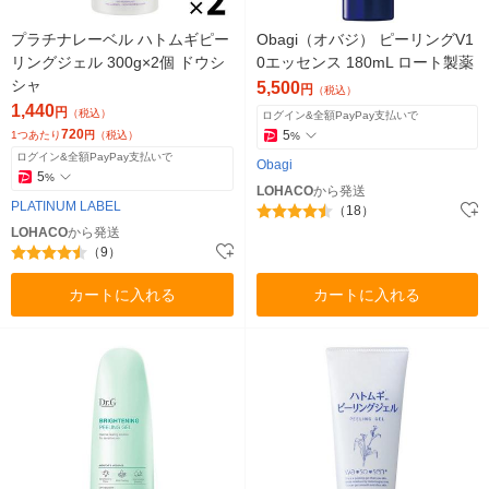
プラチナレーベル ハトムギピー
Obagi（オバジ） ピーリングV1
リングジェル 300g×2個 ドウシ
0エッセンス 180mL ロート製薬
シャ
5,500
円
（税込）
1,440
円
（税込）
ログイン&全額PayPay支払いで
720
5
1つあたり
円
（税込）
%
ログイン&全額PayPay支払いで
Obagi
5
%
LOHACO
から発送
PLATINUM LABEL
（18）
LOHACO
から発送
（9）
カートに入れる
カートに入れる