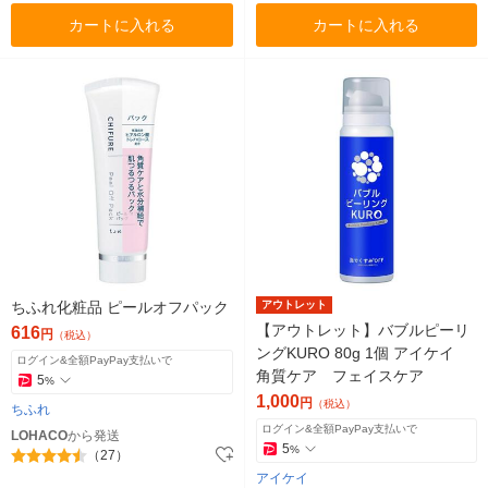
カートに入れる
カートに入れる
ちふれ化粧品 ピールオフパック
アウトレット
【アウトレット】バブルピーリ
616
円
（税込）
ングKURO 80g 1個 アイケイ
ログイン&全額PayPay支払いで
角質ケア フェイスケア
5
%
1,000
円
（税込）
ちふれ
ログイン&全額PayPay支払いで
LOHACO
から発送
5
%
（27）
アイケイ