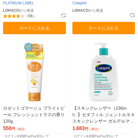
PLATINUM LABEL
Cetaphil
LOHACO
から発送
LOHACO
から発送
（56）
カートに入れる
カートに入れる
ロゼットゴマージュ ブライトピ
【スキンクレンザー（236m
ール フレッシュシトラスの香り
l）】セタフィル ジェントルＳＡ
120g
スキンクレンザー ガルデルマ
角質ケア
550
1,683
円
円
（税込）
（税込）
ログイン&全額PayPay支払いで
ログイン&全額PayPay支払いで