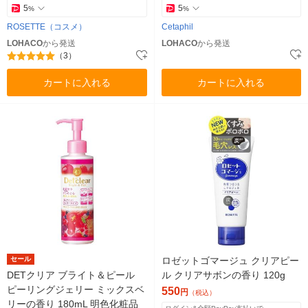
5
5
%
%
ROSETTE（コスメ）
Cetaphil
LOHACO
から発送
LOHACO
から発送
（3）
カートに入れる
カートに入れる
セール
ロゼットゴマージュ クリアピー
DETクリア ブライト＆ピール
ル クリアサボンの香り 120g
ピーリングジェリー ミックスベ
550
円
（税込）
リーの香り 180mL 明色化粧品