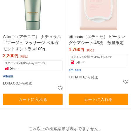
Attenir（アテニア） ナチュラル
ettusais（エテュセ） ピーリン
ゴマージュ マッサージ ベルガ
グケアシート 45枚 数量限定
モット＆シトラス100g
1,760
円
（税込）
2,200
円
（税込）
ログイン&全額PayPay支払いで
5
%
ログイン&全額PayPay支払いで
5
%
ettusais
Attenir
LOHACO
から発送
LOHACO
から発送
カートに入れる
カートに入れる
これ以上の検索結果は表示できません。