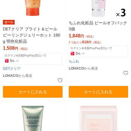
セール
ちふれ化粧品 ピールオフパック
DETクリア ブライト＆ピール
3個
ピーリングジェリーホット 180
1,848
円
（税込）
g 明色化粧品
616
1つあたり
円
（税込）
1,508
円
ログイン&全額PayPay支払いで
（税込）
5
%
ログイン&全額PayPay支払いで
5
%
ちふれ
LOHACO
から発送
DETクリア
LOHACO
から発送
カートに入れる
カートに入れる