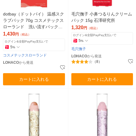
dotbay（ドットバイ） 温感スク
毛穴撫子 小鼻つるりんクリーム
ラブパック 70g コスメテックス
パック 15g 石澤研究所
ローランド 洗い流すパック
1,320
円
（税込）
毛穴
1,430
円
（税込）
ログイン&全額PayPay支払いで
5
%
ログイン&全額PayPay支払いで
5
%
毛穴撫子
コスメテックスローランド
LOHACO
から発送
（8）
LOHACO
から発送
カートに入れる
カートに入れる