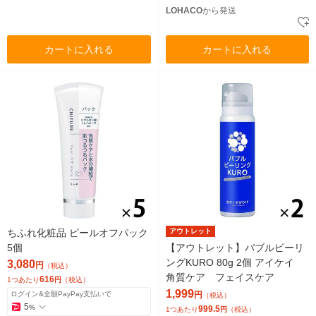
LOHACO
から発送
カートに入れる
カートに入れる
ちふれ化粧品 ピールオフパック
アウトレット
5個
【アウトレット】バブルピーリ
ングKURO 80g 2個 アイケイ
3,080
円
（税込）
角質ケア フェイスケア
616
1つあたり
円
（税込）
1,999
ログイン&全額PayPay支払いで
円
（税込）
5
%
999.5
1つあたり
円
（税込）