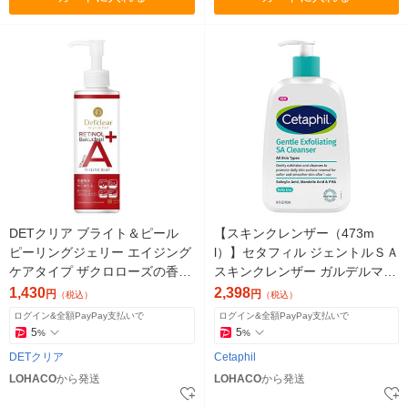
DETクリア ブライト＆ピール
【スキンクレンザー（473m
ピーリングジェリー エイジング
l）】セタフィル ジェントルＳＡ
ケアタイプ ザクロローズの香り
スキンクレンザー ガルデルマ
180ml 明色化粧品
大容量 角質ケア
1,430
2,398
円
円
（税込）
（税込）
ログイン&全額PayPay支払いで
ログイン&全額PayPay支払いで
5
5
%
%
DETクリア
Cetaphil
LOHACO
から発送
LOHACO
から発送