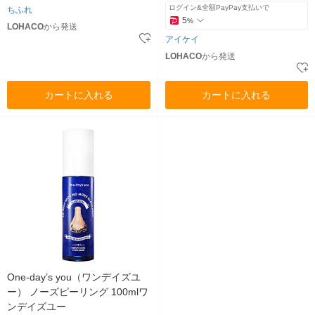
ログイン&全額PayPay支払いで
ちふれ
5
%
LOHACO
から発送
アイケイ
LOHACO
から発送
カートに入れる
カートに入れる
One-day’s you（ワンデイズユ
ー） ノーズピーリング 100mlワ
ンデイズユー