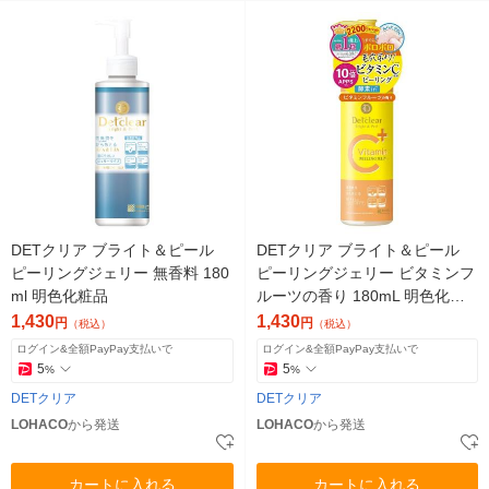
DETクリア ブライト＆ピール
DETクリア ブライト＆ピール
ピーリングジェリー 無香料 180
ピーリングジェリー ビタミンフ
ml 明色化粧品
ルーツの香り 180mL 明色化粧
品
1,430
1,430
円
円
（税込）
（税込）
ログイン&全額PayPay支払いで
ログイン&全額PayPay支払いで
5
5
%
%
DETクリア
DETクリア
LOHACO
から発送
LOHACO
から発送
カートに入れる
カートに入れる