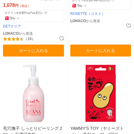
ログイン&全額PayPay支払いで
1,078
円
5
（税込）
%
ログイン&全額PayPay支払いで
ROSETTE（コスメ）
5
%
LOHACO
から発送
DETクリア
LOHACO
から発送
（16）
カートに入れる
カートに入れる
毛穴撫子 しっとりピーリング 2
YAMMY’S TOY（ヤミーズト