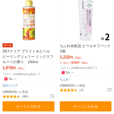
セール
ちふれ化粧品 ピールオフパック
DETクリア ブライト＆ピール
2個
ピーリングジェリー ミックスフ
1,232
円
（税込）
ルーツの香り 180mL
616
1つあたり
円
（税込）
1,078
円
ログイン&全額PayPay支払いで
（税込）
5
%
ログイン&全額PayPay支払いで
5
%
ちふれ
LOHACO
から発送
DETクリア
（3）
LOHACO
から発送
（64）
カートに入れる
カートに入れる