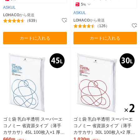
5
%
ASKUL
ASKUL
LOHACO
から発送
LOHACO
から発送
（639）
（126）
カートに入れる
カートに入れる
ゴミ袋 乳白半透明 スーパーエ
ゴミ袋 乳白半透明 スーパーエ
コノミー 省資源タイプ（薄手
コノミー 省資源タイプ（薄手
カサカサ）45L 100枚入×1 厚さ
カサカサ）30L 100枚入×2 厚さ
0.011mm アスクル （イチオ
0.010mm アスクル オリジナル
660
1,030