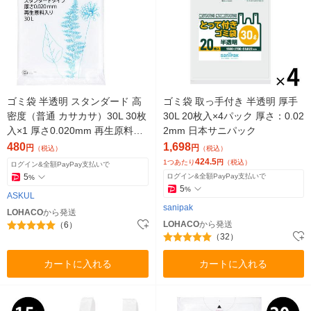
ゴミ袋 半透明 スタンダード 高
ゴミ袋 取っ手付き 半透明 厚手
密度（普通 カサカサ）30L 30枚
30L 20枚入×4パック 厚さ：0.02
入×1 厚さ0.020mm 再生原料4
2mm 日本サニパック
0% アスクル オリジナル
480
1,698
円
円
（税込）
（税込）
424.5
1つあたり
円
（税込）
ログイン&全額PayPay支払いで
5
ログイン&全額PayPay支払いで
%
5
%
ASKUL
sanipak
LOHACO
から発送
LOHACO
から発送
（6）
（32）
カートに入れる
カートに入れる