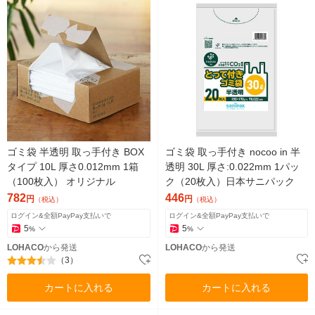
ゴミ袋 半透明 取っ手付き BOX
ゴミ袋 取っ手付き nocoo in 半
タイプ 10L 厚さ0.012mm 1箱
透明 30L 厚さ:0.022mm 1パッ
（100枚入） オリジナル
ク（20枚入）日本サニパック
782
446
円
円
（税込）
（税込）
ログイン&全額PayPay支払いで
ログイン&全額PayPay支払いで
5
5
%
%
LOHACO
から発送
LOHACO
から発送
（3）
カートに入れる
カートに入れる