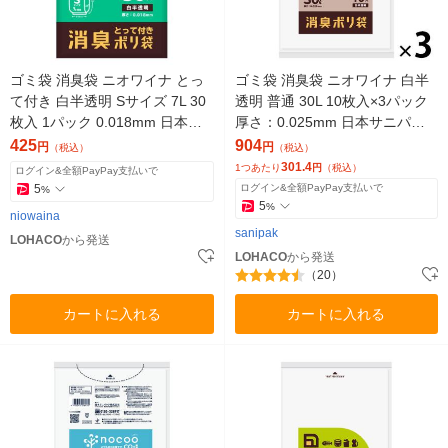
ゴミ袋 消臭袋 ニオワイナ とっ
ゴミ袋 消臭袋 ニオワイナ 白半
て付き 白半透明 Sサイズ 7L 30
透明 普通 30L 10枚入×3パック
枚入 1パック 0.018mm 日本サ
厚さ：0.025mm 日本サニパッ
ニパック
ク
425
904
円
円
（税込）
（税込）
301.4
1つあたり
円
（税込）
ログイン&全額PayPay支払いで
5
ログイン&全額PayPay支払いで
%
5
%
niowaina
sanipak
LOHACO
から発送
LOHACO
から発送
（20）
カートに入れる
カートに入れる