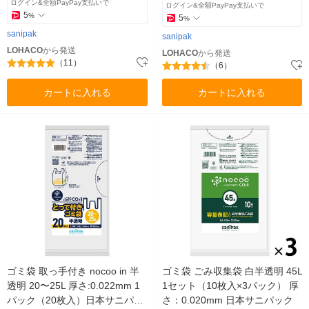
ログイン&全額PayPay支払いで
ログイン&全額PayPay支払いで
5
%
5
%
sanipak
sanipak
LOHACO
から発送
LOHACO
から発送
（11）
（6）
カートに入れる
カートに入れる
ゴミ袋 取っ手付き nocoo in 半
ゴミ袋 ごみ収集袋 白半透明 45L
透明 20〜25L 厚さ:0.022mm 1
1セット（10枚入×3パック） 厚
パック（20枚入）日本サニパッ
さ：0.020mm 日本サニパック