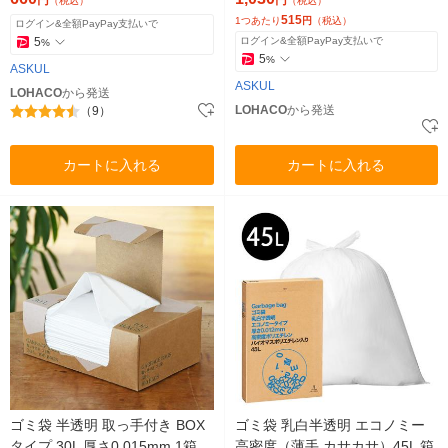
円
円
（税込）
（税込）
シ） オリジナル
515
1つあたり
円
（税込）
ログイン&全額PayPay支払いで
5
ログイン&全額PayPay支払いで
%
5
%
ASKUL
ASKUL
LOHACO
から発送
LOHACO
から発送
（9）
カートに入れる
カートに入れる
ゴミ袋 半透明 取っ手付き BOX
ゴミ袋 乳白半透明 エコノミー
タイプ 30L 厚さ0.015mm 1箱
高密度（薄手 カサカサ）45L 箱