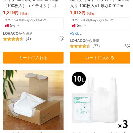
（100枚入）（イチオシ） オリ
入り 100枚入×1 厚さ0.012mm
ジナル
アスクル オリジナル
1,219
1,013
円
円
（税込）
（税込）
ログイン&全額PayPay支払いで
ログイン&全額PayPay支払いで
5
5
%
%
LOHACO
から発送
ASKUL
（4）
LOHACO
から発送
（77）
カートに入れる
カートに入れる