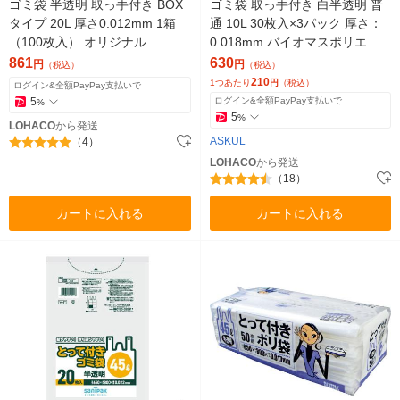
ゴミ袋 半透明 取っ手付き BOX
ゴミ袋 取っ手付き 白半透明 普
タイプ 20L 厚さ0.012mm 1箱
通 10L 30枚入×3パック 厚さ：
（100枚入） オリジナル
0.018mm バイオマスポリエチ
レン入り アスクル（イチオシ）
861
630
円
円
（税込）
（税込）
オリジナル
210
1つあたり
円
（税込）
ログイン&全額PayPay支払いで
5
ログイン&全額PayPay支払いで
%
5
%
LOHACO
から発送
ASKUL
（4）
LOHACO
から発送
（18）
カートに入れる
カートに入れる