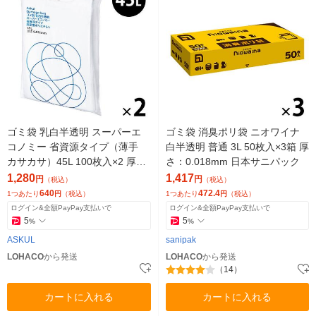
ゴミ袋 乳白半透明 スーパーエ
ゴミ袋 消臭ポリ袋 ニオワイナ
コノミー 省資源タイプ（薄手
白半透明 普通 3L 50枚入×3箱 厚
カサカサ）45L 100枚入×2 厚さ
さ：0.018mm 日本サニパック
0.011mm アスクル （イチオ
1,280
1,417
円
円
（税込）
（税込）
シ） オリジナル
640
472.4
1つあたり
円
（税込）
1つあたり
円
（税込）
ログイン&全額PayPay支払いで
ログイン&全額PayPay支払いで
5
5
%
%
ASKUL
sanipak
LOHACO
から発送
LOHACO
から発送
（14）
カートに入れる
カートに入れる