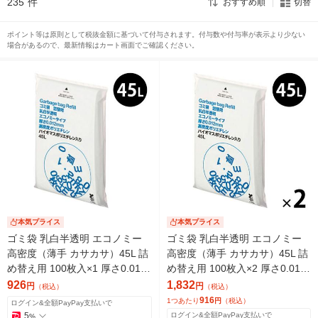
235
件
おすすめ順
切替
ポイント等は原則として税抜金額に基づいて付与されます。付与数や付与率が表示より少ない
場合があるので、最新情報はカート画面でご確認ください。
本気プライス
本気プライス
ゴミ袋 乳白半透明 エコノミー
ゴミ袋 乳白半透明 エコノミー
高密度（薄手 カサカサ）45L 詰
高密度（薄手 カサカサ）45L 詰
め替え用 100枚入×1 厚さ0.012
め替え用 100枚入×2 厚さ0.012
mm アスクル（イチオシ） オリ
mm アスクル（イチオシ） オリ
926
1,832
円
円
（税込）
（税込）
ジナル
ジナル
916
1つあたり
円
（税込）
ログイン&全額PayPay支払いで
5
ログイン&全額PayPay支払いで
%