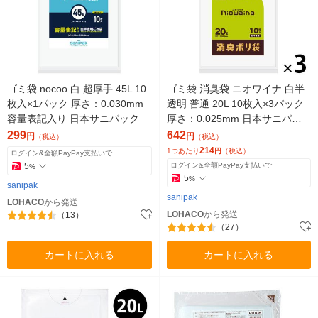
ゴミ袋 nocoo 白 超厚手 45L 10
ゴミ袋 消臭袋 ニオワイナ 白半
枚入×1パック 厚さ：0.030mm
透明 普通 20L 10枚入×3パック
容量表記入り 日本サニパック
厚さ：0.025mm 日本サニパッ
ク
299
642
円
円
（税込）
（税込）
214
1つあたり
円
（税込）
ログイン&全額PayPay支払いで
5
ログイン&全額PayPay支払いで
%
5
%
sanipak
sanipak
LOHACO
から発送
LOHACO
から発送
（13）
（27）
カートに入れる
カートに入れる