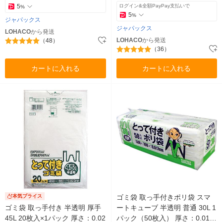
5
ログイン&全額PayPay支払いで
%
5
%
ジャパックス
ジャパックス
LOHACO
から発送
LOHACO
から発送
（48）
（36）
カートに入れる
カートに入れる
本気プライス
ゴミ袋 取っ手付きポリ袋 スマ
ゴミ袋 取っ手付き 半透明 厚手
ートキューブ 半透明 普通 30L 1
45L 20枚入×1パック 厚さ：0.02
パック（50枚入） 厚さ：0.017