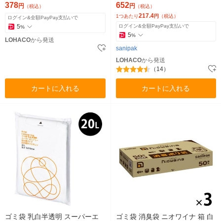
ク
378
652
円
円
（税込）
（税込）
217.4
1つあたり
円
（税込）
ログイン&全額PayPay支払いで
5
ログイン&全額PayPay支払いで
%
5
%
LOHACO
から発送
sanipak
LOHACO
から発送
（14）
カートに入れる
カートに入れる
ゴミ袋 乳白半透明 スーパーエ
ゴミ袋 消臭袋 ニオワイナ 箱 白