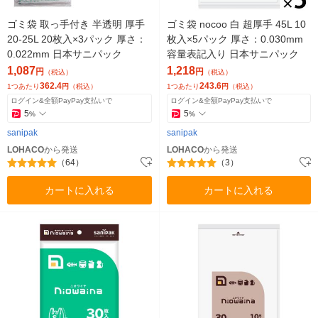
ゴミ袋 取っ手付き 半透明 厚手
ゴミ袋 nocoo 白 超厚手 45L 10
20-25L 20枚入×3パック 厚さ：
枚入×5パック 厚さ：0.030mm
0.022mm 日本サニパック
容量表記入り 日本サニパック
1,087
1,218
円
円
（税込）
（税込）
362.4
243.6
1つあたり
円
（税込）
1つあたり
円
（税込）
ログイン&全額PayPay支払いで
ログイン&全額PayPay支払いで
5
5
%
%
sanipak
sanipak
LOHACO
から発送
LOHACO
から発送
（64）
（3）
カートに入れる
カートに入れる