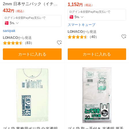
2mm 日本サニパック（イチオ
mm 日本サニパック
1,152
円
（税込）
シ）
432
円
（税込）
ログイン&全額PayPay支払いで
5
%
ログイン&全額PayPay支払いで
5
%
スマートキューブ
sanipak
LOHACO
から発送
（40）
LOHACO
から発送
（83）
カートに入れる
カートに入れる
ゴミ袋 業務用ポリ袋 白半透明
ゴミ袋 取っ手付き 半透明 厚手