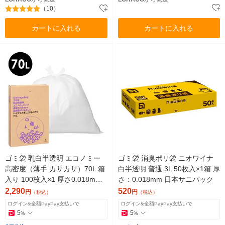
（10）
カートに入れる
カートに入れる
ゴミ袋 乳白半透明 エコノミー
ゴミ袋 消臭ポリ袋 ニオワイナ
高密度（薄手 カサカサ）70L 箱
白半透明 普通 3L 50枚入×1箱 厚
入り 100枚入×1 厚さ0.018mm
さ：0.018mm 日本サニパック
アスクル オリジナル
2,290
520
円
円
（税込）
（税込）
ログイン&全額PayPay支払いで
ログイン&全額PayPay支払いで
5
5
%
%