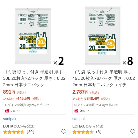
ゴミ袋 取っ手付き 半透明 厚手
ゴミ袋 取っ手付き 半透明 厚手
30L 20枚入×2パック 厚さ：0.02
45L 20枚入×8パック 厚さ：0.02
2mm 日本サニパック
2mm 日本サニパック（イチオ
シ）
891
2,787
円
円
（税込）
（税込）
445.5
348.4
1つあたり
円
（税込）
1つあたり
円
（税込）
ログイン&全額PayPay支払いで
ログイン&全額PayPay支払いで
5
5
%
%
sanipak
sanipak
LOHACO
から発送
LOHACO
から発送
（30）
（8）