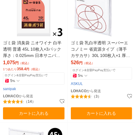
ゴミ袋 消臭袋 ニオワイナ 白半
ゴミ袋 乳白半透明 スーパーエ
透明 普通 45L 10枚入×3パック
コノミー 省資源タイプ（薄手
厚さ：0.025mm 日本サニパッ
カサカサ）30L 100枚入×1 厚さ
ク
0.010mm アスクル オリジナル
1,075
526
円
円
（税込）
（税込）
358.4
1つあたり
円
（税込）
ログイン&全額PayPay支払いで
ログイン&全額PayPay支払いで
5
%
5
%
ASKUL
sanipak
LOHACO
から発送
LOHACO
から発送
（3）
（14）
カートに入れる
カートに入れる