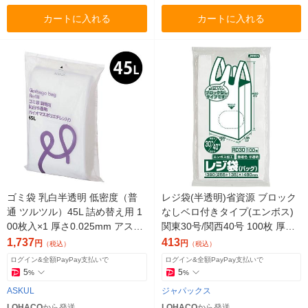
カートに入れる
カートに入れる
ゴミ袋 乳白半透明 低密度（普
レジ袋(半透明)省資源 ブロック
通 ツルツル）45L 詰め替え用 1
なしベロ付きタイプ(エンボス)
00枚入×1 厚さ0.025mm アスク
関東30号/関西40号 100枚 厚み
ル オリジナル
0.013mm RD30 1個(100枚)
1,737
413
円
円
（税込）
（税込）
ログイン&全額PayPay支払いで
ログイン&全額PayPay支払いで
5
5
%
%
ASKUL
ジャパックス
LOHACO
から発送
LOHACO
から発送