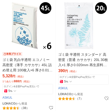
本気プライス
ゴミ袋 半透明 スタンダード 高
ゴミ袋 乳白半透明 エコノミー
密度（普通 カサカサ）20L 30枚
高密度（薄手 カサカサ）45L 詰
入×1 厚さ0.020mm 再生原料4
め替え用 100枚入×6 厚さ0.012
0% アスクル オリジナル
390
円
（税込）
mm アスクル オリジナル
5,328
円
（税込）
ログイン&全額PayPay支払いで
888
5
1つあたり
円
（税込）
%
ログイン&全額PayPay支払いで
ASKUL
5
%
LOHACO
から発送
ASKUL
（7）
LOHACO
から発送
（38）