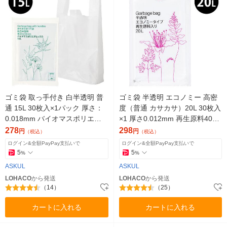
ゴミ袋 取っ手付き 白半透明 普
ゴミ袋 半透明 エコノミー 高密
通 15L 30枚入×1パック 厚さ：
度（普通 カサカサ）20L 30枚入
0.018mm バイオマスポリエチ
×1 厚さ0.012mm 再生原料40%
レン入り アスクル （イチオ
アスクル （イチオシ） オリジ
278
298
円
円
（税込）
（税込）
シ） オリジナル
ナル
ログイン&全額PayPay支払いで
ログイン&全額PayPay支払いで
5
5
%
%
ASKUL
ASKUL
LOHACO
から発送
LOHACO
から発送
（14）
（25）
カートに入れる
カートに入れる