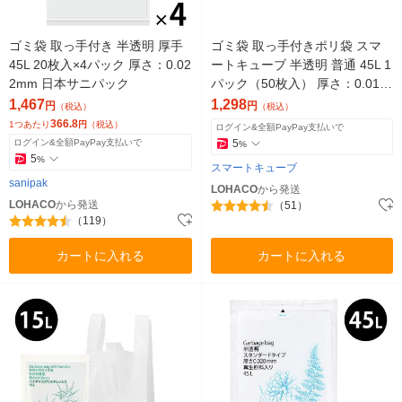
ゴミ袋 取っ手付き 半透明 厚手
ゴミ袋 取っ手付きポリ袋 スマ
45L 20枚入×4パック 厚さ：0.02
ートキューブ 半透明 普通 45L 1
2mm 日本サニパック
パック（50枚入） 厚さ：0.017
mm 日本サニパック
1,467
1,298
円
円
（税込）
（税込）
366.8
1つあたり
円
（税込）
ログイン&全額PayPay支払いで
ログイン&全額PayPay支払いで
5
%
5
%
スマートキューブ
sanipak
LOHACO
から発送
LOHACO
から発送
（51）
（119）
カートに入れる
カートに入れる