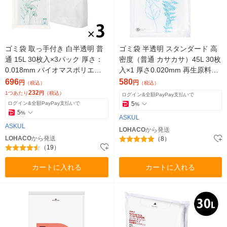
ゴミ袋 取っ手付き 白半透明 普
ゴミ袋 半透明 スタンダード 高
通 15L 30枚入×3パック 厚さ：
密度（普通 カサカサ）45L 30枚
0.018mm バイオマスポリエチ
入×1 厚さ0.020mm 再生原料4
レン入り アスクル （イチオ
0% アスクル オリジナル
696
580
円
円
（税込）
（税込）
シ） オリジナル
232
1つあたり
円
（税込）
ログイン&全額PayPay支払いで
ログイン&全額PayPay支払いで
5
%
5
%
ASKUL
ASKUL
LOHACO
から発送
LOHACO
から発送
（8）
（19）
カートに入れる
カートに入れる