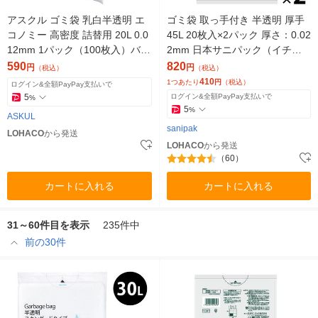
アスクル ゴミ袋 乳白半透明 エ
ゴミ袋 取っ手付き 半透明 厚手
コノミー 高密度 詰替用 20L 0.0
45L 20枚入×2パック 厚さ：0.02
12mm 1パック（100枚入）バイ
2mm 日本サニパック（イチオ
オマス10% オリジナル
シ）
590
820
円
円
（税込）
（税込）
410
1つあたり
円
（税込）
ログイン&全額PayPay支払いで
5
ログイン&全額PayPay支払いで
%
5
%
ASKUL
sanipak
LOHACO
から発送
LOHACO
から発送
（60）
カートに入れる
カートに入れる
31～60件目を表示
235件中
前の30件