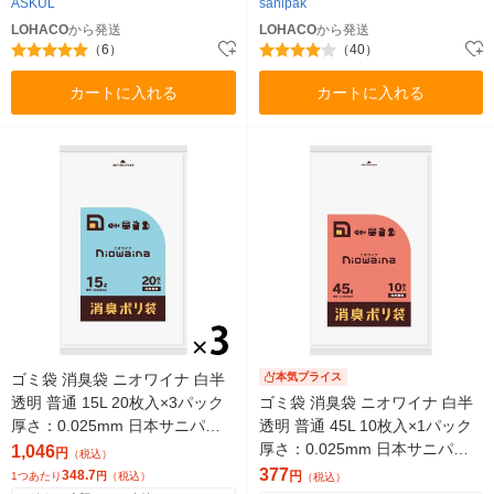
ASKUL
sanipak
LOHACO
から発送
LOHACO
から発送
（6）
（40）
カートに入れる
カートに入れる
ゴミ袋 消臭袋 ニオワイナ 白半
本気プライス
透明 普通 15L 20枚入×3パック
ゴミ袋 消臭袋 ニオワイナ 白半
厚さ：0.025mm 日本サニパッ
透明 普通 45L 10枚入×1パック
ク
厚さ：0.025mm 日本サニパッ
1,046
円
（税込）
ク
377
348.7
円
1つあたり
円
（税込）
（税込）