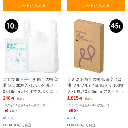
カートに入れる
カートに入れる
ゴミ袋 取っ手付き 白半透明 普
ゴミ袋 乳白半透明 低密度（普
通 10L 30枚入×1パック 厚さ：
通 ツルツル）45L 箱入り 100枚
0.018mm バイオマスポリエチ
入×1 厚さ0.025mm アスクル オ
レン入り アスクル （イチオ
リジナル
248
1,815
円
円
（税込）
（税込）
シ） オリジナル
ログイン&全額PayPay支払いで
ログイン&全額PayPay支払いで
5
5
%
%
ASKUL
ASKUL
LOHACO
から発送
LOHACO
から発送