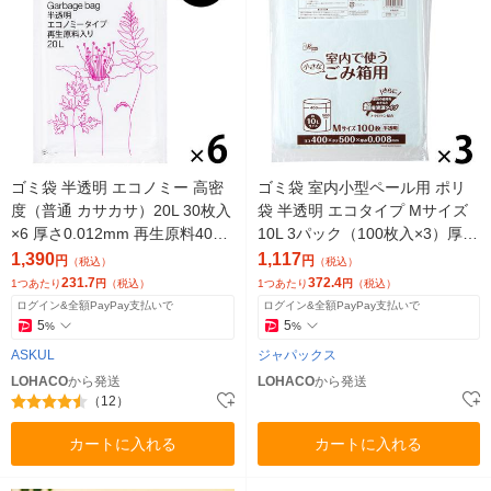
ゴミ袋 半透明 エコノミー 高密
ゴミ袋 室内小型ペール用 ポリ
度（普通 カサカサ）20L 30枚入
袋 半透明 エコタイプ Mサイズ
×6 厚さ0.012mm 再生原料40%
10L 3パック（100枚入×3）厚さ
アスクル オリジナル
0.008mm ジャパックス
1,390
1,117
円
円
（税込）
（税込）
231.7
372.4
1つあたり
円
（税込）
1つあたり
円
（税込）
ログイン&全額PayPay支払いで
ログイン&全額PayPay支払いで
5
5
%
%
ASKUL
ジャパックス
LOHACO
から発送
LOHACO
から発送
（12）
カートに入れる
カートに入れる