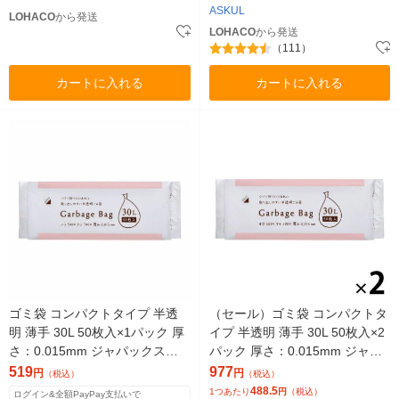
ASKUL
LOHACO
から発送
LOHACO
から発送
（111）
カートに入れる
カートに入れる
ゴミ袋 コンパクトタイプ 半透
（セール）ゴミ袋 コンパクトタ
明 薄手 30L 50枚入×1パック 厚
イプ 半透明 薄手 30L 50枚入×2
さ：0.015mm ジャパックス
パック 厚さ：0.015mm ジャパ
（イチオシ）
ックス（イチオシ）
519
977
円
円
（税込）
（税込）
488.5
1つあたり
円
（税込）
ログイン&全額PayPay支払いで