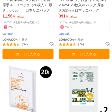
厚手 45L 1パック（30枚入） 厚
20-25L 20枚入×1パック 厚さ：
さ：0.030mm 日本サニパック
0.022mm 日本サニパック
1,156
391
円
円
（税込）
（税込）
ログイン&全額PayPay支払いで
ログイン&全額PayPay支払いで
5
5
%
%
sanipak
sanipak
LOHACO
から発送
LOHACO
から発送
（37）
（74）
カートに入れる
カートに入れる