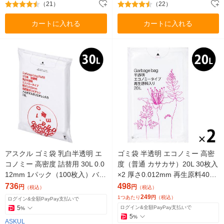
（21）
（22）
カートに入れる
カートに入れる
アスクル ゴミ袋 乳白半透明 エ
ゴミ袋 半透明 エコノミー 高密
コノミー 高密度 詰替用 30L 0.0
度（普通 カサカサ）20L 30枚入
12mm 1パック（100枚入）バイ
×2 厚さ0.012mm 再生原料40%
オマス10% オリジナル
アスクル（イチオシ） オリジナ
736
498
円
円
（税込）
（税込）
ル
249
1つあたり
円
（税込）
ログイン&全額PayPay支払いで
5
ログイン&全額PayPay支払いで
%
5
%
ASKUL