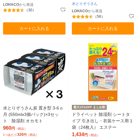
水とりぞうさん
LOHACO
から発送
（30）
LOHACO
から発送
（56）
カートに入れる
カートに入れる
水とりぞうさん炭 置き型 3-6ヵ
最大15%OFF まとめ割
月 (550mlx3個パック)×3セッ
ドライペット 除湿剤 シートタ
ト 除湿剤 オカモト
イプ 引き出し・衣装ケース用 1
袋（24枚入） エステー
960
円
（税込）
1,434
320
円
1つあたり
円
（税込）
（税込）