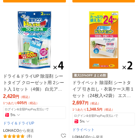
ドライ＆ドライUP 除湿剤 シー
最大15%OFF まとめ割
トタイプ クローゼット用 2シー
ドライペット 除湿剤 シートタ
ト入 1セット（4個） 白元アー
イプ 引き出し・衣装ケース用 1
ス
セット（24枚入×2袋） エステ
2,420
円
（税込）
ー
2,697
605
円
1つあたり
円
（税込）
（税込）
1,348.5
ログイン&全額PayPay支払いで
1つあたり
円
（税込）
5
%
ログイン&全額PayPay支払いで
5
%
ドライ＆ドライUP
ドライペット
LOHACO
から発送
（8）
LOHACO
から発送