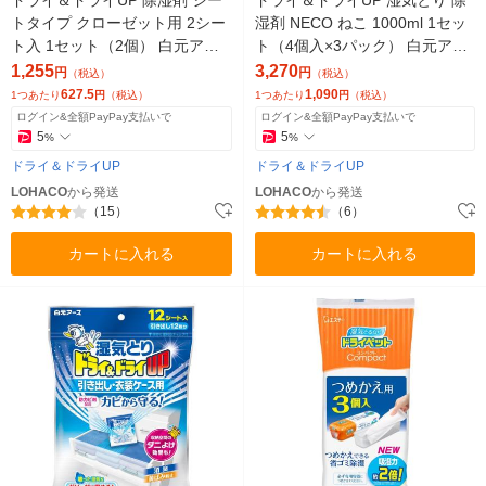
トタイプ クローゼット用 2シー
湿剤 NECO ねこ 1000ml 1セッ
ト入 1セット（2個） 白元アー
ト（4個入×3パック） 白元アー
ス
ス
1,255
3,270
円
円
（税込）
（税込）
627.5
1,090
1つあたり
円
（税込）
1つあたり
円
（税込）
ログイン&全額PayPay支払いで
ログイン&全額PayPay支払いで
5
5
%
%
ドライ＆ドライUP
ドライ＆ドライUP
LOHACO
から発送
LOHACO
から発送
（15）
（6）
カートに入れる
カートに入れる