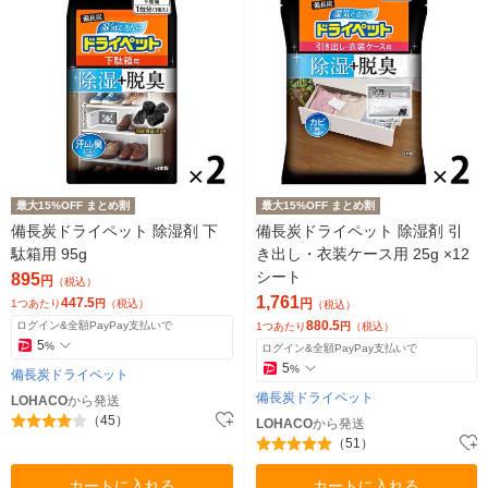
最大15%OFF まとめ割
最大15%OFF まとめ割
備長炭ドライペット 除湿剤 下
備長炭ドライペット 除湿剤 引
駄箱用 95g
き出し・衣装ケース用 25g ×12
シート
895
円
（税込）
1,761
447.5
円
1つあたり
円
（税込）
（税込）
880.5
ログイン&全額PayPay支払いで
1つあたり
円
（税込）
5
%
ログイン&全額PayPay支払いで
5
%
備長炭ドライペット
備長炭ドライペット
LOHACO
から発送
（45）
LOHACO
から発送
（51）
カートに入れる
カートに入れる