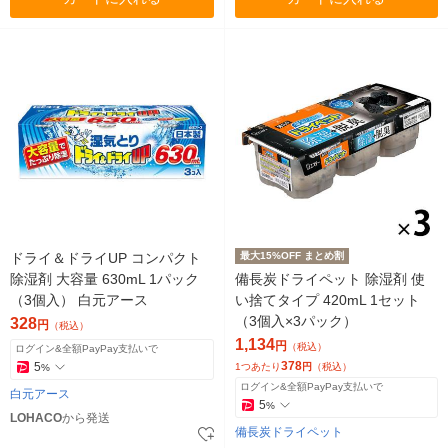
ドライ＆ドライUP コンパクト
最大15%OFF まとめ割
除湿剤 大容量 630mL 1パック
備長炭ドライペット 除湿剤 使
（3個入） 白元アース
い捨てタイプ 420mL 1セット
（3個入×3パック）
328
円
（税込）
1,134
円
（税込）
ログイン&全額PayPay支払いで
378
5
1つあたり
円
（税込）
%
ログイン&全額PayPay支払いで
白元アース
5
%
LOHACO
から発送
備長炭ドライペット