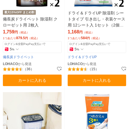
最大15%OFF まとめ割
ドライ＆ドライUP 除湿剤 シー
備長炭ドライペット 除湿剤 ク
トタイプ 引き出し・衣装ケース
ローゼット用 2枚入
用 12シート入 1セット（2個）
白元アース
1,759
1,168
円
円
（税込）
（税込）
879.5
584
1つあたり
円
（税込）
1つあたり
円
（税込）
ログイン&全額PayPay支払いで
ログイン&全額PayPay支払いで
5
5
%
%
備長炭ドライペット
ドライ＆ドライUP
LOHACO
から発送
LOHACO
から発送
（36）
（15）
カートに入れる
カートに入れる