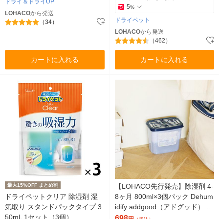
ドライ＆ドライUP
5
%
LOHACO
から発送
ドライペット
（34）
LOHACO
から発送
（462）
カートに入れる
カートに入れる
最大15%OFF まとめ割
【LOHACO先行発売】除湿剤 4-
ドライペットクリア 除湿剤 湿
8ヶ月 800ml×3個パック Dehum
気取り スタンドパックタイプ 3
idify addgood（アドグッド） 限
50mL 1セット（3個）
定
698