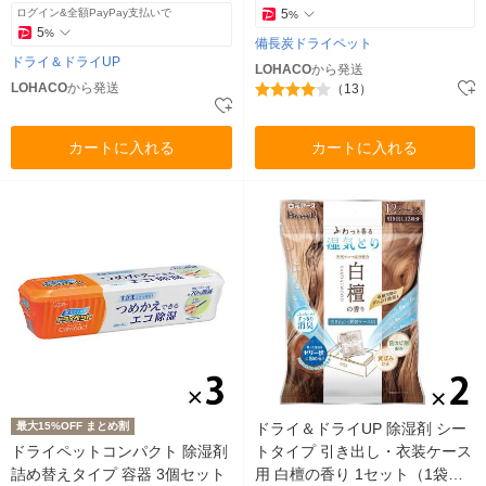
ログイン&全額PayPay支払いで
5
%
5
%
備長炭ドライペット
ドライ＆ドライUP
LOHACO
から発送
LOHACO
から発送
（13）
カートに入れる
カートに入れる
最大15%OFF まとめ割
ドライ＆ドライUP 除湿剤 シー
ドライペットコンパクト 除湿剤
トタイプ 引き出し・衣装ケース
詰め替えタイプ 容器 3個セット
用 白檀の香り 1セット（1袋（1