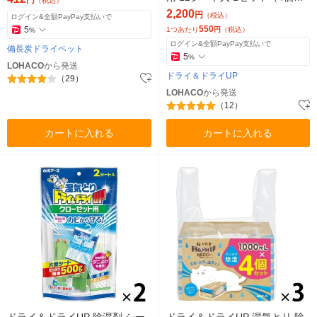
円
（税込）
白元アース
2,200
円
（税込）
ログイン&全額PayPay支払いで
550
5
1つあたり
円
（税込）
%
ログイン&全額PayPay支払いで
備長炭ドライペット
5
%
LOHACO
から発送
ドライ＆ドライUP
（29）
LOHACO
から発送
（12）
カートに入れる
カートに入れる
ドライ＆ドライUP 除湿剤 シー
ドライ＆ドライUP 湿気とり 除