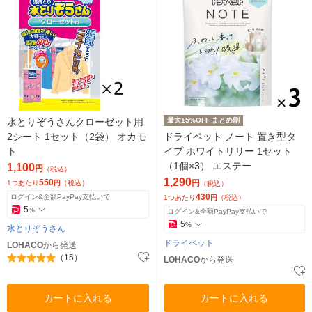
水とりぞうさんクローゼット用
最大15%OFF まとめ割
2シート 1セット（2袋） オカモ
ドライペット ノート 置き型タ
ト
イプ ホワイトリリー 1セット
（1個×3） エステー
1,100
円
（税込）
1,290
550
円
1つあたり
円
（税込）
（税込）
430
ログイン&全額PayPay支払いで
1つあたり
円
（税込）
5
%
ログイン&全額PayPay支払いで
5
%
水とりぞうさん
ドライペット
LOHACO
から発送
（15）
LOHACO
から発送
カートに入れる
カートに入れる