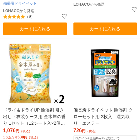
備長炭ドライペット
LOHACO
から発送
LOHACO
から発送
（9）
カートに入れる
カートに入れる
ドライ＆ドライUP 除湿剤 引き
備長炭ドライペット 除湿剤 ク
出し・衣装ケース用 金木犀の香
ローゼット用 2枚入 湿気取
り 1セット（12シート入×2個）
り エステー
白元アース
1,076
726
円
円
（税込）
（税込）
538
1つあたり
円
（税込）
ログイン&全額PayPay支払いで