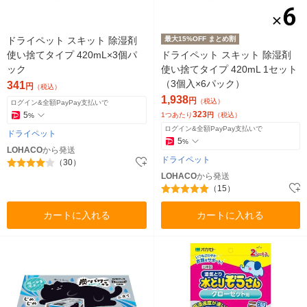
ドライペット スキット 除湿剤
最大15%OFF まとめ割
使い捨てタイプ 420mL×3個パ
ドライペット スキット 除湿剤
ック
使い捨てタイプ 420mL 1セット
（3個入×6パック）
341
円
（税込）
1,938
円
（税込）
ログイン&全額PayPay支払いで
323
5
1つあたり
円
（税込）
%
ログイン&全額PayPay支払いで
ドライペット
5
%
LOHACO
から発送
ドライペット
（30）
LOHACO
から発送
（15）
カートに入れる
カートに入れる