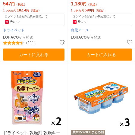
2シート入）×2） 白元アース
547
1,180
円
円
（税込）
（税込）
182.4
590
1つあたり
円
（税込）
1つあたり
円
（税込）
ログイン&全額PayPay支払いで
ログイン&全額PayPay支払いで
5
5
%
%
ドライペット
白元アース
LOHACO
から発送
LOHACO
から発送
（111）
カートに入れる
カートに入れる
ドライペット 乾燥剤 乾燥キー
最大15%OFF まとめ割