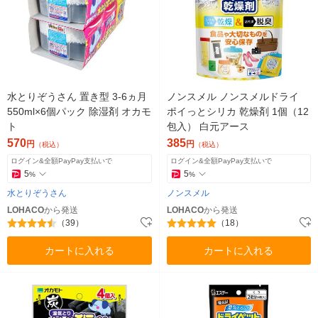
水とりぞうさん 置き型 3-6ヵ月
ノンスメル ノンスメルドライ
550ml×6個パック 除湿剤 オカモ
ポイっとシリカ 乾燥剤 1個（12
ト
包入） 白元アース
570
385
円
円
（税込）
（税込）
ログイン&全額PayPay支払いで
ログイン&全額PayPay支払いで
5
5
%
%
水とりぞうさん
ノンスメル
LOHACO
から発送
LOHACO
から発送
（39）
（18）
カートに入れる
カートに入れる