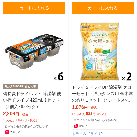
カートに入れる
カートに入れる
最大15%OFF まとめ割
ドライ＆ドライUP 除湿剤 クロ
備長炭ドライペット 除湿剤 使
ーゼット・洋服ダンス用 金木犀
い捨てタイプ 420mL 1セット
の香り 1セット（4シート入×2
（3個入×6パック）
個） 白元アース
1,076
円
（税込）
2,208
538
円
1つあたり
円
（税込）
（税込）
368
ログイン&全額PayPay支払いで
1つあたり
円
（税込）
5
%
ログイン&全額PayPay支払いで
5
%
ドライ＆ドライUP