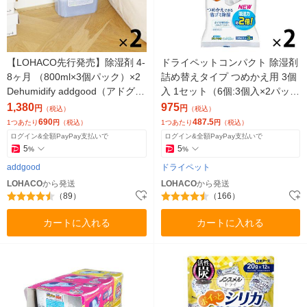
【LOHACO先行発売】除湿剤 4-
ドライペットコンパクト 除湿剤
8ヶ月 （800ml×3個パック）×2
詰め替えタイプ つめかえ用 3個
Dehumidify addgood（アドグッ
入 1セット（6個:3個入×2パッ
ド） 限定
ク）
1,380
975
円
円
（税込）
（税込）
690
487.5
1つあたり
円
（税込）
1つあたり
円
（税込）
ログイン&全額PayPay支払いで
ログイン&全額PayPay支払いで
5
5
%
%
addgood
ドライペット
LOHACO
から発送
LOHACO
から発送
（89）
（166）
カートに入れる
カートに入れる