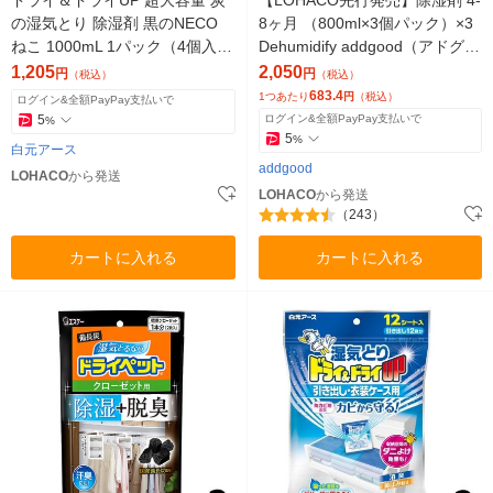
の湿気とり 除湿剤 黒のNECO
8ヶ月 （800ml×3個パック）×3
ねこ 1000mL 1パック（4個入）
Dehumidify addgood（アドグッ
白元アース
ド） 限定
1,205
2,050
円
円
（税込）
（税込）
683.4
1つあたり
円
（税込）
ログイン&全額PayPay支払いで
5
ログイン&全額PayPay支払いで
%
5
%
白元アース
addgood
LOHACO
から発送
LOHACO
から発送
（243）
カートに入れる
カートに入れる