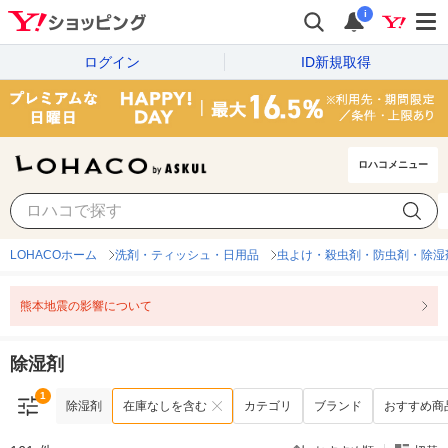
i
ログイン
ID新規取得
ロハコメニュー
1
除湿剤
在庫なしを含む
カテゴリ
ブランド
おすすめ商
LOHACOホーム
洗剤・ティッシュ・日用品
虫よけ・殺虫剤・防虫剤・除湿
熊本地震の影響について
除湿剤
1
除湿剤
在庫なしを含む
カテゴリ
ブランド
おすすめ商