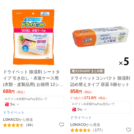
ドライペット 除湿剤 シートタ
最大15%OFF まとめ割
イプ 引き出し・衣装ケース用
ドライペットコンパクト 除湿剤
(衣類・皮製品用) お徳用 12シー
詰め替えタイプ 容器 5個セット
ト入
688
858
円
円
（税込）
（税込）
171.6
1つあたり
円
（税込）
ログイン&全額PayPay支払いで
5
ログイン&全額PayPay支払いで
%
5
%
ドライペット
ドライペット
LOHACO
から発送
LOHACO
から発送
（94）
（177）