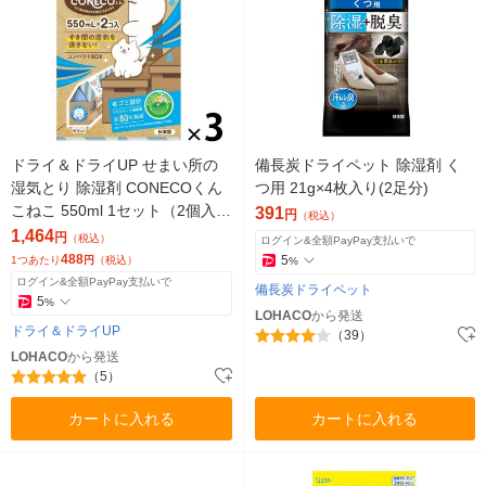
ドライ＆ドライUP せまい所の
備長炭ドライペット 除湿剤 く
湿気とり 除湿剤 CONECOくん
つ用 21g×4枚入り(2足分)
こねこ 550ml 1セット（2個入×
391
円
（税込）
3箱） 白元アース
1,464
円
（税込）
ログイン&全額PayPay支払いで
488
5
1つあたり
円
（税込）
%
ログイン&全額PayPay支払いで
備長炭ドライペット
5
%
LOHACO
から発送
ドライ＆ドライUP
（39）
LOHACO
から発送
（5）
カートに入れる
カートに入れる