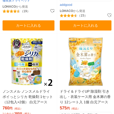
備長炭ドライペット
addgood
LOHACO
から発送
LOHACO
から発送
（19）
（15）
カートに入れる
カートに入れる
ノンスメル ノンスメルドライ
ドライ＆ドライUP 除湿剤 引き
ポイっとシリカ 乾燥剤 1セット
出し・衣装ケース用 金木犀の香
（12包入×2個） 白元アース
り 12シート入 1個 白元アース
760
575
円
円
（税込）
（税込）
380
1つあたり
円
（税込）