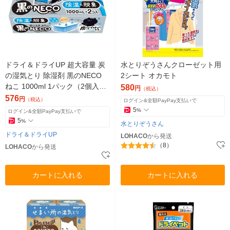
ドライ＆ドライUP 超大容量 炭
水とりぞうさんクローゼット用
の湿気とり 除湿剤 黒のNECO
2シート オカモト
ねこ 1000ml 1パック（2個入）
580
円
（税込）
白元アース
576
円
（税込）
ログイン&全額PayPay支払いで
5
%
ログイン&全額PayPay支払いで
5
%
水とりぞうさん
ドライ＆ドライUP
LOHACO
から発送
（8）
LOHACO
から発送
カートに入れる
カートに入れる