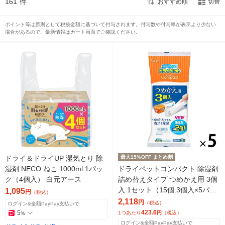
161
件
おすすめ順
切替
ポイント等は原則として税抜金額に基づいて付与されます。付与数や付与率が表示より少ない
場合があるので、最新情報はカート画面でご確認ください。
ドライ＆ドライUP 湿気とり 除
最大15%OFF まとめ割
湿剤 NECO ねこ 1000ml 1パッ
ドライペットコンパクト 除湿剤
ク（4個入） 白元アース
詰め替えタイプ つめかえ用 3個
入 1セット（15個:3個入×5パッ
1,095
円
（税込）
ク）
2,118
円
（税込）
ログイン&全額PayPay支払いで
423.6
5
1つあたり
円
（税込）
%
ログイン&全額PayPay支払いで