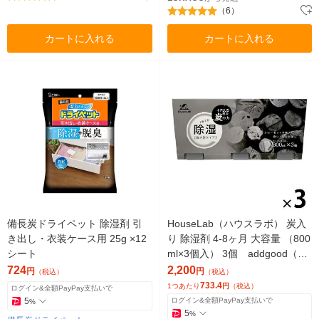
（6）
カートに入れる
カートに入れる
備長炭ドライペット 除湿剤 引
HouseLab（ハウスラボ） 炭入
き出し・衣装ケース用 25g ×12
り 除湿剤 4-8ヶ月 大容量 （800
シート
ml×3個入） 3個 addgood（ア
ドグッド）
724
2,200
円
円
（税込）
（税込）
733.4
1つあたり
円
（税込）
ログイン&全額PayPay支払いで
5
ログイン&全額PayPay支払いで
%
5
%