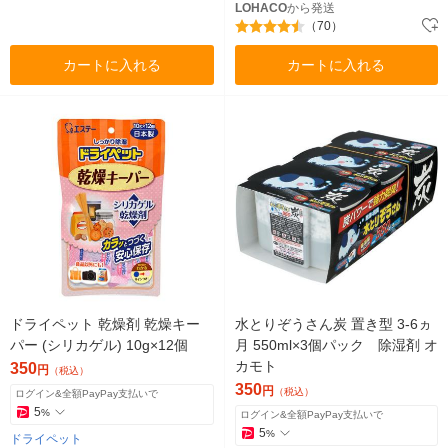
LOHACO
から発送
（70）
カートに入れる
カートに入れる
ドライペット 乾燥剤 乾燥キー
水とりぞうさん炭 置き型 3-6ヵ
パー (シリカゲル) 10g×12個
月 550ml×3個パック 除湿剤 オ
カモト
350
円
（税込）
350
円
（税込）
ログイン&全額PayPay支払いで
5
%
ログイン&全額PayPay支払いで
5
%
ドライペット