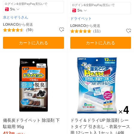
ログイン&全額PayPay支払いで
ログイン&全額PayPay支払いで
5
%
5
%
水とりぞうさん
ドライペット
LOHACO
から発送
LOHACO
から発送
（59）
（11）
カートに入れる
カートに入れる
備長炭ドライペット 除湿剤 下
ドライ＆ドライUP 除湿剤 シー
駄箱用 95g
トタイプ 引き出し・衣装ケース
用 12シート入 1セット（4個）
412