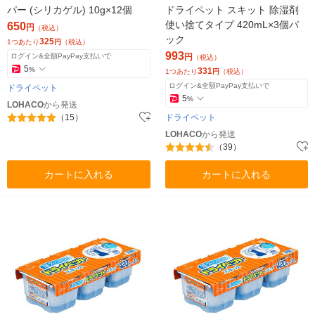
パー (シリカゲル) 10g×12個
ドライペット スキット 除湿剤
使い捨てタイプ 420mL×3個パ
650
円
（税込）
ック
325
1つあたり
円
（税込）
993
ログイン&全額PayPay支払いで
円
（税込）
5
%
331
1つあたり
円
（税込）
ログイン&全額PayPay支払いで
ドライペット
5
%
LOHACO
から発送
（15）
ドライペット
LOHACO
から発送
（39）
カートに入れる
カートに入れる