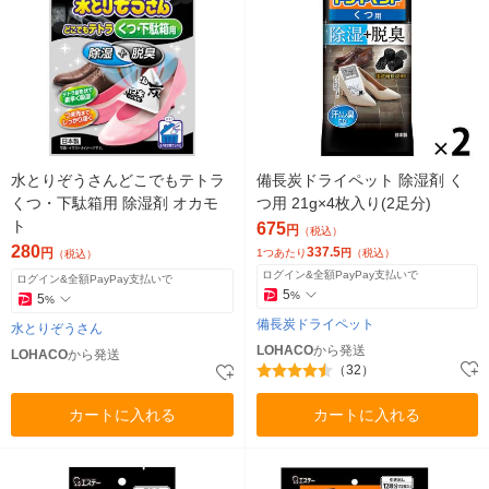
水とりぞうさんどこでもテトラ
備長炭ドライペット 除湿剤 く
くつ・下駄箱用 除湿剤 オカモ
つ用 21g×4枚入り(2足分)
ト
675
円
（税込）
280
337.5
円
1つあたり
円
（税込）
（税込）
ログイン&全額PayPay支払いで
ログイン&全額PayPay支払いで
5
%
5
%
備長炭ドライペット
水とりぞうさん
LOHACO
から発送
LOHACO
から発送
（32）
カートに入れる
カートに入れる