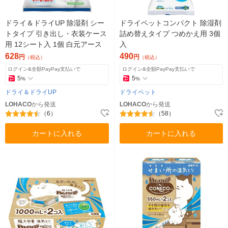
ドライ＆ドライUP 除湿剤 シー
ドライペットコンパクト 除湿剤
トタイプ 引き出し・衣装ケース
詰め替えタイプ つめかえ用 3個
用 12シート入 1個 白元アース
入
628
490
円
円
（税込）
（税込）
ログイン&全額PayPay支払いで
ログイン&全額PayPay支払いで
5
5
%
%
ドライ＆ドライUP
ドライペット
LOHACO
から発送
LOHACO
から発送
（6）
（58）
カートに入れる
カートに入れる