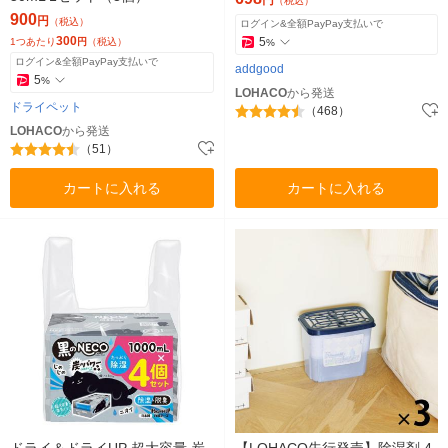
円
（税込）
900
円
（税込）
ログイン&全額PayPay支払いで
300
5
1つあたり
円
（税込）
%
ログイン&全額PayPay支払いで
addgood
5
%
LOHACO
から発送
ドライペット
（468）
LOHACO
から発送
（51）
カートに入れる
カートに入れる
ドライ＆ドライUP 超大容量 炭
【LOHACO先行発売】除湿剤 4-