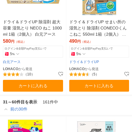
ドライ＆ドライUP 除湿剤 超大
ドライ＆ドライUP せまい所の
容量 湿気とり NECO ねこ 1000
湿気とり 除湿剤 CONECOくん
ml 1箱（2個入） 白元アース
こねこ 550ml 1箱（2個入） 白
元アース
580
490
円
円
（税込）
（税込）
ログイン&全額PayPay支払いで
ログイン&全額PayPay支払いで
5
5
%
%
白元アース
ドライ＆ドライUP
LOHACO
から発送
LOHACO
から発送
（10）
（5）
カートに入れる
カートに入れる
31～60件目を表示
161件中
前の30件