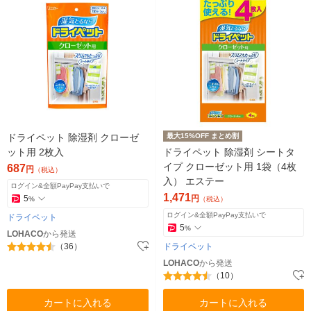
ドライペット 除湿剤 クローゼ
最大15%OFF まとめ割
ット用 2枚入
ドライペット 除湿剤 シートタ
イプ クローゼット用 1袋（4枚
687
円
（税込）
入） エステー
ログイン&全額PayPay支払いで
1,471
5
円
%
（税込）
ログイン&全額PayPay支払いで
ドライペット
5
%
LOHACO
から発送
（36）
ドライペット
LOHACO
から発送
（10）
カートに入れる
カートに入れる