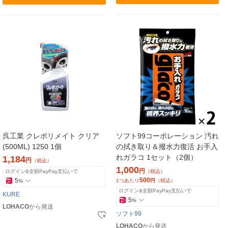
呉工業 クレポリメイト クリア
ソフト99コーポレーション 汚れ
(500ML) 1250 1個
の拭き取り＆撥水力復活 お手入
れガラコ 1セット（2個）
1,184
円
（税込）
1,000
円
ログイン&全額PayPay支払いで
（税込）
500
5
1つあたり
円
（税込）
%
ログイン&全額PayPay支払いで
KURE
5
%
LOHACO
から発送
ソフト99
LOHACO
から発送