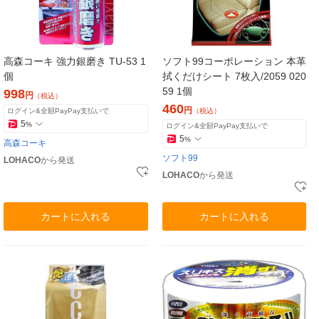
高森コーキ 強力銀磨き TU-53 1
ソフト99コーポレーション 本革
個
拭くだけシート 7枚入/2059 020
59 1個
998
円
（税込）
460
円
ログイン&全額PayPay支払いで
（税込）
5
%
ログイン&全額PayPay支払いで
5
%
高森コーキ
ソフト99
LOHACO
から発送
LOHACO
から発送
カートに入れる
カートに入れる