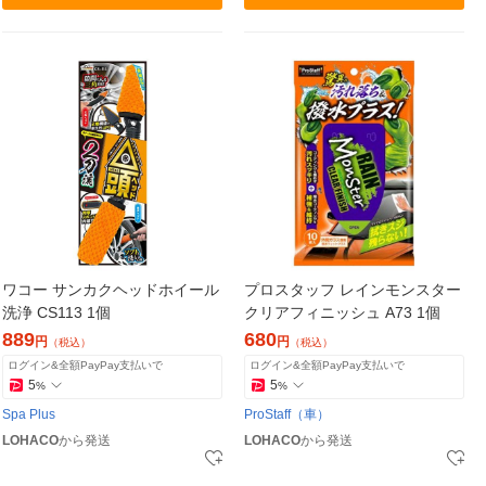
ワコー サンカクヘッドホイール
プロスタッフ レインモンスター
洗浄 CS113 1個
クリアフィニッシュ A73 1個
889
680
円
円
（税込）
（税込）
ログイン&全額PayPay支払いで
ログイン&全額PayPay支払いで
5
5
%
%
Spa Plus
ProStaff（車）
LOHACO
から発送
LOHACO
から発送