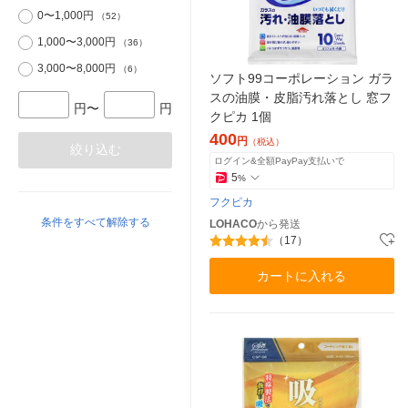
0〜1,000円
（52）
1,000〜3,000円
（36）
3,000〜8,000円
（6）
ソフト99コーポレーション ガラ
スの油膜・皮脂汚れ落とし 窓フ
円〜
円
クピカ 1個
400
円
（税込）
絞り込む
ログイン&全額PayPay支払いで
5
%
フクピカ
条件をすべて解除する
LOHACO
から発送
（17）
カートに入れる