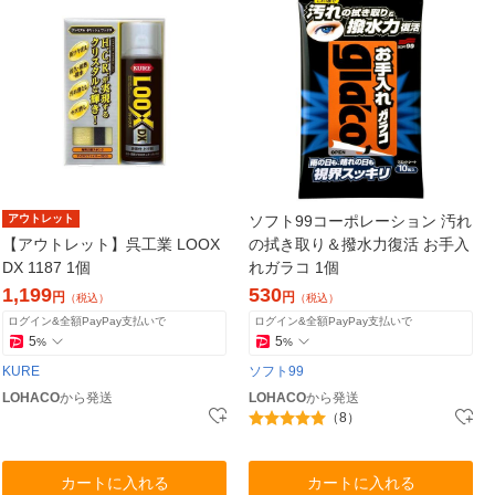
アウトレット
ソフト99コーポレーション 汚れ
【アウトレット】呉工業 LOOX
の拭き取り＆撥水力復活 お手入
DX 1187 1個
れガラコ 1個
1,199
530
円
円
（税込）
（税込）
ログイン&全額PayPay支払いで
ログイン&全額PayPay支払いで
5
5
%
%
KURE
ソフト99
LOHACO
から発送
LOHACO
から発送
（8）
カートに入れる
カートに入れる