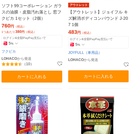
ソフト99コーポレーション ガラ
アウトレット
スの油膜・皮脂汚れ落とし 窓フ
【アウトレット】ジョイフル キ
クピカ 1セット（2個）
ズ解消ボディコンパウンド J-20
7 1個
760
円
（税込）
483
380
1つあたり
円
（税込）
円
（税込）
ログイン&全額PayPay支払いで
ログイン&全額PayPay支払いで
5
%
5
%
フクピカ
JOYFULL（車用品）
LOHACO
から発送
LOHACO
から発送
（10）
カートに入れる
カートに入れる