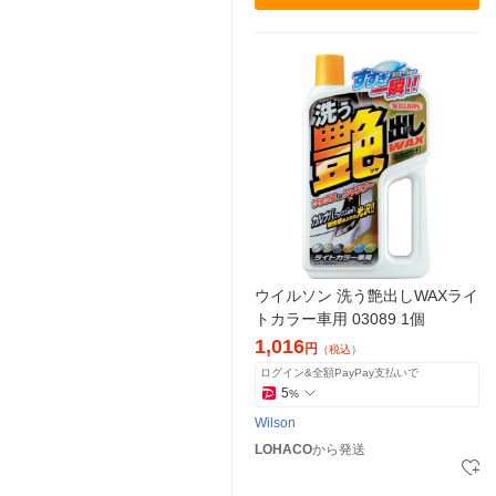
ウイルソン 洗う艶出しWAXライ
トカラー車用 03089 1個
1,016
円
（税込）
ログイン&全額PayPay支払いで
5
%
Wilson
LOHACO
から発送