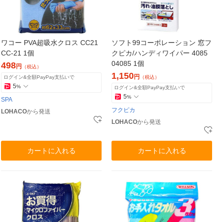
ワコー PVA超吸水クロス CC21
ソフト99コーポレーション 窓フ
CC-21 1個
クピカ/ハンディワイパー 4085
04085 1個
498
円
（税込）
1,150
円
ログイン&全額PayPay支払いで
（税込）
5
%
ログイン&全額PayPay支払いで
5
%
SPA
フクピカ
LOHACO
から発送
LOHACO
から発送
カートに入れる
カートに入れる