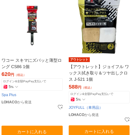
ワコー スキマにズバッと薄型ロ
アウトレット
ング CS86 1個
【アウトレット】ジョイフル ワ
ックス拭き取り＆ツヤ出しクロ
620
円
（税込）
ス J-521 1個
ログイン&全額PayPay支払いで
588
5
%
円
（税込）
ログイン&全額PayPay支払いで
Spa Plus
5
%
LOHACO
から発送
JOYFULL（車用品）
LOHACO
から発送
カートに入れる
カートに入れる