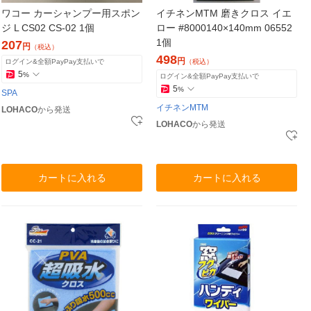
ワコー カーシャンプー用スポン
イチネンMTM 磨きクロス イエ
ジ L CS02 CS-02 1個
ロー #8000140×140mm 06552
1個
207
円
（税込）
498
円
ログイン&全額PayPay支払いで
（税込）
5
%
ログイン&全額PayPay支払いで
5
%
SPA
イチネンMTM
LOHACO
から発送
LOHACO
から発送
カートに入れる
カートに入れる