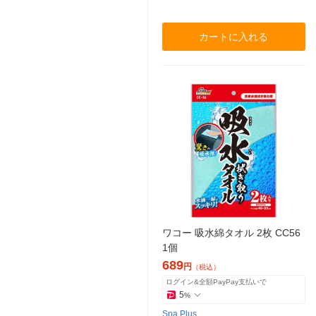
カートに入れる
ワコー 吸水綿タオル 2枚 CC56
1個
689
円
（税込）
ログイン&全額PayPay支払いで
5
%
Spa Plus