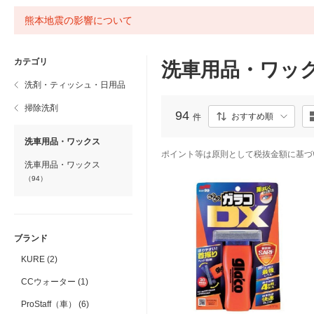
熊本地震の影響について
カテゴリ
洗車用品・ワッ
洗剤・ティッシュ・日用品
掃除洗剤
94
おすすめ順
件
洗車用品・ワックス
ポイント等は原則として税抜金額に基づ
洗車用品・ワックス
（94）
ブランド
KURE (2)
CCウォーター (1)
ProStaff（車） (6)