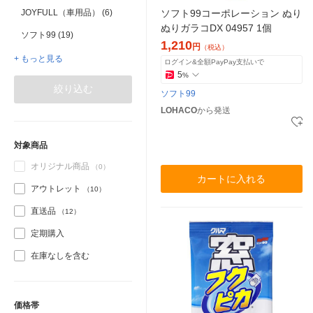
ソフト99コーポレーション ぬり
JOYFULL（車用品） (6)
ぬりガラコDX 04957 1個
ソフト99 (19)
1,210
円
（税込）
+ もっと見る
ログイン&全額PayPay支払いで
5
%
絞り込む
ソフト99
LOHACO
から発送
対象商品
オリジナル商品
（0）
カートに入れる
アウトレット
（10）
直送品
（12）
定期購入
在庫なしを含む
価格帯