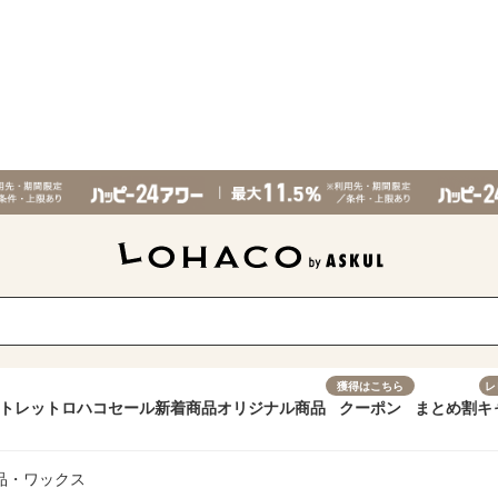
獲得はこちら
レ
トレット
ロハコセール
新着商品
オリジナル商品
クーポン
まとめ割
キ
品・ワックス