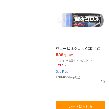
ワコー 吸水クロス CC51 1個
588
円
（税込）
ログイン&全額PayPay支払いで
5
%
Spa Plus
LOHACO
から発送
カートに入れる