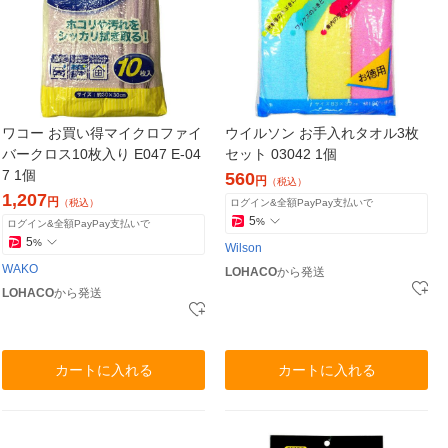
ワコー お買い得マイクロファイ
ウイルソン お手入れタオル3枚
バークロス10枚入り E047 E-04
セット 03042 1個
7 1個
560
円
（税込）
1,207
円
（税込）
ログイン&全額PayPay支払いで
5
%
ログイン&全額PayPay支払いで
5
%
Wilson
WAKO
LOHACO
から発送
LOHACO
から発送
カートに入れる
カートに入れる