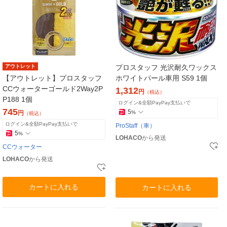
アウトレット
プロスタッフ 光沢耐久ワックス
【アウトレット】プロスタッフ
ホワイトパール車用 S59 1個
CCウォーターゴールド2Way2P
1,312
円
（税込）
P188 1個
ログイン&全額PayPay支払いで
745
5
円
%
（税込）
ログイン&全額PayPay支払いで
ProStaff（車）
5
%
LOHACO
から発送
CCウォーター
LOHACO
から発送
カートに入れる
カートに入れる