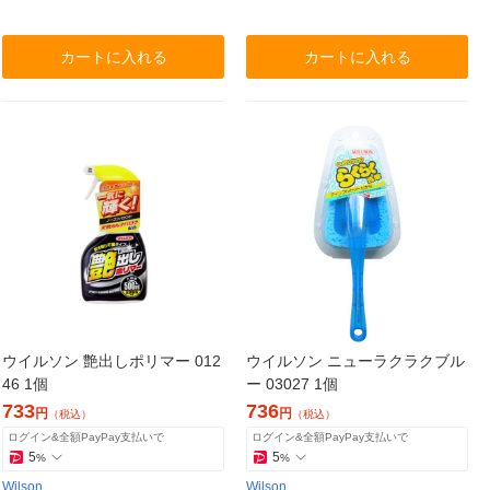
カートに入れる
カートに入れる
ウイルソン 艶出しポリマー 012
ウイルソン ニューラクラクブル
46 1個
ー 03027 1個
733
736
円
円
（税込）
（税込）
ログイン&全額PayPay支払いで
ログイン&全額PayPay支払いで
5
5
%
%
Wilson
Wilson