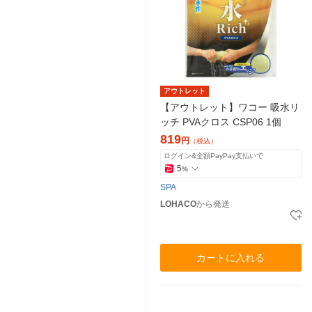
アウトレット
【アウトレット】ワコー 吸水リ
ッチ PVAクロス CSP06 1個
819
円
（税込）
ログイン&全額PayPay支払いで
5
%
SPA
LOHACO
から発送
カートに入れる