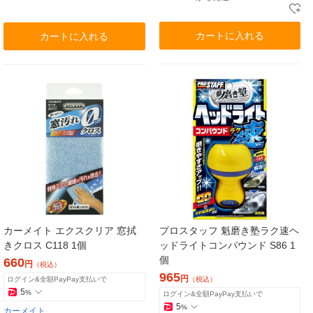
カートに入れる
カートに入れる
カーメイト エクスクリア 窓拭
プロスタッフ 魁磨き塾ラク速ヘ
きクロス C118 1個
ッドライトコンパウンド S86 1
個
660
円
（税込）
965
円
ログイン&全額PayPay支払いで
（税込）
5
%
ログイン&全額PayPay支払いで
5
%
カーメイト