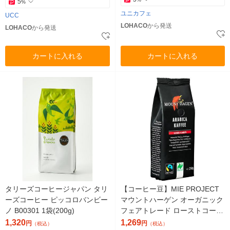
5
%
ユニカフェ
UCC
LOHACO
から発送
LOHACO
から発送
カートに入れる
カートに入れる
タリーズコーヒージャパン タリ
【コーヒー豆】MIE PROJECT
ーズコーヒー ピッコロバンビー
マウントハーゲン オーガニック
ノ B00301 1袋(200g)
フェアトレード ローストコーヒ
ービーンズ 1袋（250g）
1,320
1,269
円
円
（税込）
（税込）