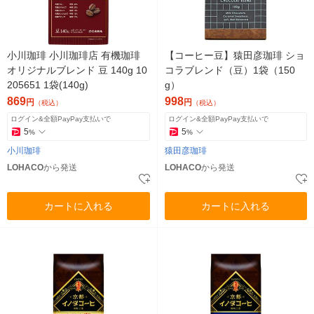
小川珈琲 小川珈琲店 有機珈琲
【コーヒー豆】猿田彦珈琲 ショ
オリジナルブレンド 豆 140g 10
コラブレンド（豆）1袋（150
205651 1袋(140g)
g）
869
998
円
円
（税込）
（税込）
ログイン&全額PayPay支払いで
ログイン&全額PayPay支払いで
5
5
%
%
小川珈琲
猿田彦珈琲
LOHACO
から発送
LOHACO
から発送
カートに入れる
カートに入れる