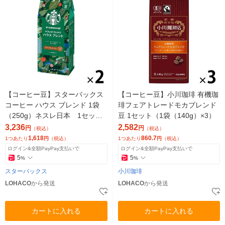
【コーヒー豆】スターバックス
【コーヒー豆】小川珈琲 有機珈
コーヒー ハウス ブレンド 1袋
琲フェアトレードモカブレンド
（250g）ネスレ日本 1セット
豆 1セット（1袋（140g）×3）
（250g×2袋）
3,236
2,582
円
円
（税込）
（税込）
1,618
860.7
1つあたり
円
（税込）
1つあたり
円
（税込）
ログイン&全額PayPay支払いで
ログイン&全額PayPay支払いで
5
5
%
%
スターバックス
小川珈琲
LOHACO
から発送
LOHACO
から発送
カートに入れる
カートに入れる