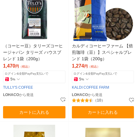
（コーヒー豆）タリーズコーヒ
カルディコーヒーファーム 【焙
ージャパン タリーズ ハウスブ
煎珈琲（豆）】スペシャルブレ
レンド 1袋（200g）
ンド 1袋（200g）
1,470
1,274
円
円
（税込）
（税込）
ログイン&全額PayPay支払いで
ログイン&全額PayPay支払いで
5
5
%
%
TULLY'S COFFEE
KALDI COFFEE FARM
LOHACO
から発送
LOHACO
から発送
（10）
カートに入れる
カートに入れる