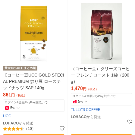
最大15%OFF まとめ割
（コーヒー豆）タリーズコーヒ
【コーヒー豆UCC GOLD SPECI
ー フレンチロースト 1袋（200
AL PREMIUM 炒り豆 ローステ
g）
ッドナッツ SAP 140g
1,470
円
（税込）
861
円
（税込）
ログイン&全額PayPay支払いで
5
%
ログイン&全額PayPay支払いで
5
%
TULLY'S COFFEE
UCC
LOHACO
から発送
LOHACO
から発送
（10）