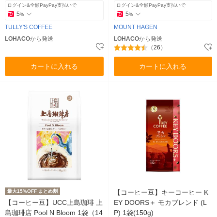
ログイン&全額PayPay支払いで
ログイン&全額PayPay支払いで
5
5
%
%
TULLY'S COFFEE
MOUNT HAGEN
LOHACO
から発送
LOHACO
から発送
（26）
カートに入れる
カートに入れる
最大15%OFF まとめ割
【コーヒー豆】キーコーヒー K
【コーヒー豆】UCC上島珈琲 上
EY DOORS＋ モカブレンド (L
島珈琲店 Pool N Bloom 1袋（14
P) 1袋(150g)