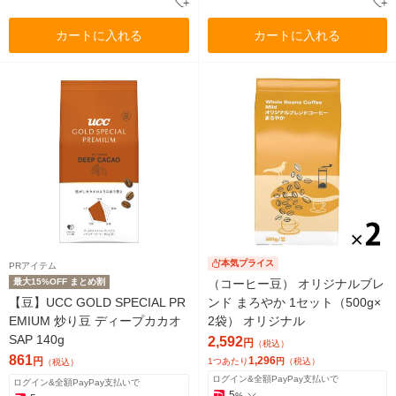
カートに入れる
カートに入れる
本気プライス
PRアイテム
最大15%OFF まとめ割
（コーヒー豆） オリジナルブレ
【豆】UCC GOLD SPECIAL PR
ンド まろやか 1セット（500g×
EMIUM 炒り豆 ディープカカオ
2袋） オリジナル
SAP 140g
2,592
円
（税込）
861
1,296
円
1つあたり
円
（税込）
（税込）
ログイン&全額PayPay支払いで
ログイン&全額PayPay支払いで
5
%