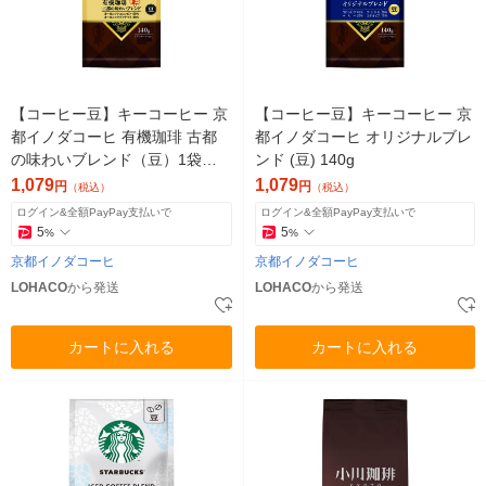
【コーヒー豆】キーコーヒー 京
【コーヒー豆】キーコーヒー 京
都イノダコーヒ 有機珈琲 古都
都イノダコーヒ オリジナルブレ
の味わいブレンド（豆）1袋（1
ンド (豆) 140g
40g）
1,079
1,079
円
円
（税込）
（税込）
ログイン&全額PayPay支払いで
ログイン&全額PayPay支払いで
5
5
%
%
京都イノダコーヒ
京都イノダコーヒ
LOHACO
から発送
LOHACO
から発送
カートに入れる
カートに入れる