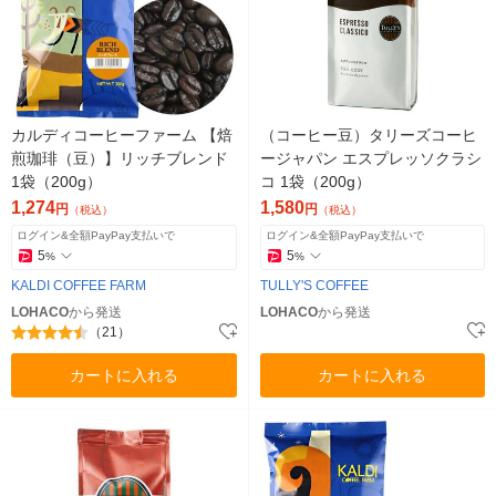
カルディコーヒーファーム 【焙
（コーヒー豆）タリーズコーヒ
煎珈琲（豆）】リッチブレンド
ージャパン エスプレッソクラシ
1袋（200g）
コ 1袋（200g）
1,274
1,580
円
円
（税込）
（税込）
ログイン&全額PayPay支払いで
ログイン&全額PayPay支払いで
5
5
%
%
KALDI COFFEE FARM
TULLY'S COFFEE
LOHACO
から発送
LOHACO
から発送
（21）
カートに入れる
カートに入れる