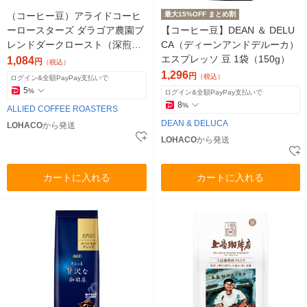
（コーヒー豆）アライドコーヒ
最大15%OFF まとめ割
ーロースターズ ダラゴア農園ブ
【コーヒー豆】DEAN ＆ DELU
レンドダークロースト（深煎
CA（ディーンアンドデルーカ）
り）1袋（200g） オリジナル
エスプレッソ 豆 1袋（150g）
1,084
円
（税込）
1,296
円
（税込）
ログイン&全額PayPay支払いで
5
%
ログイン&全額PayPay支払いで
8
%
ALLIED COFFEE ROASTERS
DEAN & DELUCA
LOHACO
から発送
LOHACO
から発送
カートに入れる
カートに入れる