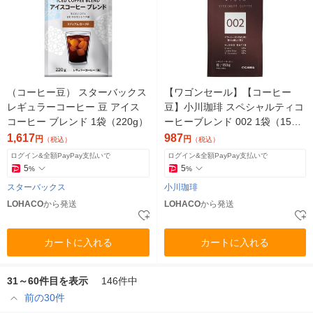
（コーヒー豆） スターバックス
【ワゴンセール】【コーヒー
レギュラーコーヒー 豆 アイス
豆】小川珈琲 スペシャルティコ
コーヒー ブレンド 1袋（220g）
ーヒーブレンド 002 1袋（150
g）
1,617
987
円
円
（税込）
（税込）
ログイン&全額PayPay支払いで
ログイン&全額PayPay支払いで
5
5
%
%
スターバックス
小川珈琲
LOHACO
から発送
LOHACO
から発送
カートに入れる
カートに入れる
31～60件目を表示
146件中
前の30件