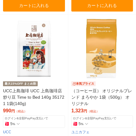
カートに入れる
カートに入れる
最大15%OFF まとめ割
本気プライス
UCC上島珈琲 UCC 上島珈琲店
（コーヒー豆） オリジナルブレ
炒り豆 Time to Bed 140g 35172
ンド まろやか 1袋（500g） オ
1 1袋(140g)
リジナル
990
1,323
円
円
（税込）
（税込）
ログイン&全額PayPay支払いで
ログイン&全額PayPay支払いで
5
5
%
%
UCC
ユニカフェ