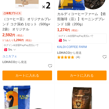
本気プライス
カルディコーヒーファーム 【焙
（コーヒー豆） オリジナルブレ
煎珈琲（豆）】モーニングブレ
ンド コク深め 1セット（500g×
ンド 1袋（200g）
2袋） オリジナル
1,274
円
（税込）
2,592
円
（税込）
ログイン&全額PayPay支払いで
1,296
5
1つあたり
円
（税込）
%
ログイン&全額PayPay支払いで
KALDI COFFEE FARM
5
%
LOHACO
から発送
ユニカフェ
（4）
LOHACO
から発送
カートに入れる
カートに入れる