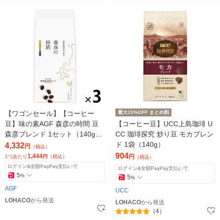
【ワゴンセール】【コーヒー
最大15%OFF まとめ割
豆】味の素AGF 森彦の時間 豆
【コーヒー豆】UCC上島珈琲 U
森彦ブレンド 1セット（140g×3
CC 珈琲探究 炒り豆 モカブレン
袋）
ド 1袋（140g）
4,332
円
（税込）
904
1,444
円
1つあたり
円
（税込）
（税込）
ログイン&全額PayPay支払いで
ログイン&全額PayPay支払いで
5
%
5
%
AGF
UCC
LOHACO
から発送
LOHACO
から発送
（4）