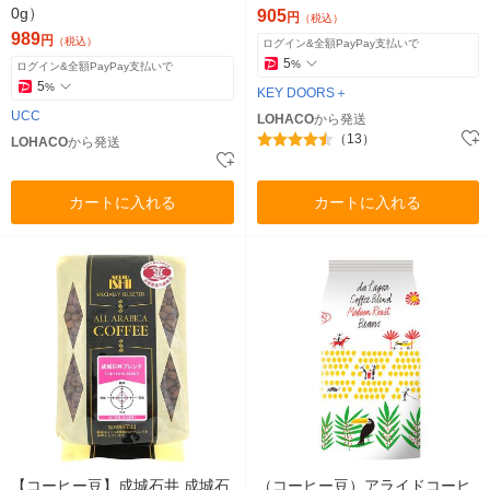
0g）
905
円
（税込）
989
円
（税込）
ログイン&全額PayPay支払いで
5
%
ログイン&全額PayPay支払いで
5
%
KEY DOORS＋
UCC
LOHACO
から発送
（13）
LOHACO
から発送
カートに入れる
カートに入れる
【コーヒー豆】成城石井 成城石
（コーヒー豆）アライドコーヒ