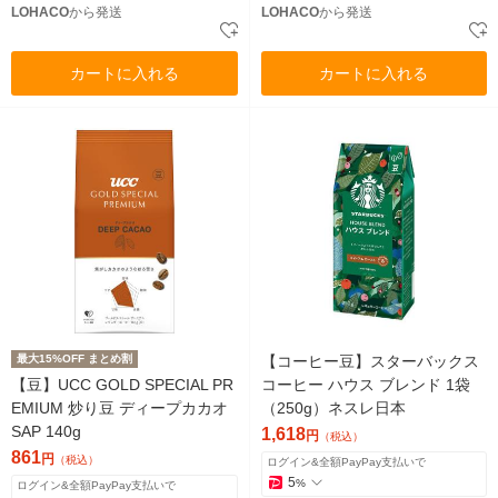
LOHACO
から発送
LOHACO
から発送
カートに入れる
カートに入れる
最大15%OFF まとめ割
【コーヒー豆】スターバックス
【豆】UCC GOLD SPECIAL PR
コーヒー ハウス ブレンド 1袋
EMIUM 炒り豆 ディープカカオ
（250g）ネスレ日本
SAP 140g
1,618
円
（税込）
861
円
（税込）
ログイン&全額PayPay支払いで
5
%
ログイン&全額PayPay支払いで