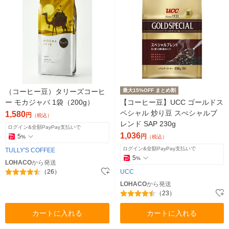
（コーヒー豆）タリーズコーヒ
最大15%OFF まとめ割
ー モカジャバ 1袋（200g）
【コーヒー豆】UCC ゴールドス
ペシャル 炒り豆 スぺシャルブ
1,580
円
（税込）
レンド SAP 230g
ログイン&全額PayPay支払いで
1,036
5
円
%
（税込）
ログイン&全額PayPay支払いで
TULLY'S COFFEE
5
%
LOHACO
から発送
（26）
UCC
LOHACO
から発送
（23）
カートに入れる
カートに入れる