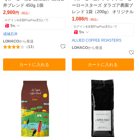
井ブレンド 450g 1個
ーロースターズ ダラゴア農園ブ
レンド 1袋（200g） オリジナル
2,900
円
（税込）
1,086
円
（税込）
ログイン&全額PayPay支払いで
5
%
ログイン&全額PayPay支払いで
5
%
成城石井
ALLIED COFFEE ROASTERS
LOHACO
から発送
（13）
LOHACO
から発送
カートに入れる
カートに入れる