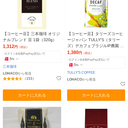
【コーヒー豆】三本珈琲 オリジ
【コーヒー豆】タリーズコーヒ
ナルブレンド 豆 1袋（320g）
ージャパン TULLY'S（タリー
ズ）デカフェブラジルIP農園 1
1,312
円
（税込）
袋（200g）
1,380
円
（税込）
ログイン&全額PayPay支払いで
5
%
ログイン&全額PayPay支払いで
5
%
三本珈琲
TULLY'S COFFEE
LOHACO
から発送
（153）
LOHACO
から発送
カートに入れる
カートに入れる