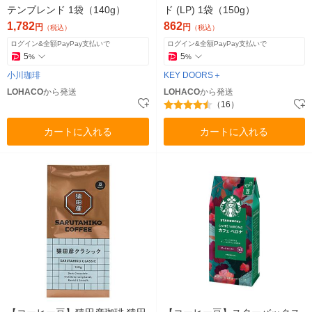
テンブレンド 1袋（140g）
ド (LP) 1袋（150g）
1,782
862
円
円
（税込）
（税込）
ログイン&全額PayPay支払いで
ログイン&全額PayPay支払いで
5
5
%
%
小川珈琲
KEY DOORS＋
LOHACO
から発送
LOHACO
から発送
（16）
カートに入れる
カートに入れる