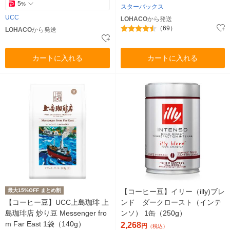
5
%
スターバックス
UCC
LOHACO
から発送
（69）
LOHACO
から発送
カートに入れる
カートに入れる
最大15%OFF まとめ割
【コーヒー豆】イリー（illy)ブレ
【コーヒー豆】UCC上島珈琲 上
ンド ダークロースト（インテ
島珈琲店 炒り豆 Messenger fro
ンソ） 1缶（250g）
m Far East 1袋（140g）
2,268
円
（税込）