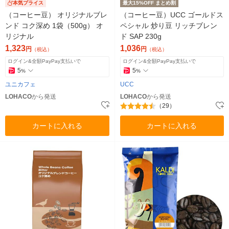
本気プライス
最大15%OFF まとめ割
（コーヒー豆） オリジナルブレ
（コーヒー豆）UCC ゴールドス
ンド コク深め 1袋（500g） オ
ペシャル 炒り豆 リッチブレン
リジナル
ド SAP 230g
1,323
1,036
円
円
（税込）
（税込）
ログイン&全額PayPay支払いで
ログイン&全額PayPay支払いで
5
5
%
%
ユニカフェ
UCC
LOHACO
から発送
LOHACO
から発送
（29）
カートに入れる
カートに入れる