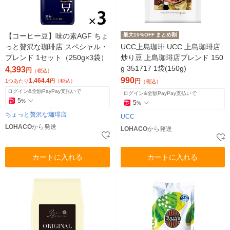
【コーヒー豆】味の素AGF ちょ
最大15%OFF まとめ割
っと贅沢な珈琲店 スペシャル・
UCC上島珈琲 UCC 上島珈琲店
ブレンド 1セット（250g×3袋）
炒り豆 上島珈琲店ブレンド 150
g 351717 1袋(150g)
4,393
円
（税込）
990
1,464.4
円
1つあたり
円
（税込）
（税込）
ログイン&全額PayPay支払いで
ログイン&全額PayPay支払いで
5
%
5
%
ちょっと贅沢な珈琲店
UCC
LOHACO
から発送
LOHACO
から発送
カートに入れる
カートに入れる