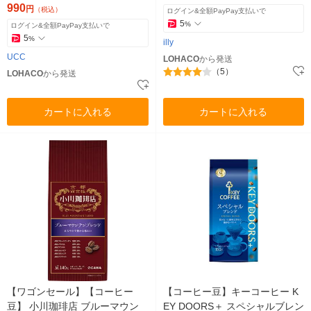
990
円
（税込）
ログイン&全額PayPay支払いで
5
%
ログイン&全額PayPay支払いで
5
%
illy
UCC
LOHACO
から発送
（5）
LOHACO
から発送
カートに入れる
カートに入れる
【ワゴンセール】【コーヒー
【コーヒー豆】キーコーヒー K
豆】 小川珈琲店 ブルーマウン
EY DOORS＋ スペシャルブレン