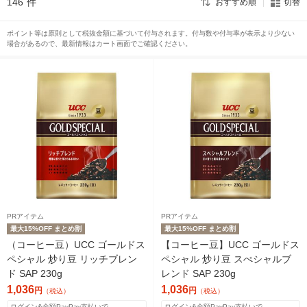
146
件
おすすめ順
切替
ポイント等は原則として税抜金額に基づいて付与されます。付与数や付与率が表示より少ない
場合があるので、最新情報はカート画面でご確認ください。
PRアイテム
PRアイテム
最大15%OFF まとめ割
最大15%OFF まとめ割
（コーヒー豆）UCC ゴールドス
【コーヒー豆】UCC ゴールドス
ペシャル 炒り豆 リッチブレン
ペシャル 炒り豆 スぺシャルブ
ド SAP 230g
レンド SAP 230g
1,036
1,036
円
円
（税込）
（税込）
ログイン&全額PayPay支払いで
ログイン&全額PayPay支払いで