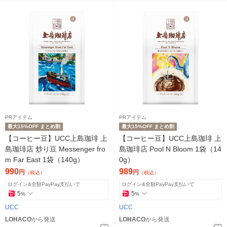
PRアイテム
PRアイテム
最大15%OFF まとめ割
最大15%OFF まとめ割
【コーヒー豆】UCC上島珈琲 上
【コーヒー豆】UCC上島珈琲 上
島珈琲店 炒り豆 Messenger fro
島珈琲店 Pool N Bloom 1袋（14
m Far East 1袋（140g）
0g）
990
989
円
円
（税込）
（税込）
ログイン&全額PayPay支払いで
ログイン&全額PayPay支払いで
5
5
%
%
UCC
UCC
LOHACO
から発送
LOHACO
から発送