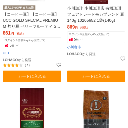
最大15%OFF まとめ割
小川珈琲 小川珈琲店 有機珈琲
【コーヒー豆】【コーヒー豆】
フェアトレードモカブレンド 豆
UCC GOLD SPECIAL PREMIU
140g 10205652 1袋(140g)
M 炒り豆 ベリーフルーティ SA
869
円
（税込）
P 140g
861
円
（税込）
ログイン&全額PayPay支払いで
5
%
ログイン&全額PayPay支払いで
5
%
小川珈琲
UCC
LOHACO
から発送
LOHACO
から発送
（7）
カートに入れる
カートに入れる