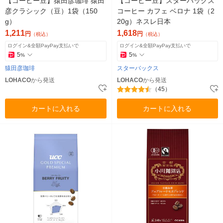
【コーヒー豆】猿田彦珈琲 猿田
【コーヒー豆】スターバックス
彦クラシック（豆）1袋（150
コーヒー カフェ ベロナ 1袋（2
g）
20g）ネスレ日本
1,211
1,618
円
円
（税込）
（税込）
ログイン&全額PayPay支払いで
ログイン&全額PayPay支払いで
5
5
%
%
猿田彦珈琲
スターバックス
LOHACO
から発送
LOHACO
から発送
（45）
カートに入れる
カートに入れる