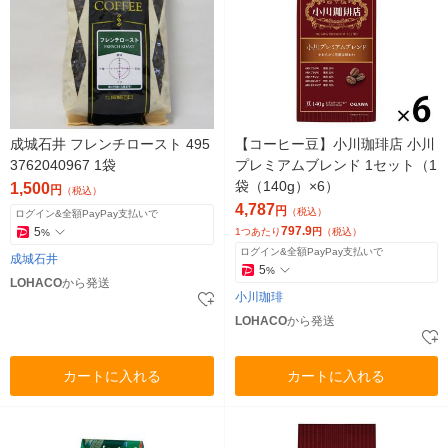
成城石井 フレンチロースト 495
【コーヒー豆】小川珈琲店 小川
3762040967 1袋
プレミアムブレンド 1セット（1
袋（140g）×6）
1,500
円
（税込）
4,787
円
（税込）
ログイン&全額PayPay支払いで
797.9
5
1つあたり
円
（税込）
%
ログイン&全額PayPay支払いで
成城石井
5
%
LOHACO
から発送
小川珈琲
LOHACO
から発送
カートに入れる
カートに入れる