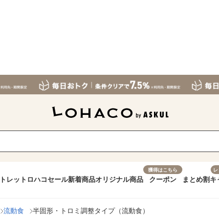
獲得はこちら
レ
トレット
ロハコセール
新着商品
オリジナル商品
クーポン
まとめ割
キ
流動食
半固形・トロミ調整タイプ（流動食）