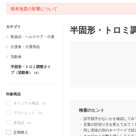
熊本地震の影響について
カテゴリ
半固形・トロミ
医薬品・ヘルスケア・介護
介護食・介護用品
流動食
半固形・トロミ調整タイ
プ（流動食）
（0）
対象商品
オリジナル商品
（0）
検索のヒント
アウトレット
（0）
誤字脱字がないかを確認してみ
直送品
（0）
言葉の区切り方を変えてみてくだ
同じ意味の別のキーワードで試
定期購入