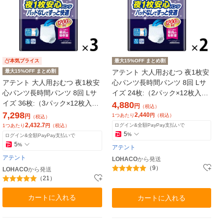
本気プライス
最大15%OFF まとめ割
最大15%OFF まとめ割
アテント 大人用おむつ 夜1枚安
アテント 大人用おむつ 夜1枚安
心パンツ長時間パンツ 8回 Lサ
心パンツ長時間パンツ 8回 Lサ
イズ 24枚:（2パック×12枚入）
イズ 36枚:（3パック×12枚入）
エリエール 大王製紙
4,880
円
（税込）
エリエール 大王製紙
7,298
2,440
1つあたり
円
（税込）
円
（税込）
2,432.7
ログイン&全額PayPay支払いで
1つあたり
円
（税込）
5
%
ログイン&全額PayPay支払いで
5
%
アテント
アテント
LOHACO
から発送
（9）
LOHACO
から発送
（21）
カートに入れる
カートに入れる