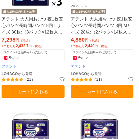
PRアイテム
最大15%OFF まとめ割
最大15%OFF まとめ割
アテント 大人用おむつ 夜1枚安
アテント 大人用おむつ 夜1枚安
心パンツ長時間パンツ 8回 Lサ
心パンツ長時間パンツ 8回 Mサ
イズ 36枚:（3パック×12枚入）
イズ 28枚:（2パック×14枚入）
エリエール 大王製紙
エリエール 大王製紙
7,298
4,880
円
円
（税込）
（税込）
2,432.7
2,440
1つあたり
円
（税込）
1つあたり
円
（税込）
ログイン&全額PayPay支払いで
ログイン&全額PayPay支払いで
5
5
%
%
アテント
アテント
LOHACO
から発送
LOHACO
から発送
（21）
（11）
カートに入れる
カートに入れる