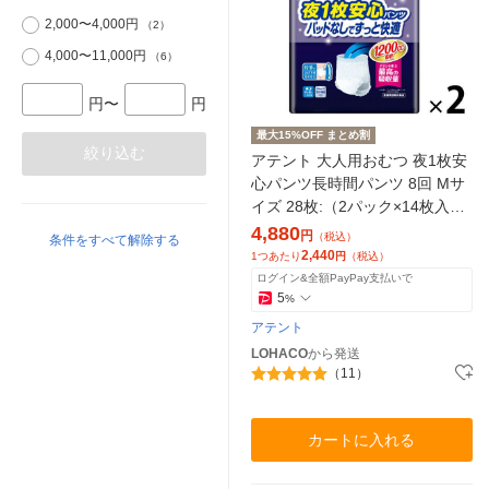
2,000〜4,000円
（2）
4,000〜11,000円
（6）
円〜
円
最大15%OFF まとめ割
絞り込む
アテント 大人用おむつ 夜1枚安
心パンツ長時間パンツ 8回 Mサ
イズ 28枚:（2パック×14枚入）
エリエール 大王製紙
4,880
円
（税込）
条件をすべて解除する
2,440
1つあたり
円
（税込）
ログイン&全額PayPay支払いで
5
%
アテント
LOHACO
から発送
（11）
カートに入れる