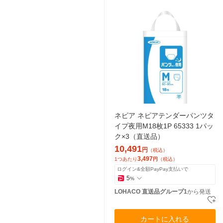
ネピア ネピアテンダーパンツタ
イプ夜用M18枚1P 65333 1パッ
ク×3（直送品）
10,491
円
（税込）
3,497
1つあたり
円
（税込）
ログイン&全額PayPay支払いで
5
%
LOHACO 直送品グループ1
から発送
カートに入れる