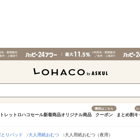
獲得はこちら
レ
トレット
ロハコセール
新着商品
オリジナル商品
クーポン
まとめ割
キ
尿とりパッド
大人用紙おむつ
大人用紙おむつ（夜用）