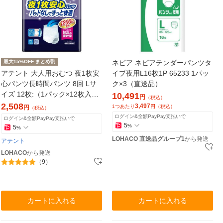
最大15%OFF まとめ割
ネピア ネピアテンダーパンツタ
アテント 大人用おむつ 夜1枚安
イプ夜用L16枚1P 65233 1パッ
心パンツ長時間パンツ 8回 Lサ
ク×3（直送品）
イズ 12枚:（1パック×12枚入）
10,491
円
（税込）
エリエール 大王製紙
2,508
3,497
1つあたり
円
（税込）
円
（税込）
ログイン&全額PayPay支払いで
ログイン&全額PayPay支払いで
5
%
5
%
LOHACO 直送品グループ1
から発送
アテント
LOHACO
から発送
（9）
カートに入れる
カートに入れる