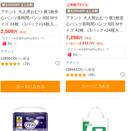
最大15%OFF まとめ割
本気プライス
アテント 大人用おむつ 夜1枚安
最大15%OFF まとめ割
心パンツ長時間パンツ 8回 Mサ
アテント 大人用おむつ 夜1枚安
イズ 14枚:（1パック×14枚入）
心パンツ長時間パンツ 8回 Mサ
エリエール 大王製紙
イズ 42枚:（3パック×14枚入）
2,508
円
（税込）
エリエール 大王製紙
7,298
円
ログイン&全額PayPay支払いで
（税込）
2,432.7
5
1つあたり
円
（税込）
%
ログイン&全額PayPay支払いで
アテント
5
%
LOHACO
から発送
アテント
（19）
LOHACO
から発送
（56）
カートに入れる
カートに入れる