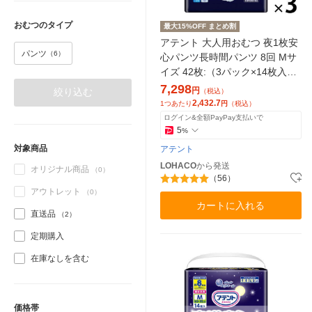
おむつのタイプ
最大15%OFF まとめ割
アテント 大人用おむつ 夜1枚安
パンツ
（6）
心パンツ長時間パンツ 8回 Mサ
イズ 42枚:（3パック×14枚入）
エリエール 大王製紙
7,298
円
絞り込む
（税込）
2,432.7
1つあたり
円
（税込）
ログイン&全額PayPay支払いで
5
%
対象商品
アテント
LOHACO
から発送
オリジナル商品
（0）
（56）
アウトレット
（0）
カートに入れる
直送品
（2）
定期購入
在庫なしを含む
価格帯