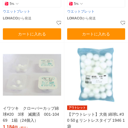
5
5
%
%
ウエットプレット
ウエットプレット
LOHACO
から発送
LOHACO
から発送
カートに入れる
カートに入れる
イワツキ クローバーカップ綿
アウトレット
球#20 3球 滅菌済 001-104
【アウトレット】大衛 綿球L #3
69 1箱（24個入）
0 50ｇリントレスタイプ 1946 1
袋
1,184
円
（税込）