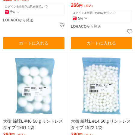
266
円
（税込）
ログイン&全額PayPay支払いで
5
%
ログイン&全額PayPay支払いで
5
%
LOHACO
から発送
LOHACO
から発送
カートに入れる
カートに入れる
大衛 綿球L #40 50ｇリントレス
大衛 綿球L #14 50ｇリントレス
タイプ 1961 1袋
タイプ 1922 1袋
380
380