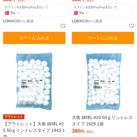
円
円
（税込）
（税込）
ログイン&全額PayPay支払いで
ログイン&全額PayPay支払いで
5
5
%
%
LOHACO
から発送
LOHACO
から発送
カートに入れる
カートに入れる
アウトレット
大衛 綿球L #20 50ｇリントレス
【アウトレット】大衛 綿球L #2
タイプ 1929 1袋
5 50ｇリントレスタイプ 1943 1
380
円
（税込）
袋