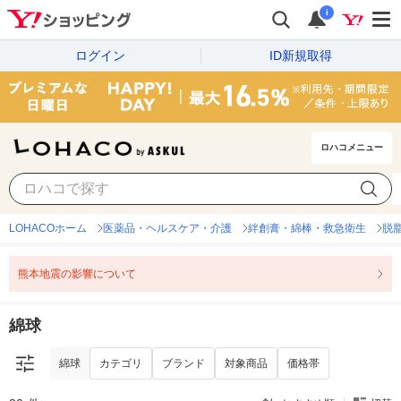
i
ログイン
ID新規取得
ロハコメニュー
綿球
カテゴリ
ブランド
対象商品
価格帯
LOHACOホーム
医薬品・ヘルスケア・介護
絆創膏・綿棒・救急衛生
脱
熊本地震の影響について
綿球
綿球
カテゴリ
ブランド
対象商品
価格帯