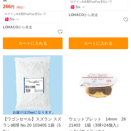
ログイン&全額PayPay支払いで
266
円
5
（税込）
%
ログイン&全額PayPay支払いで
LOHACO
から発送
5
%
LOHACO
から発送
カートに入れる
カートに入れる
【ワゴンセール】スズラン スズ
ウェットプレット 14mm 26
ラン綿球 No.20 103405 1袋（5
21403 1箱（3球×24個入）