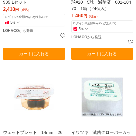
935 1セット
球#20 5球 滅菌済 001-104
70 1箱（24個入）
2,410
円
（税込）
1,460
円
（税込）
ログイン&全額PayPay支払いで
5
%
ログイン&全額PayPay支払いで
5
%
LOHACO
から発送
LOHACO
から発送
カートに入れる
カートに入れる
ウェットプレット 14mm 26
イワツキ 滅菌クローバーカッ