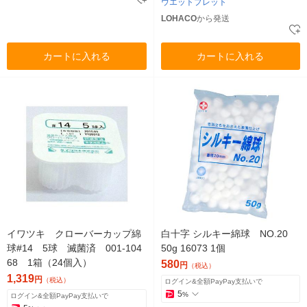
ウエットプレット
LOHACO
から発送
カートに入れる
カートに入れる
イワツキ クローバーカップ綿
白十字 シルキー綿球 NO.20
球#14 5球 滅菌済 001-104
50g 16073 1個
68 1箱（24個入）
580
円
（税込）
1,319
円
（税込）
ログイン&全額PayPay支払いで
5
%
ログイン&全額PayPay支払いで