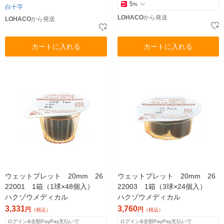
5
%
白十字
LOHACO
から発送
LOHACO
から発送
カートに入れる
カートに入れる
ウェットプレット 20mm 26
ウェットプレット 20mm 26
22001 1箱（1球×48個入）
22003 1箱（3球×24個入）
ハクゾウメディカル
ハクゾウメディカル
3,331
3,760
円
円
（税込）
（税込）
ログイン&全額PayPay支払いで
ログイン&全額PayPay支払いで