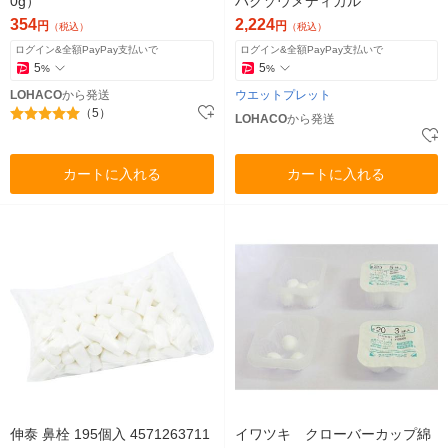
0g）
ハクゾウメディカル
354
2,224
円
円
（税込）
（税込）
ログイン&全額PayPay支払いで
ログイン&全額PayPay支払いで
5
5
%
%
LOHACO
から発送
ウエットプレット
（5）
LOHACO
から発送
カートに入れる
カートに入れる
伸泰 鼻栓 195個入 4571263711
イワツキ クローバーカップ綿