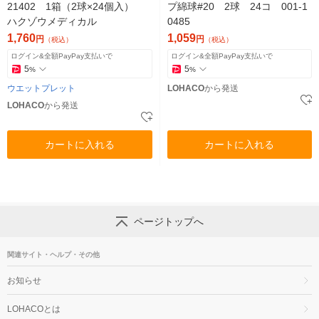
21402 1箱（2球×24個入）
プ綿球#20 2球 24コ 001-1
ハクゾウメディカル
0485
1,760
1,059
円
円
（税込）
（税込）
ログイン&全額PayPay支払いで
ログイン&全額PayPay支払いで
5
5
%
%
ウエットプレット
LOHACO
から発送
LOHACO
から発送
カートに入れる
カートに入れる
ページトップへ
関連サイト・ヘルプ・その他
お知らせ
LOHACOとは