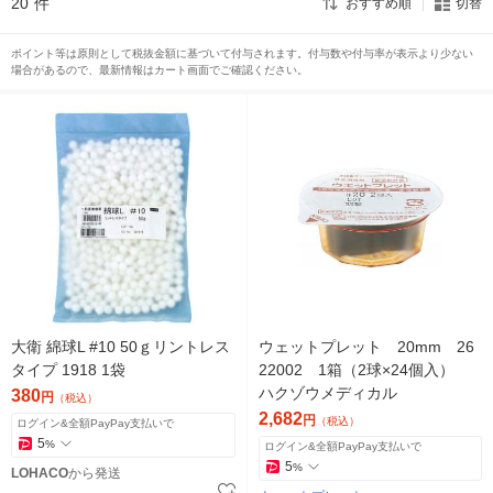
20
件
おすすめ順
切替
ポイント等は原則として税抜金額に基づいて付与されます。付与数や付与率が表示より少ない
場合があるので、最新情報はカート画面でご確認ください。
大衛 綿球L #10 50ｇリントレス
ウェットプレット 20mm 26
タイプ 1918 1袋
22002 1箱（2球×24個入）
ハクゾウメディカル
380
円
（税込）
2,682
円
（税込）
ログイン&全額PayPay支払いで
5
%
ログイン&全額PayPay支払いで
5
%
LOHACO
から発送