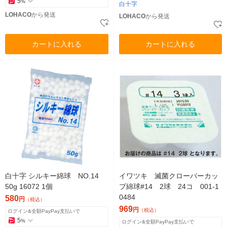
5
%
白十字
LOHACO
から発送
LOHACO
から発送
カートに入れる
カートに入れる
白十字 シルキー綿球 NO.14
イワツキ 滅菌クローバーカッ
50g 16072 1個
プ綿球#14 2球 24コ 001-1
0484
580
円
（税込）
969
円
（税込）
ログイン&全額PayPay支払いで
5
%
ログイン&全額PayPay支払いで