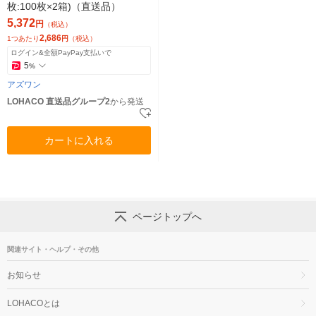
枚:100枚×2箱)（直送品）
5,372
円
（税込）
2,686
1つあたり
円
（税込）
ログイン&全額PayPay支払いで
5
%
アズワン
LOHACO 直送品グループ2
から発送
カートに入れる
ページトップへ
関連サイト・ヘルプ・その他
お知らせ
LOHACOとは