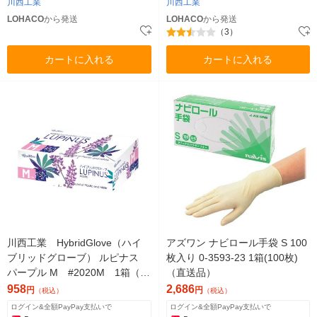
川西工業
川西工業
LOHACO
から発送
LOHACO
から発送
（3）
カートに入れる
カートに入れる
川西工業 HybridGlove（ハイ
アズワン ナビロール手袋 S 100
ブリッドグローブ） ルピナス
枚入り 0-3593-23 1箱(100枚)
パープル M #2020M 1箱（1
（直送品）
50枚入）（使い捨てグローブ）
958
2,686
円
円
（税込）
（税込）
ログイン&全額PayPay支払いで
ログイン&全額PayPay支払いで