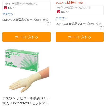
2,686
1つあたり
円
（税込）
ログイン&全額PayPay支払いで
5
ログイン&全額PayPay支払いで
%
5
%
アズワン
アズワン
LOHACO 直送品グループ2
から発送
LOHACO 直送品グループ2
から発送
カートに入れる
カートに入れる
アズワン ナビロール手袋 S 100
枚入り 0-3593-23 1セット(200