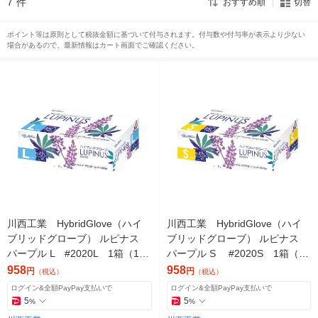
7
件
おすすめ順
切替
ポイント等は原則として税抜金額に基づいて付与されます。付与数や付与率が表示より少ない
場合があるので、最新情報はカート画面でご確認ください。
川西工業 HybridGlove（ハイ
川西工業 HybridGlove（ハイ
ブリッドグローブ） ルピナス
ブリッドグローブ） ルピナス
パープル L #2020L 1箱（150
パープル S #2020S 1箱（15
枚入）（使い捨てグローブ）
0枚入）（使い捨てグローブ）
958
958
円
円
（税込）
（税込）
ログイン&全額PayPay支払いで
ログイン&全額PayPay支払いで
5
5
%
%