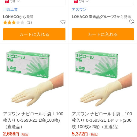
5
5
%
%
川西工業
アズワン
LOHACO
から発送
LOHACO 直送品グループ2
から発送
（3）
カートに入れる
カートに入れる
アズワン ナビロール手袋 L 100
アズワン ナビロール手袋 L 100
枚入り 0-3593-21 1箱(100枚)
枚入り 0-3593-21 1セット(200
（直送品）
枚:100枚×2箱)（直送品）
2,686
5,372
円
円
（税込）
（税込）