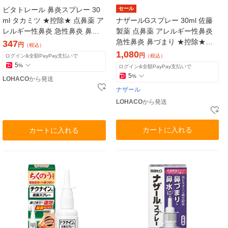
ビタトレール 鼻炎スプレー 30
セール
ml タカミツ ★控除★ 点鼻薬 ア
ナザールGスプレー 30ml 佐藤
レルギー性鼻炎 急性鼻炎 鼻み
製薬 点鼻薬 アレルギー性鼻炎
ず 鼻づまり【第2類医薬品】
急性鼻炎 鼻づまり ★控除★
347
円
（税込）
【第2類医薬品】
1,080
円
ログイン&全額PayPay支払いで
（税込）
5
%
ログイン&全額PayPay支払いで
5
%
LOHACO
から発送
ナザール
LOHACO
から発送
カートに入れる
カートに入れる