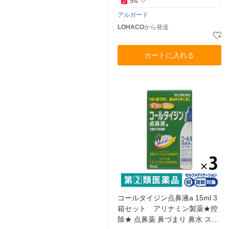
5
%
アルガード
LOHACO
から発送
カートに入れる
コールタイジン点鼻液a 15ml 3
箱セット アリナミン製薬★控
除★ 点鼻薬 鼻づまり 鼻水 ステ