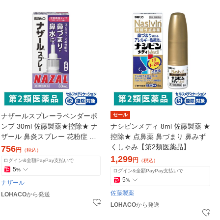
ナザールスプレーラベンダーポ
セール
ンプ 30ml 佐藤製薬★控除★ ナ
ナシビンメディ 8ml 佐藤製薬 ★
ザール 鼻炎スプレー 花粉症 鼻
控除★ 点鼻薬 鼻づまり 鼻みず
炎薬 点鼻薬 アレルギー性鼻炎
くしゃみ【第2類医薬品】
756
円
（税込）
【第2類医薬品】
1,299
円
ログイン&全額PayPay支払いで
（税込）
5
%
ログイン&全額PayPay支払いで
5
%
ナザール
佐藤製薬
LOHACO
から発送
LOHACO
から発送