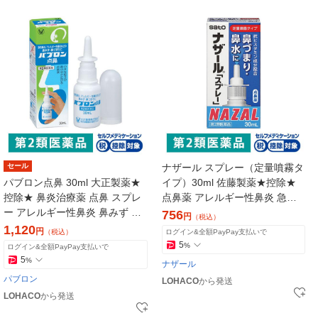
セール
ナザール スプレー（定量噴霧タ
パブロン点鼻 30ml 大正製薬★
イプ）30ml 佐藤製薬★控除★
控除★ 鼻炎治療薬 点鼻 スプレ
点鼻薬 アレルギー性鼻炎 急性
ー アレルギー性鼻炎 鼻みず 鼻
鼻炎 鼻づまり【第2類医薬品】
756
円
（税込）
づまり 副鼻腔炎【第2類医薬
1,120
円
（税込）
ログイン&全額PayPay支払いで
品】
5
%
ログイン&全額PayPay支払いで
5
%
ナザール
パブロン
LOHACO
から発送
LOHACO
から発送