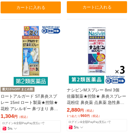
カートに入れる
カートに入れる
最大15%OFF まとめ割
ナシビンMスプレー 8ml 3個
ロートアルガード ST鼻炎スプ
佐藤製薬★控除★ 鼻炎スプレー
レー 15ml ロート製薬★控除★
花粉症 鼻炎薬 点鼻薬 急性鼻炎
花粉 アレルギー 鼻づまり 鼻み
アレルギー性鼻炎 副鼻腔炎【第
2,880
円
（税込）
ず くしゃみ 鼻炎【第2類医薬
2類医薬品】
1,304
960
1つあたり
円
（税込）
円
（税込）
品】
ログイン&全額PayPay支払いで
ログイン&全額PayPay支払いで
5
%
5
%