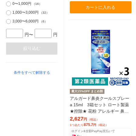
0〜1,000円
（16）
カートに入れる
1,000〜3,000円
（32）
3,000〜6,000円
（6）
円〜
円
絞り込む
条件をすべて解除する
最大15%OFF まとめ割
アルガード鼻炎クールスプレー
a 15ml 3箱セット ロート製薬
★控除★ 花粉 アレルギー 鼻づ
まり 鼻みず くしゃみ【第2類医
2,627
円
（税込）
薬品】
875.7
1つあたり
円
（税込）
ログイン&全額PayPay支払いで