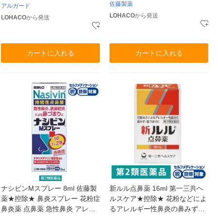
佐藤製薬
アルガード
LOHACO
から発送
LOHACO
から発送
カートに入れる
カートに入れる
ナシビンMスプレー 8ml 佐藤製
新ルル点鼻薬 16ml 第一三共ヘ
薬★控除★ 鼻炎スプレー 花粉症
ルスケア★控除★ 花粉などによ
鼻炎薬 点鼻薬 急性鼻炎 アレル
るアレルギー性鼻炎の鼻みず・