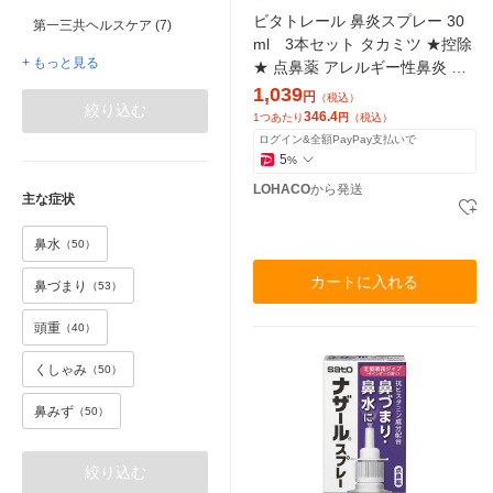
ビタトレール 鼻炎スプレー 30
第一三共ヘルスケア (7)
ml 3本セット タカミツ ★控除
+ もっと見る
★ 点鼻薬 アレルギー性鼻炎 急
性鼻炎 鼻みず 鼻づまり【第2類
1,039
円
（税込）
絞り込む
医薬品】
346.4
1つあたり
円
（税込）
ログイン&全額PayPay支払いで
5
%
LOHACO
から発送
主な症状
鼻水
（50）
カートに入れる
鼻づまり
（53）
頭重
（40）
くしゃみ
（50）
鼻みず
（50）
絞り込む