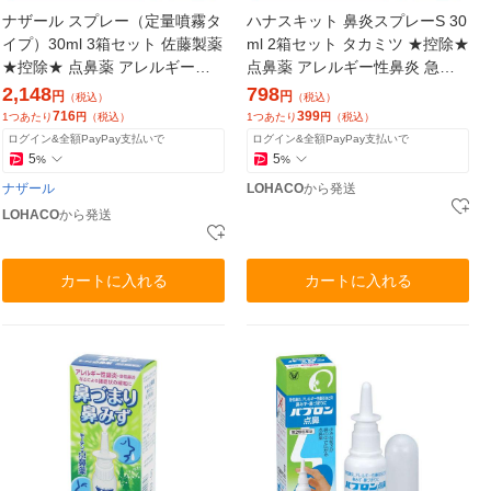
ナザール スプレー（定量噴霧タ
ハナスキット 鼻炎スプレーS 30
イプ）30ml 3箱セット 佐藤製薬
ml 2箱セット タカミツ ★控除★
★控除★ 点鼻薬 アレルギー性鼻
点鼻薬 アレルギー性鼻炎 急性
炎 急性鼻炎【第2類医薬品】
鼻炎【第2類医薬品】
2,148
798
円
円
（税込）
（税込）
716
399
1つあたり
円
（税込）
1つあたり
円
（税込）
ログイン&全額PayPay支払いで
ログイン&全額PayPay支払いで
5
5
%
%
ナザール
LOHACO
から発送
LOHACO
から発送
カートに入れる
カートに入れる