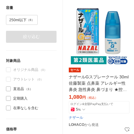
容量
250ml以下
（6）
絞り込む
対象商品
オリジナル商品
（0）
セール
ナザールGスプレークール 30ml
アウトレット
（0）
佐藤製薬 点鼻薬 アレルギー性
直送品
鼻炎 急性鼻炎 鼻づまり ★控除
（1）
★【第2類医薬品】
1,080
円
（税込）
定期購入
ログイン&全額PayPay支払いで
在庫なしを含む
5
%
ナザール
LOHACO
から発送
価格帯