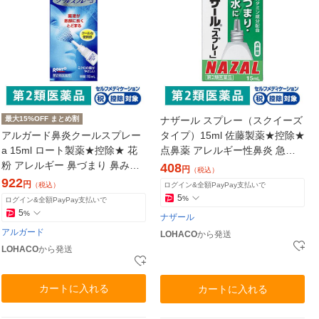
最大15%OFF まとめ割
ナザール スプレー（スクイーズ
アルガード鼻炎クールスプレー
タイプ）15ml 佐藤製薬★控除★
a 15ml ロート製薬★控除★ 花
点鼻薬 アレルギー性鼻炎 急性
粉 アレルギー 鼻づまり 鼻みず
鼻炎 副鼻腔炎【第2類医薬品】
408
円
（税込）
くしゃみ ハウスダスト【第2類
922
円
（税込）
ログイン&全額PayPay支払いで
医薬品】
5
%
ログイン&全額PayPay支払いで
5
%
ナザール
アルガード
LOHACO
から発送
LOHACO
から発送
カートに入れる
カートに入れる