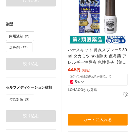
絞り込む
剤型
内用液剤
（2）
点鼻剤
（17）
ハナスキット 鼻炎スプレーS 30
ml タカミツ ★控除★ 点鼻薬 ア
レルギー性鼻炎 急性鼻炎【第2
絞り込む
類医薬品】
448
円
（税込）
ログイン&全額PayPay支払いで
5
%
セルフメディケーション税制
LOHACO
から発送
控除対象
（5）
絞り込む
カートに入れる