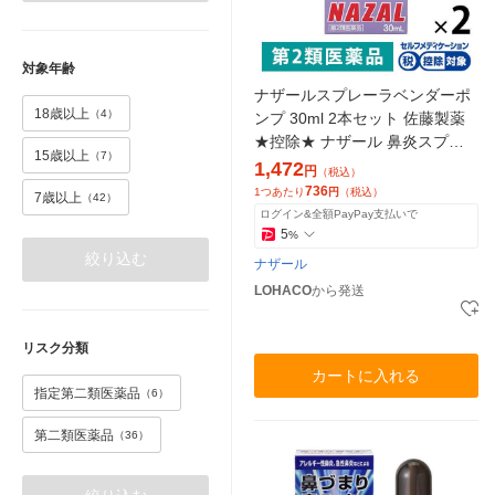
対象年齢
ナザールスプレーラベンダーポ
18歳以上
（4）
ンプ 30ml 2本セット 佐藤製薬
★控除★ ナザール 鼻炎スプレー
15歳以上
（7）
花粉症 鼻炎薬 点鼻薬【第2類医
1,472
円
（税込）
薬品】
736
1つあたり
円
（税込）
7歳以上
（42）
ログイン&全額PayPay支払いで
5
%
絞り込む
ナザール
LOHACO
から発送
リスク分類
カートに入れる
指定第二類医薬品
（6）
第二類医薬品
（36）