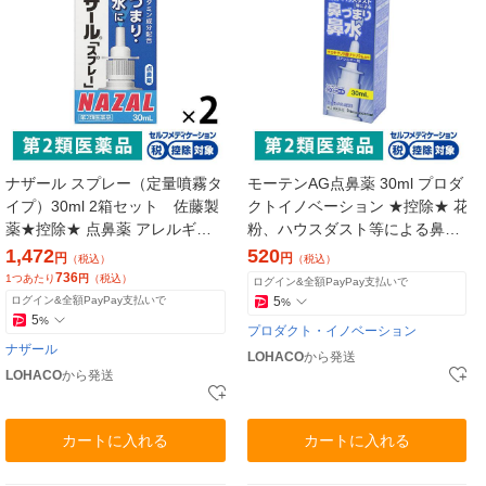
ナザール スプレー（定量噴霧タ
モーテンAG点鼻薬 30ml プロダ
イプ）30ml 2箱セット 佐藤製
クトイノベーション ★控除★ 花
薬★控除★ 点鼻薬 アレルギー性
粉、ハウスダスト等による鼻
鼻炎 急性鼻炎 鼻づまり【第2類
水、鼻づまり【第2類医薬品】
1,472
520
円
円
（税込）
（税込）
医薬品】
736
1つあたり
円
（税込）
ログイン&全額PayPay支払いで
ログイン&全額PayPay支払いで
5
%
5
%
プロダクト・イノベーション
ナザール
LOHACO
から発送
LOHACO
から発送
カートに入れる
カートに入れる