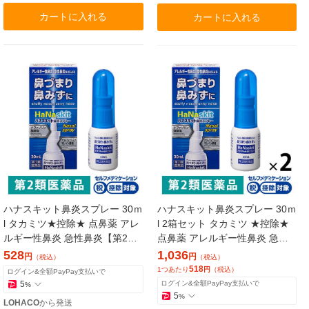
カートに入れる
カートに入れる
ハナスキット鼻炎スプレー 30ｍ
ハナスキット鼻炎スプレー 30ｍ
l タカミツ★控除★ 点鼻薬 アレ
l 2箱セット タカミツ ★控除★
ルギー性鼻炎 急性鼻炎【第2類
点鼻薬 アレルギー性鼻炎 急性
医薬品】
鼻炎【第2類医薬品】
528
1,036
円
円
（税込）
（税込）
518
1つあたり
円
（税込）
ログイン&全額PayPay支払いで
5
ログイン&全額PayPay支払いで
%
5
%
LOHACO
から発送