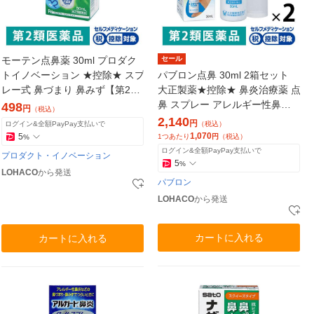
モーテン点鼻薬 30ml プロダク
セール
トイノベーション ★控除★ スプ
パブロン点鼻 30ml 2箱セット
レー式 鼻づまり 鼻みず【第2類
大正製薬★控除★ 鼻炎治療薬 点
医薬品】
鼻 スプレー アレルギー性鼻炎
498
円
（税込）
鼻みず 鼻づまり 副鼻腔炎【第2
2,140
円
ログイン&全額PayPay支払いで
（税込）
類医薬品】
1,070
5
1つあたり
円
（税込）
%
ログイン&全額PayPay支払いで
プロダクト・イノベーション
5
%
LOHACO
から発送
パブロン
LOHACO
から発送
カートに入れる
カートに入れる