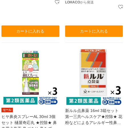
LOHACO
から発送
カートに入れる
カートに入れる
セール
新ルル点鼻薬 16ml 3箱セット
ヒヤ鼻炎スプレーAL 30ml 3個
第一三共ヘルスケア★控除★ 花
セット 樋屋奇応丸 ★控除★ 鼻
粉などによるアレルギー性鼻炎