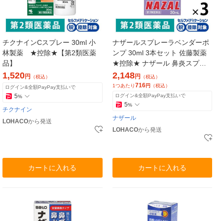
チクナインCスプレー 30ml 小
ナザールスプレーラベンダーポ
林製薬 ★控除★【第2類医薬
ンプ 30ml 3本セット 佐藤製薬
品】
★控除★ ナザール 鼻炎スプレー
花粉症 鼻炎薬 点鼻薬【第2類医
1,520
2,148
円
円
（税込）
（税込）
薬品】
716
1つあたり
円
（税込）
ログイン&全額PayPay支払いで
5
ログイン&全額PayPay支払いで
%
5
%
チクナイン
ナザール
LOHACO
から発送
LOHACO
から発送
カートに入れる
カートに入れる