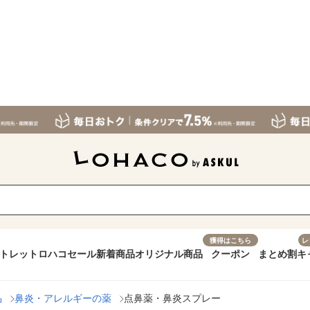
獲得はこちら
レ
トレット
ロハコセール
新着商品
オリジナル商品
クーポン
まとめ割
キ
品
鼻炎・アレルギーの薬
点鼻薬・鼻炎スプレー