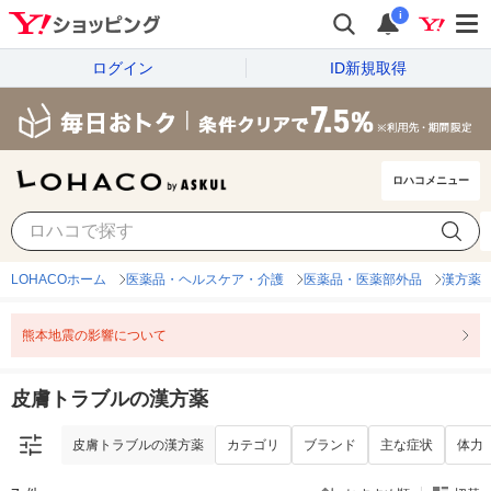
i
ログイン
ID新規取得
ロハコメニュー
皮膚トラブルの漢方薬
カテゴリ
ブランド
主な症状
体力
LOHACOホーム
医薬品・ヘルスケア・介護
医薬品・医薬部外品
漢方薬
熊本地震の影響について
皮膚トラブルの漢方薬
皮膚トラブルの漢方薬
カテゴリ
ブランド
主な症状
体力