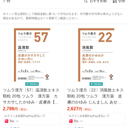
7
件
おすすめ順
切替
ポイント等は原則として税抜金額に基づいて付与されます。付与数や付与率が表示より少ない
場合があるので、最新情報はカート画面でご確認ください。
ツムラ漢方〔57〕温清飲エキス
ツムラ漢方〔22〕消風散エキス
顆粒 20包 ツムラ 漢方薬 カ
顆粒 20包 ツムラ 漢方薬 皮
サカサしたかゆみ・皮膚炎【第
膚のかゆみ じんましん あせも
2類医薬品】
【第2類医薬品】
2,786
2,627
円
円
（税込）
（税込）
ログイン&全額PayPay支払いで
ログイン&全額PayPay支払いで
5
5
%
%