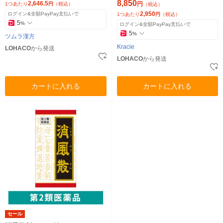
【第2類医薬品】
品】
8,850
2,646.5
円
1つあたり
円
（税込）
（税込）
2,950
ログイン&全額PayPay支払いで
1つあたり
円
（税込）
5
%
ログイン&全額PayPay支払いで
5
%
ツムラ漢方
Kracie
LOHACO
から発送
LOHACO
から発送
カートに入れる
カートに入れる
セール