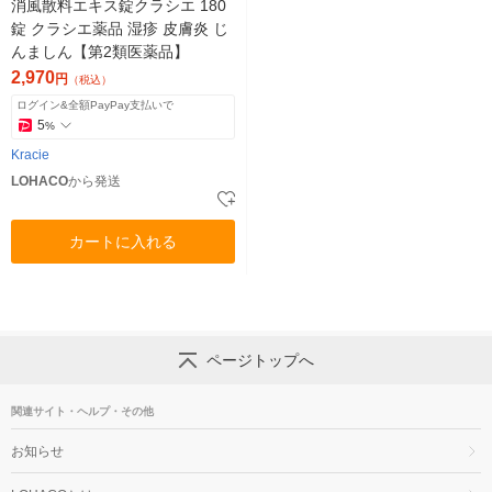
消風散料エキス錠クラシエ 180
錠 クラシエ薬品 湿疹 皮膚炎 じ
んましん【第2類医薬品】
2,970
円
（税込）
ログイン&全額PayPay支払いで
5
%
Kracie
LOHACO
から発送
カートに入れる
ページトップへ
関連サイト・ヘルプ・その他
お知らせ