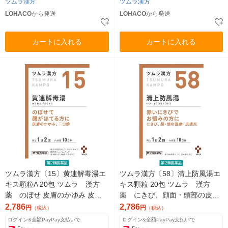
ツムラ漢方
ツムラ漢方
LOHACO
から発送
LOHACO
から発送
カートに入れる
カートに入れる
ツムラ漢方〔15〕黄連解毒湯エ
ツムラ漢方〔58〕清上防風湯エ
キス顆粒A 20包 ツムラ 漢方
キス顆粒 20包 ツムラ 漢方
薬 のぼせ 皮膚のかゆみ 皮膚
薬 にきび、顔面・頭部の皮膚
炎【第2類医薬品】
炎、あかはな（酒さ）【第2類
2,786
2,786
円
円
（税込）
（税込）
医薬品】
ログイン&全額PayPay支払いで
ログイン&全額PayPay支払いで