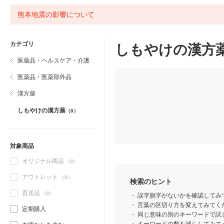
熊本地震の影響について
カテゴリ
しもやけの漢方
医薬品・ヘルスケア・介護
医薬品・医薬部外品
漢方薬
しもやけの漢方薬
（0）
対象商品
オリジナル商品
（0）
アウトレット
（0）
検索のヒント
直送品
（0）
誤字脱字がないかを確認してみ
言葉の区切り方を変えてみてくだ
定期購入
同じ意味の別のキーワードで試