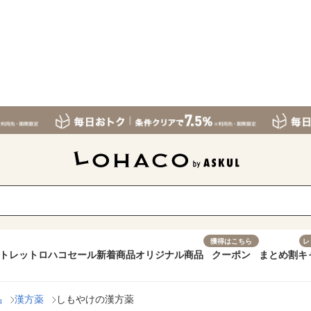
獲得はこちら
レ
トレット
ロハコセール
新着商品
オリジナル商品
クーポン
まとめ割
キ
品
漢方薬
しもやけの漢方薬