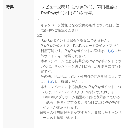
特典
・
レビュー投稿1件につき(※1)、50円相当の
PayPayポイント(※2)を付与。
※1
・
キャンペーン対象となる投稿の条件については、達
成条件をご確認ください。
※2
・
PayPayポイントは出金と譲渡はできません。
PayPay公式ストア、PayPayカード公式ストアでも
利用可能です。PayPayポイントの詳細は
こちら
（外
部サイト）をご確認ください。
・
本キャンペーンによる特典分のPayPayポイントにつ
いては、キャンペーン終了日から1か月以内に付与予
定です。
・
その他、PayPayポイント付与時の注意事項について
は
こちら
をご確認ください。
・
本キャンペーンによる特典分のPayPayポイントにつ
いては、PayPayアプリよりご確認いただけます。
※
PayPayアプリホーム画面の下部に表示されている
［残高］をタップすると、付与日ごとにPayPayポ
イントが表示されます。
※
該当の付与情報をタップすると、参加したキャンペ
ーン名を確認できます。