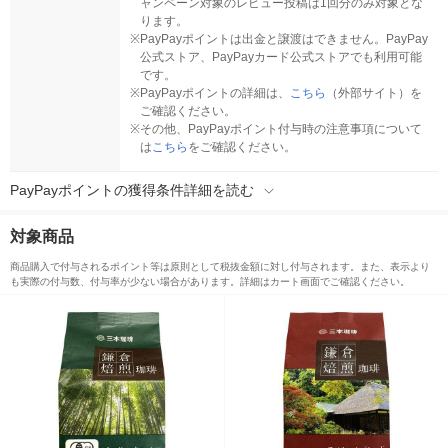
ャンペーン対象のレビュー投稿は1回分のみ対象とな
ります。
※
PayPayポイントは出金と譲渡はできません。PayPay
公式ストア、PayPayカード公式ストアでも利用可能
です。
※
PayPayポイントの詳細は、
こちら
（外部サイト）を
ご確認ください。
※
その他、PayPayポイント付与時の注意事項について
は
こちら
をご確認ください。
PayPayポイントの獲得条件詳細を読む
対象商品
商品購入で付与されるポイント等は原則として税抜金額に対し付与されます。また、表示より
も実際の付与数、付与率が少ない場合があります。詳細はカート画面でご確認ください。