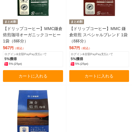
まとめ割
まとめ割
【ドリップコーヒー】MMC鎌倉
【ドリップコーヒー】MMC 鎌
焙煎珈琲オーガニックコーヒー
倉焙煎 スペシャルブレンド 1袋
1袋（8杯分）
（8杯分）
567
567
円
円
（税込）
（税込）
ログイン&全額PayPay支払いで
ログイン&全額PayPay支払いで
5%獲得
5%獲得
5%
(25pt)
5%
(25pt)
カートに入れる
カートに入れる