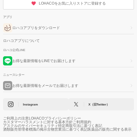
LOHACOをお気に入りストアに登録する
アプリ
ロハコアプリをダウンロード
ロハコアプリについて
ロハコ公式LINE
お得な最新情報をLINEでお届けします
ニュースレター
お得な最新情報をメールでお届けします
Instagram
X（旧Twitter）
ご利用上の注意
LOHACOプライバシーポリシー
カスタマーハラスメントに対する基本方針
ご利用規約
アスクルのサイバーセキュリティ
特定商取引法に基づく表記
酒類販売管理者標識の掲示
古物営業法に基づく表記
医薬品の販売に関する表示