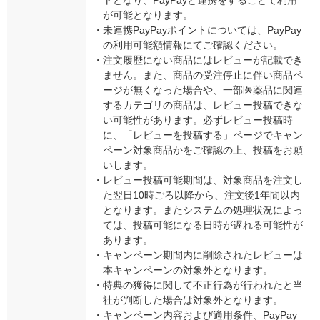
が可能となります。
・
未連携PayPayポイントについては、PayPay
の利用可能額情報にてご確認ください。
・
注文履歴にない商品にはレビューが記載でき
ません。また、商品の受注停止に伴い商品ペ
ージが無くなった場合や、一部医薬品に関連
するカテゴリの商品は、レビュー投稿できな
い可能性があります。必ずレビュー投稿時
に、「レビューを投稿する」ページでキャン
ペーン対象商品かをご確認の上、投稿をお願
いします。
・
レビュー投稿可能期間は、対象商品を注文し
た翌日10時ごろ以降から、注文後1年間以内
となります。またシステムの処理状況によっ
ては、投稿可能になる日時が遅れる可能性が
あります。
・
キャンペーン期間内に削除されたレビューは
本キャンペーンの対象外となります。
・
特典の獲得に関して不正行為が行われたと当
社が判断した場合は対象外となります。
・
キャンペーン内容および適用条件、PayPay