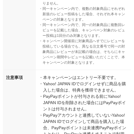
りません。
・
同一キャンペーン内で、複数の対象商品にそれぞれ
新規のレビュー投稿をした場合、それぞれ本キャン
ペーンの対象となります。
・
同一キャンペーン内で、同一の対象商品に複数回レ
ビューを記載した場合、キャンペーン対象のレビュ
ー投稿は1回分のみ対象となります。
・
キャンペーン開催前に対象商品へすでにレビューを
投稿している場合でも、異なる注文番号で同一の対
象商品にレビューが未記載の場合は、そちらにキャ
ンペーン期間中レビューを記載いただくことで、本
キャンペーンの対象となります。
注意事項
・
本キャンペーンはエントリー不要です。
・
Yahoo! JAPAN IDでログインせずに商品を購
入した場合は、特典を獲得できません。
・
PayPayポイントが付与される前にYahoo!
JAPAN IDを削除された場合にはPayPayポイ
ントは付与されません。
・
PayPayアカウントと連携していないYahoo!
JAPAN IDでログインして商品を購入した場
合、PayPayポイントは未連携PayPayポイン
トとなり、PayPayと連携をすることで利用