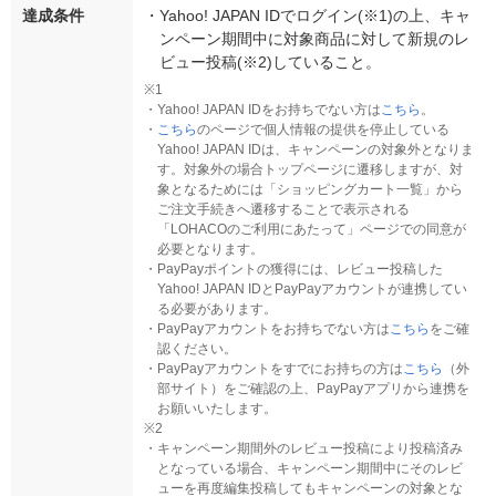
達成条件
・
Yahoo! JAPAN IDでログイン(※1)の上、キャ
ンペーン期間中に対象商品に対して新規のレ
ビュー投稿(※2)していること。
※1
・
Yahoo! JAPAN IDをお持ちでない方は
こちら
。
・
こちら
のページで個人情報の提供を停止している
Yahoo! JAPAN IDは、キャンペーンの対象外となりま
す。対象外の場合トップページに遷移しますが、対
象となるためには「ショッピングカート一覧」から
ご注文手続きへ遷移することで表示される
「LOHACOのご利用にあたって」ページでの同意が
必要となります。
・
PayPayポイントの獲得には、レビュー投稿した
Yahoo! JAPAN IDとPayPayアカウントが連携してい
る必要があります。
・
PayPayアカウントをお持ちでない方は
こちら
をご確
認ください。
・
PayPayアカウントをすでにお持ちの方は
こちら
（外
部サイト）をご確認の上、PayPayアプリから連携を
お願いいたします。
※2
・
キャンペーン期間外のレビュー投稿により投稿済み
となっている場合、キャンペーン期間中にそのレビ
ューを再度編集投稿してもキャンペーンの対象とな