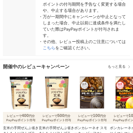
ポイントの付与期間を予告なく変更する場合
や、中止する場合があります。
・
万が一期間中にキャンペーンが中止となって
しまった場合、中止以前に達成条件を満たし
ていた際はPayPayポイントが付与されま
す。
・
その他、レビュー投稿上のご注意については
こちら
をご確認ください。
開催中のレビューキャンペーン
もっと見る
400
500
100
1
レビューで
円分
レビューで
円分
レビューで
円分
レビューで
PayPayポイント付与
PayPayポイント付与
PayPayポイント付与
PayPayポイ
玄米の手間ぜんぶ省き
玄米の手間ぜんぶ省き
ボンカレーネオ スモ
ボンカレーネオ