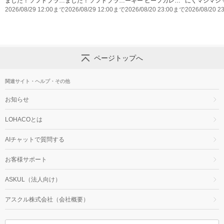
ました！ソフトブラン
ました！ソフトブラン
ーキー ビーフカレー
にくマシマシ 
玄米800gのレビュー
2026/08/29 12:00まで
玄米2㎏のレビューキ
2026/08/29 12:00まで
薫りとコク 辛口
2026/08/20 23:00まで
2026/08/20 
キャンペーン実施中！
ャンペーン実施中！
ページトップへ
関連サイト・ヘルプ・その他
お知らせ
LOHACOとは
AIチャットで質問する
お客様サポート
ASKUL（法人向け）
アスクル株式会社（会社概要）