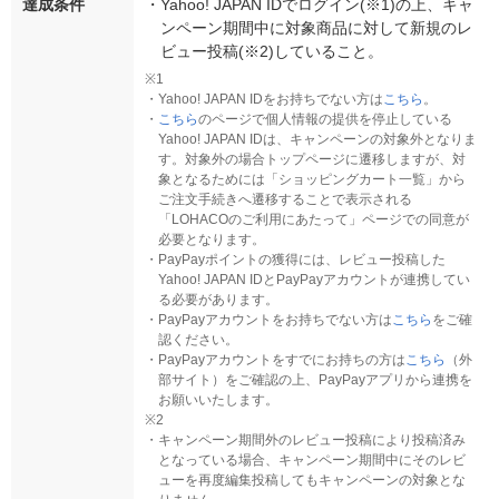
達成条件
・
Yahoo! JAPAN IDでログイン(※1)の上、キャ
ンペーン期間中に対象商品に対して新規のレ
ビュー投稿(※2)していること。
※1
・
Yahoo! JAPAN IDをお持ちでない方は
こちら
。
・
こちら
のページで個人情報の提供を停止している
Yahoo! JAPAN IDは、キャンペーンの対象外となりま
す。対象外の場合トップページに遷移しますが、対
象となるためには「ショッピングカート一覧」から
ご注文手続きへ遷移することで表示される
「LOHACOのご利用にあたって」ページでの同意が
必要となります。
・
PayPayポイントの獲得には、レビュー投稿した
Yahoo! JAPAN IDとPayPayアカウントが連携してい
る必要があります。
・
PayPayアカウントをお持ちでない方は
こちら
をご確
認ください。
・
PayPayアカウントをすでにお持ちの方は
こちら
（外
部サイト）をご確認の上、PayPayアプリから連携を
お願いいたします。
※2
・
キャンペーン期間外のレビュー投稿により投稿済み
となっている場合、キャンペーン期間中にそのレビ
ューを再度編集投稿してもキャンペーンの対象とな