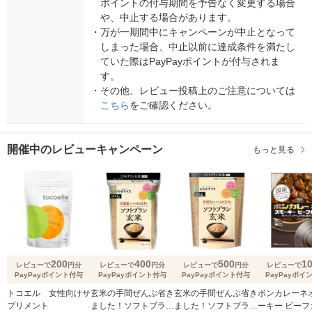
ポイントの付与期間を予告なく変更する場合
や、中止する場合があります。
・
万が一期間中にキャンペーンが中止となって
しまった場合、中止以前に達成条件を満たし
ていた際はPayPayポイントが付与されま
す。
・
その他、レビュー投稿上のご注意については
こちら
をご確認ください。
開催中のレビューキャンペーン
もっと見る
200
400
500
1
レビューで
円分
レビューで
円分
レビューで
円分
レビューで
PayPayポイント付与
PayPayポイント付与
PayPayポイント付与
PayPayポイ
トコエル 女性向けサ
玄米の手間ぜんぶ省き
玄米の手間ぜんぶ省き
ボンカレーネオ
プリメント
ました！ソフトブラン
ました！ソフトブラン
ーキー ビーフ