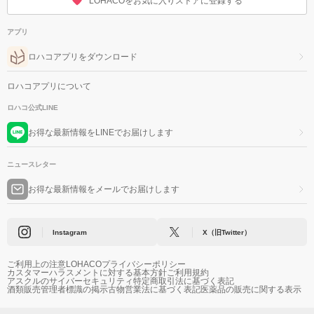
LOHACOをお気に入りストアに登録する
アプリ
ロハコアプリをダウンロード
ロハコアプリについて
ロハコ公式LINE
お得な最新情報をLINEでお届けします
ニュースレター
お得な最新情報をメールでお届けします
Instagram
X（旧Twitter）
ご利用上の注意
LOHACOプライバシーポリシー
カスタマーハラスメントに対する基本方針
ご利用規約
アスクルのサイバーセキュリティ
特定商取引法に基づく表記
酒類販売管理者標識の掲示
古物営業法に基づく表記
医薬品の販売に関する表示