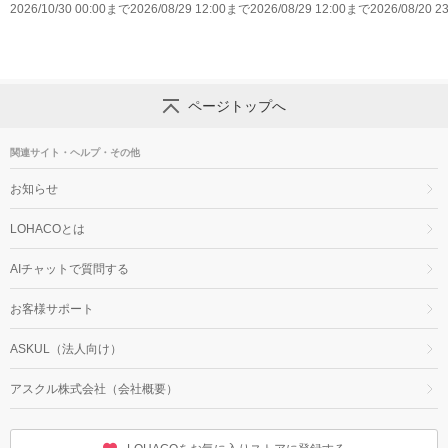
2026/10/30 00:00まで
玄米800gのレビュー
2026/08/29 12:00まで
玄米2㎏のレビューキ
2026/08/29 12:00まで
薫りとコク 辛
2026/08/20 
キャンペーン実施中！
ャンペーン実施中！
ページトップへ
関連サイト・ヘルプ・その他
お知らせ
LOHACOとは
AIチャットで質問する
お客様サポート
ASKUL（法人向け）
アスクル株式会社（会社概要）