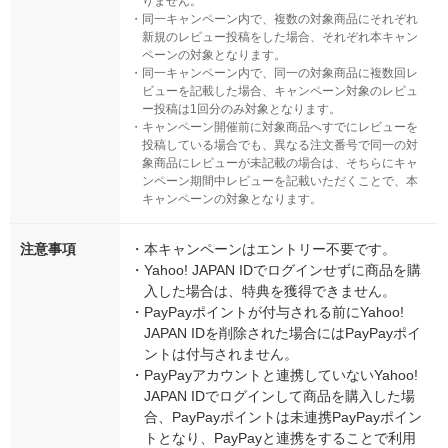
りません。
・
同一キャンペーン内で、複数の対象商品にそれぞれ
新規のレビュー投稿をした場合、それぞれ本キャン
ペーンの対象となります。
・
同一キャンペーン内で、同一の対象商品に複数回レ
ビューを記載した場合、キャンペーン対象のレビュ
ー投稿は1回分のみ対象となります。
・
キャンペーン開催前に対象商品へすでにレビューを
投稿している場合でも、異なる注文番号で同一の対
象商品にレビューが未記載の場合は、そちらにキャ
ンペーン期間中レビューを記載いただくことで、本
キャンペーンの対象となります。
注意事項
・
本キャンペーンはエントリー不要です。
・
Yahoo! JAPAN IDでログインせずに商品を購
入した場合は、特典を獲得できません。
・
PayPayポイントが付与される前にYahoo!
JAPAN IDを削除された場合にはPayPayポイ
ントは付与されません。
・
PayPayアカウントと連携していないYahoo!
JAPAN IDでログインして商品を購入した場
合、PayPayポイントは未連携PayPayポイン
トとなり、PayPayと連携をすることで利用