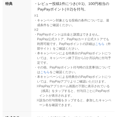
特典
・
レビュー投稿1件につき(※1)、100円相当の
PayPayポイント(※2)を付与。
※1
・
キャンペーン対象となる投稿の条件については、達
成条件をご確認ください。
※2
・
PayPayポイントは出金と譲渡はできません。
PayPay公式ストア、PayPayカード公式ストアでも
利用可能です。PayPayポイントの詳細は
こちら
（外
部サイト）をご確認ください。
・
本キャンペーンによる特典分のPayPayポイントにつ
いては、キャンペーン終了日から1か月以内に付与予
定です。
・
その他、PayPayポイント付与時の注意事項について
は
こちら
をご確認ください。
・
本キャンペーンによる特典分のPayPayポイントにつ
いては、PayPayアプリよりご確認いただけます。
※
PayPayアプリホーム画面の下部に表示されている
［残高］をタップすると、付与日ごとにPayPayポ
イントが表示されます。
※
該当の付与情報をタップすると、参加したキャンペ
ーン名を確認できます。