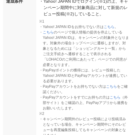
達成条件
・
Yahoo! JAPAN IDでログイン(※1)の上、キャ
ンペーン期間中に対象商品に対して新規のレ
ビュー投稿(※2)していること。
※1
・
Yahoo! JAPAN IDをお持ちでない方は
こちら
。
・
こちら
のページで個人情報の提供を停止している
Yahoo! JAPAN IDは、キャンペーンの対象外となりま
す。対象外の場合トップページに遷移しますが、対
象となるためには「ショッピングカート一覧」から
ご注文手続きへ遷移することで表示される
「LOHACOのご利用にあたって」ページでの同意が
必要となります。
・
PayPayポイントの獲得には、レビュー投稿した
Yahoo! JAPAN IDとPayPayアカウントが連携してい
る必要があります。
・
PayPayアカウントをお持ちでない方は
こちら
をご確
認ください。
・
PayPayアカウントをすでにお持ちの方は
こちら
（外
部サイト）をご確認の上、PayPayアプリから連携を
お願いいたします。
※2
・
キャンペーン期間外のレビュー投稿により投稿済み
となっている場合、キャンペーン期間中にそのレビ
ューを再度編集投稿してもキャンペーンの対象とな