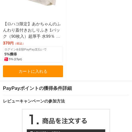
【ロハコ限定】あかちゃんのふ
んわり蓋付きおしりふき 1パッ
ク（90枚入）超厚手 水99％ ふ
た付き オリジナル ハヌル オリ
370
円
（税込）
ジナル
ログイン&全額PayPay支払いで
5%獲得
5%
(15pt)
カートに入れる
PayPayポイントの獲得条件詳細
レビューキャンペーンの参加方法