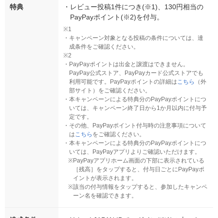
特典
・
レビュー投稿1件につき(※1)、130円相当の
PayPayポイント(※2)を付与。
※1
・
キャンペーン対象となる投稿の条件については、達
成条件をご確認ください。
※2
・
PayPayポイントは出金と譲渡はできません。
PayPay公式ストア、PayPayカード公式ストアでも
利用可能です。PayPayポイントの詳細は
こちら
（外
部サイト）をご確認ください。
・
本キャンペーンによる特典分のPayPayポイントにつ
いては、キャンペーン終了日から1か月以内に付与予
定です。
・
その他、PayPayポイント付与時の注意事項について
は
こちら
をご確認ください。
・
本キャンペーンによる特典分のPayPayポイントにつ
いては、PayPayアプリよりご確認いただけます。
※
PayPayアプリホーム画面の下部に表示されている
［残高］をタップすると、付与日ごとにPayPayポ
イントが表示されます。
※
該当の付与情報をタップすると、参加したキャンペ
ーン名を確認できます。