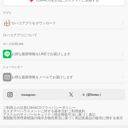
LOHACOをお気に入りストアに登録する
アプリ
ロハコアプリをダウンロード
ロハコアプリについて
ロハコ公式LINE
お得な最新情報をLINEでお届けします
ニュースレター
お得な最新情報をメールでお届けします
Instagram
X（旧Twitter）
ご利用上の注意
LOHACOプライバシーポリシー
カスタマーハラスメントに対する基本方針
ご利用規約
アスクルのサイバーセキュリティ
特定商取引法に基づく表記
酒類販売管理者標識の掲示
古物営業法に基づく表記
医薬品の販売に関する表示