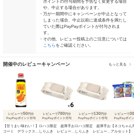
ポイントの付与期間を予告なく変更する場合
や、中止する場合があります。
・
万が一期間中にキャンペーンが中止となって
しまった場合、中止以前に達成条件を満たし
ていた際はPayPayポイントが付与されま
す。
・
その他、レビュー投稿上のご注意については
こちら
をご確認ください。
開催中のレビューキャンペーン
もっと見る
50
780
130
3
レビューで
円分
レビューで
円分
レビューで
円分
レビューで
PayPayポイント付与
PayPayポイント付与
PayPayポイント付与
PayPayポイ
【甘うまい味わい！】
ロハコ限定 超厚手お
ロハコ限定 超厚手お
【ネコちゃん
コーミ デラックスこ
しりふき レビューで
しりふき レビューで
アルセット】