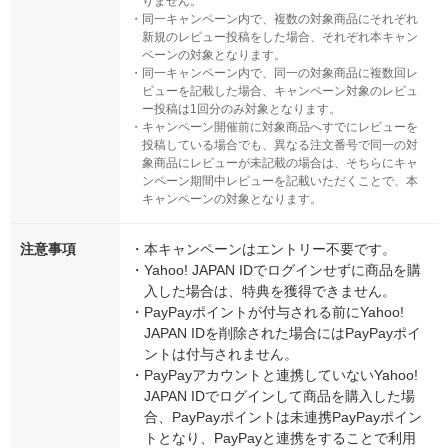
りません。
・
同一キャンペーン内で、複数の対象商品にそれぞれ
新規のレビュー投稿をした場合、それぞれ本キャン
ペーンの対象となります。
・
同一キャンペーン内で、同一の対象商品に複数回レ
ビューを記載した場合、キャンペーン対象のレビュ
ー投稿は1回分のみ対象となります。
・
キャンペーン開催前に対象商品へすでにレビューを
投稿している場合でも、異なる注文番号で同一の対
象商品にレビューが未記載の場合は、そちらにキャ
ンペーン期間中レビューを記載いただくことで、本
キャンペーンの対象となります。
注意事項
・
本キャンペーンはエントリー不要です。
・
Yahoo! JAPAN IDでログインせずに商品を購
入した場合は、特典を獲得できません。
・
PayPayポイントが付与される前にYahoo!
JAPAN IDを削除された場合にはPayPayポイ
ントは付与されません。
・
PayPayアカウントと連携していないYahoo!
JAPAN IDでログインして商品を購入した場
合、PayPayポイントは未連携PayPayポイン
トとなり、PayPayと連携をすることで利用