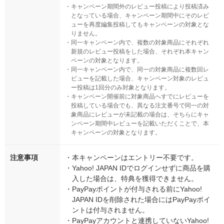
・
キャンペーン期間外のレビュー投稿により投稿済み
となっている場合、キャンペーン期間中にそのレビ
ューを再度編集投稿してもキャンペーンの対象とな
りません。
・
同一キャンペーン内で、複数の対象商品にそれぞれ
新規のレビュー投稿をした場合、それぞれ本キャン
ペーンの対象となります。
・
同一キャンペーン内で、同一の対象商品に複数回レ
ビューを記載した場合、キャンペーン対象のレビュ
ー投稿は1回分のみ対象となります。
・
キャンペーン開催前に対象商品へすでにレビューを
投稿している場合でも、異なる注文番号で同一の対
象商品にレビューが未記載の場合は、そちらにキャ
ンペーン期間中レビューを記載いただくことで、本
キャンペーンの対象となります。
注意事項
・
本キャンペーンはエントリー不要です。
・
Yahoo! JAPAN IDでログインせずに商品を購
入した場合は、特典を獲得できません。
・
PayPayポイントが付与される前にYahoo!
JAPAN IDを削除された場合にはPayPayポイ
ントは付与されません。
・
PayPayアカウントと連携していないYahoo!