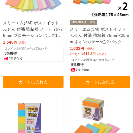
スリーエム(3M) ポストイット
10％OFFクーポン
ふせん 付箋 強粘着 ノート 76×7
スリーエム(3M) ポストイット
6mm プロモーションパック1 1
ふせん 付箋 強粘着 75mm×25m
箱（10冊入） 654SS-MC-HFPA
m ネオンカラー5色 2パック（5
1,540
円
（税込）
冊入×2） 500-5SSAN
1,033
円
ログイン&全額PayPay支払いで
（税込）
5%獲得
516.5
1つあたり
円
（税込）
5%
(70pt)
ログイン&全額PayPay支払いで
5%獲得
5%
(46pt)
カートに入れる
カートに入れる