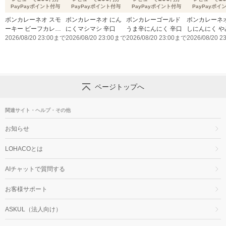
PayPayポイント付与
PayPayポイント付与
PayPayポイント付与
PayPayポイ
ボンカレーネオ スモ
ボンカレーネオ にん
ボンカレーゴールド
ボンカレーネオ
ーキー ビーフカレー
にくマシマシ 辛口
うま辛にんにく 辛口
しにんにく や
薫りとコク 辛口
2026/08/20 23:00まで
2026/08/20 23:00まで
2026/08/20 23:00まで
スパイシー 辛
2026/08/20 
ページトップへ
関連サイト・ヘルプ・その他
お知らせ
LOHACOとは
AIチャットで質問する
お客様サポート
ASKUL（法人向け）