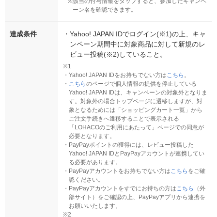
※
該当の付与情報をタップすると、参加したキャンペ
ーン名を確認できます。
達成条件
・
Yahoo! JAPAN IDでログイン(※1)の上、キャ
ンペーン期間中に対象商品に対して新規のレ
ビュー投稿(※2)していること。
※1
・
Yahoo! JAPAN IDをお持ちでない方は
こちら
。
・
こちら
のページで個人情報の提供を停止している
Yahoo! JAPAN IDは、キャンペーンの対象外となりま
す。対象外の場合トップページに遷移しますが、対
象となるためには「ショッピングカート一覧」から
ご注文手続きへ遷移することで表示される
「LOHACOのご利用にあたって」ページでの同意が
必要となります。
・
PayPayポイントの獲得には、レビュー投稿した
Yahoo! JAPAN IDとPayPayアカウントが連携してい
る必要があります。
・
PayPayアカウントをお持ちでない方は
こちら
をご確
認ください。
・
PayPayアカウントをすでにお持ちの方は
こちら
（外
部サイト）をご確認の上、PayPayアプリから連携を
お願いいたします。
※2