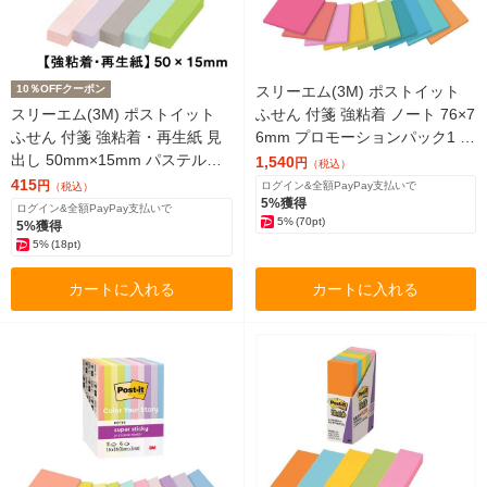
10％OFFクーポン
スリーエム(3M) ポストイット
スリーエム(3M) ポストイット
ふせん 付箋 強粘着 ノート 76×7
ふせん 付箋 強粘着・再生紙 見
6mm プロモーションパック1 1
出し 50mm×15mm パステルカ
箱（10冊入） 654SS-MC-HFBR
1,540
円
（税込）
ラー5色 5冊 700SS-AP2
415
円
ログイン&全額PayPay支払いで
（税込）
5%獲得
ログイン&全額PayPay支払いで
5%
(70pt)
5%獲得
5%
(18pt)
カートに入れる
カートに入れる