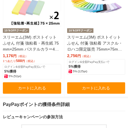
10％OFFクーポン
10％OFFクーポン
スリーエム(3M) ポストイット
スリーエム(3M) ポストイット
ふせん 付箋 強粘着・再生紙 75
ふせん 付箋 強粘着 アスクル・
mm×25mm パステルカラー4色
ロハコ限定販売 75mm×75mm
2パック（5冊入×2） 500-5SSA
マルチカラー全色パック 1箱（2
1,176
2,756
円
円
（税込）
（税込）
P
588
3冊入） 限定
1つあたり
円
（税込）
ログイン&全額PayPay支払いで
5%獲得
ログイン&全額PayPay支払いで
5%獲得
5%
(125pt)
5%
(52pt)
カートに入れる
カートに入れる
PayPayポイントの獲得条件詳細
レビューキャンペーンの参加方法