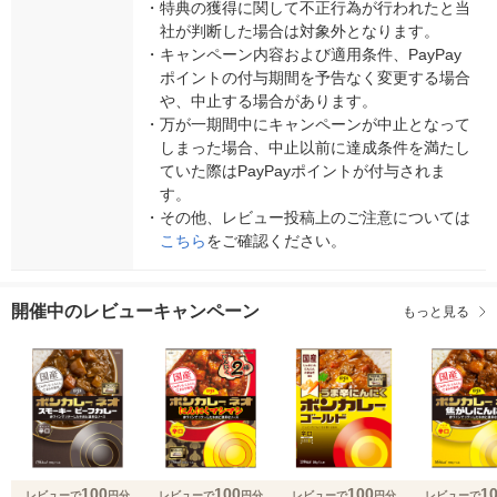
・
特典の獲得に関して不正行為が行われたと当
社が判断した場合は対象外となります。
・
キャンペーン内容および適用条件、PayPay
ポイントの付与期間を予告なく変更する場合
や、中止する場合があります。
・
万が一期間中にキャンペーンが中止となって
しまった場合、中止以前に達成条件を満たし
ていた際はPayPayポイントが付与されま
す。
・
その他、レビュー投稿上のご注意については
こちら
をご確認ください。
開催中のレビューキャンペーン
もっと見る
100
100
100
1
レビューで
円分
レビューで
円分
レビューで
円分
レビューで