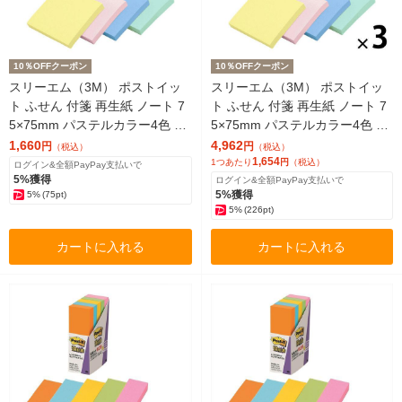
10％OFFクーポン
10％OFFクーポン
スリーエム（3M） ポストイッ
スリーエム（3M） ポストイッ
ト ふせん 付箋 再生紙 ノート 7
ト ふせん 付箋 再生紙 ノート 7
5×75mm パステルカラー4色 1
5×75mm パステルカラー4色 1
箱（5冊）
箱（5冊）×3
1,660
4,962
円
円
（税込）
（税込）
1,654
1つあたり
円
（税込）
ログイン&全額PayPay支払いで
5%獲得
ログイン&全額PayPay支払いで
5%獲得
5%
(75pt)
5%
(226pt)
カートに入れる
カートに入れる