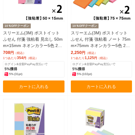
10％OFFクーポン
10％OFFクーポン
スリーエム(3M) ポストイット
スリーエム(3M) ポストイット
ふせん 付箋 強粘着 見出し 50m
ふせん 付箋 強粘着 ノート 75m
m×15mm ネオンカラー5色 2パ
m×75mm ネオンカラー5色 2パ
ック（5冊入×2） 700SS-NE
ック（5冊入×2） 654-5SSAN
708
2,250
円
円
（税込）
（税込）
354
1,125
1つあたり
円
（税込）
1つあたり
円
（税込）
ログイン&全額PayPay支払いで
ログイン&全額PayPay支払いで
5%獲得
5%獲得
5%
(31pt)
5%
(102pt)
カートに入れる
カートに入れる