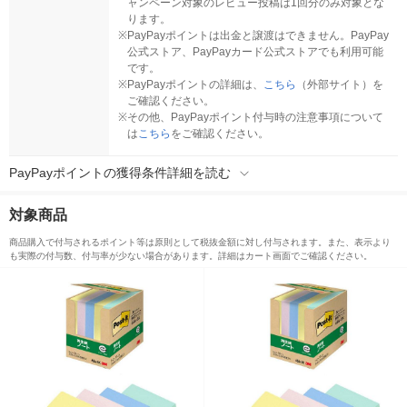
ャンペーン対象のレビュー投稿は1回分のみ対象とな
ります。
※
PayPayポイントは出金と譲渡はできません。PayPay
公式ストア、PayPayカード公式ストアでも利用可能
です。
※
PayPayポイントの詳細は、
こちら
（外部サイト）を
ご確認ください。
※
その他、PayPayポイント付与時の注意事項について
は
こちら
をご確認ください。
PayPayポイントの獲得条件詳細を読む
対象商品
商品購入で付与されるポイント等は原則として税抜金額に対し付与されます。また、表示より
も実際の付与数、付与率が少ない場合があります。詳細はカート画面でご確認ください。