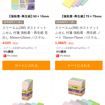
10％OFFクーポン
10％OFFクーポン
スリーエム(3M) ポストイット
スリーエム(3M) ポストイット
ふせん 付箋 強粘着・再生紙 見
ふせん 付箋 強粘着・再生紙 ノ
出し 50mm×15mm パステルカ
ート 75mm×75mm パステルカ
ラー4色 1パック（5冊入） 700
ラー4色 5冊 654-5SSAP
415
1,386
円
円
（税込）
（税込）
SS-K
ログイン&全額PayPay支払いで
ログイン&全額PayPay支払いで
5%獲得
5%獲得
5%
(18pt)
5%
(62pt)
カートに入れる
カートに入れる