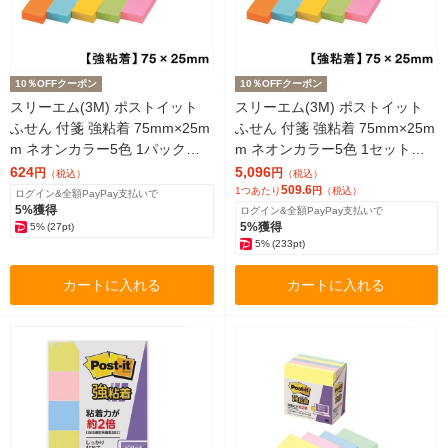
10％OFFクーポン
10％OFFクーポン
スリーエム(3M) ポストイット
スリーエム(3M) ポストイット
ふせん 付箋 強粘着 75mm×25m
ふせん 付箋 強粘着 75mm×25m
m ネオンカラー5色 1パック（5
m ネオンカラー5色 1セット（5
冊入） 500-5SSAN
冊入×10） 500-5SSAN
624
5,096
円
円
（税込）
（税込）
509.6
1つあたり
円
（税込）
ログイン&全額PayPay支払いで
5%獲得
ログイン&全額PayPay支払いで
5%獲得
5%
(27pt)
5%
(233pt)
カートに入れる
カートに入れる