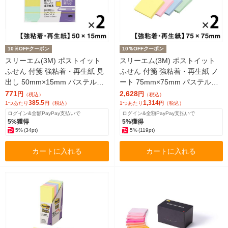
10％OFFクーポン
10％OFFクーポン
スリーエム(3M) ポストイット
スリーエム(3M) ポストイット
ふせん 付箋 強粘着・再生紙 見
ふせん 付箋 強粘着・再生紙 ノ
出し 50mm×15mm パステルカ
ート 75mm×75mm パステルカ
ラー4色 10冊 700SS-K
ラー4色 10冊 654-5SSAP
771
2,628
円
円
（税込）
（税込）
385.5
1,314
1つあたり
円
（税込）
1つあたり
円
（税込）
ログイン&全額PayPay支払いで
ログイン&全額PayPay支払いで
5%獲得
5%獲得
5%
(34pt)
5%
(119pt)
カートに入れる
カートに入れる