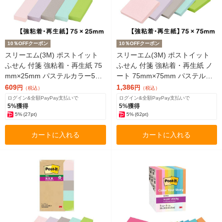
10％OFFクーポン
10％OFFクーポン
スリーエム(3M) ポストイット
スリーエム(3M) ポストイット
ふせん 付箋 強粘着・再生紙 75
ふせん 付箋 強粘着・再生紙 ノ
mm×25mm パステルカラー5色
ート 75mm×75mm パステルカ
1箱（5冊入） 500-5SSAP2
ラー5色 1箱（5冊入） 654-5SS
609
1,386
円
円
（税込）
（税込）
AP2
ログイン&全額PayPay支払いで
ログイン&全額PayPay支払いで
5%獲得
5%獲得
5%
(27pt)
5%
(62pt)
カートに入れる
カートに入れる