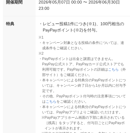
開催期間
2026年05月07日 00:00 〜 2026年06月30日
23:00
特典
・
レビュー投稿1件につき(※1)、100円相当の
PayPayポイント(※2)を付与。
※1
・
キャンペーン対象となる投稿の条件については、達
成条件をご確認ください。
※2
・
PayPayポイントは出金と譲渡はできません。
PayPay公式ストア、PayPayカード公式ストアでも
利用可能です。PayPayポイントの詳細は
こちら
（外
部サイト）をご確認ください。
・
本キャンペーンによる特典分のPayPayポイントにつ
いては、キャンペーン終了日から1か月以内に付与予
定です。
・
その他、PayPayポイント付与時の注意事項について
は
こちら
をご確認ください。
・
本キャンペーンによる特典分のPayPayポイントにつ
いては、PayPayアプリよりご確認いただけます。
※
PayPayアプリホーム画面の下部に表示されている
［残高］をタップすると、付与日ごとにPayPayポ
イントが表示されます。