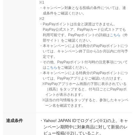
※1
・
キャンペーン対象となる投稿の条件については、達
成条件をご確認ください。
※2
・
PayPayポイントは出金と譲渡はできません。
PayPay公式ストア、PayPayカード公式ストアでも
利用可能です。PayPayポイントの詳細は
こちら
（外
部サイト）をご確認ください。
・
本キャンペーンによる特典分のPayPayポイントにつ
いては、キャンペーン終了日から1か月以内に付与予
定です。
・
その他、PayPayポイント付与時の注意事項について
は
こちら
をご確認ください。
・
本キャンペーンによる特典分のPayPayポイントにつ
いては、PayPayアプリよりご確認いただけます。
※
PayPayアプリホーム画面の下部に表示されている
［残高］をタップすると、付与日ごとにPayPayポ
イントが表示されます。
※
該当の付与情報をタップすると、参加したキャンペ
ーン名を確認できます。
達成条件
・
Yahoo! JAPAN IDでログイン(※1)の上、キャ
ンペーン期間中に対象商品に対して新規のレ
ビュー投稿(※2)していること。