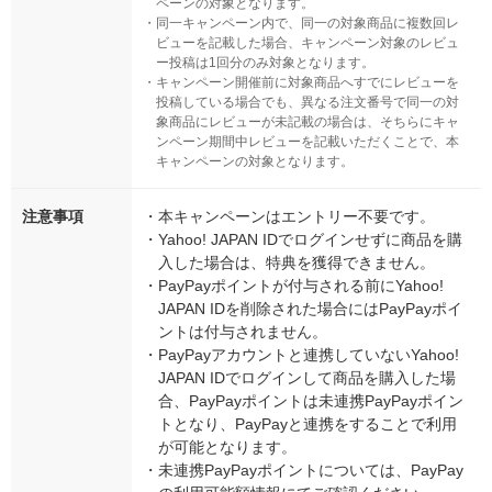
ペーンの対象となります。
・
同一キャンペーン内で、同一の対象商品に複数回レ
ビューを記載した場合、キャンペーン対象のレビュ
ー投稿は1回分のみ対象となります。
・
キャンペーン開催前に対象商品へすでにレビューを
投稿している場合でも、異なる注文番号で同一の対
象商品にレビューが未記載の場合は、そちらにキャ
ンペーン期間中レビューを記載いただくことで、本
キャンペーンの対象となります。
注意事項
・
本キャンペーンはエントリー不要です。
・
Yahoo! JAPAN IDでログインせずに商品を購
入した場合は、特典を獲得できません。
・
PayPayポイントが付与される前にYahoo!
JAPAN IDを削除された場合にはPayPayポイ
ントは付与されません。
・
PayPayアカウントと連携していないYahoo!
JAPAN IDでログインして商品を購入した場
合、PayPayポイントは未連携PayPayポイン
トとなり、PayPayと連携をすることで利用
が可能となります。
・
未連携PayPayポイントについては、PayPay