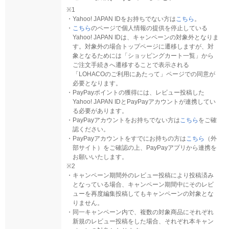
※1
・
Yahoo! JAPAN IDをお持ちでない方は
こちら
。
・
こちら
のページで個人情報の提供を停止している
Yahoo! JAPAN IDは、キャンペーンの対象外となりま
す。対象外の場合トップページに遷移しますが、対
象となるためには「ショッピングカート一覧」から
ご注文手続きへ遷移することで表示される
「LOHACOのご利用にあたって」ページでの同意が
必要となります。
・
PayPayポイントの獲得には、レビュー投稿した
Yahoo! JAPAN IDとPayPayアカウントが連携してい
る必要があります。
・
PayPayアカウントをお持ちでない方は
こちら
をご確
認ください。
・
PayPayアカウントをすでにお持ちの方は
こちら
（外
部サイト）をご確認の上、PayPayアプリから連携を
お願いいたします。
※2
・
キャンペーン期間外のレビュー投稿により投稿済み
となっている場合、キャンペーン期間中にそのレビ
ューを再度編集投稿してもキャンペーンの対象とな
りません。
・
同一キャンペーン内で、複数の対象商品にそれぞれ
新規のレビュー投稿をした場合、それぞれ本キャン