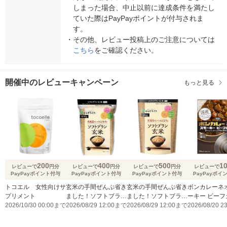
しまった場合、中止以前に達成条件を満たし
ていた際はPayPayポイントが付与されま
す。
・
その他、レビュー投稿上のご注意については
こちら
をご確認ください。
開催中のレビューキャンペーン
もっと見る
200
400
500
1
レビューで
円分
レビューで
円分
レビューで
円分
レビューで
PayPayポイント付与
PayPayポイント付与
PayPayポイント付与
PayPayポイ
トコエル 女性向けサ
玄米の手間ぜんぶ省き
玄米の手間ぜんぶ省き
ボンカレーネオ
プリメント
ました！ソフトブラン
ました！ソフトブラン
ーキー ビーフ
2026/10/30 00:00まで
玄米800gのレビュー
2026/08/29 12:00まで
玄米2㎏のレビューキ
2026/08/29 12:00まで
薫りとコク 辛
2026/08/20 
キャンペーン実施中！
ャンペーン実施中！