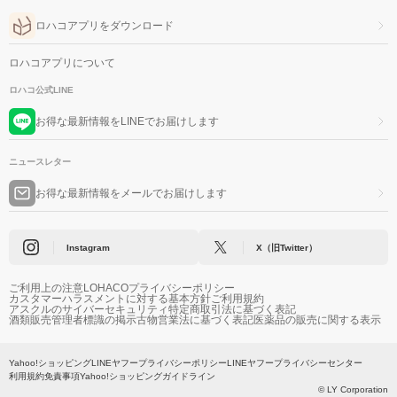
ロハコアプリをダウンロード
ロハコアプリについて
ロハコ公式LINE
お得な最新情報をLINEでお届けします
ニュースレター
お得な最新情報をメールでお届けします
Instagram
X（旧Twitter）
ご利用上の注意
LOHACOプライバシーポリシー
カスタマーハラスメントに対する基本方針
ご利用規約
アスクルのサイバーセキュリティ
特定商取引法に基づく表記
酒類販売管理者標識の掲示
古物営業法に基づく表記
医薬品の販売に関する表示
Yahoo!ショッピング
LINEヤフープライバシーポリシー
LINEヤフープライバシーセンター
利用規約
免責事項
Yahoo!ショッピングガイドライン
© LY Corporation