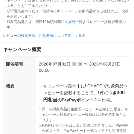
・
キャンペーン対象と表示されていても、商品レビューが投稿できない場合が
あることをご了承ください。
・
必ず購入後のレビュー投稿時にキャンペーン対象商品かをご確認の上、投稿
をお願いします。
・
対象商品購入後、翌日10時頃以降
注文履歴一覧
よりレビュー投稿が可能で
す。
レビューの投稿方法・注意事項について詳しく見る
キャンペーン概要
開催期間
2026年07月01日 00:00 〜 2026年08月27日
00:00
概要
・
キャンペーン期間中にLOHACOで対象商品へ
300
レビューを記載することで、
1件につき
円相当
のPayPayポイント
※を付与。
※
同一の対象商品に複数回レビューを記載した場合、キ
ャンペーン対象のレビュー投稿は1回分のみ対象とな
ります。
※
PayPayポイントは出金と譲渡はできません。PayPay
公式ストア、PayPayカード公式ストアでも利用可能