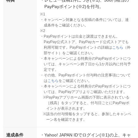
特典
・
レビュー投稿1件につき(※1)、500円相当の
PayPayポイント(※2)を付与。
※1
・
キャンペーン対象となる投稿の条件については、達
成条件をご確認ください。
※2
・
PayPayポイントは出金と譲渡はできません。
PayPay公式ストア、PayPayカード公式ストアでも
利用可能です。PayPayポイントの詳細は
こちら
（外
部サイト）をご確認ください。
・
本キャンペーンによる特典分のPayPayポイントにつ
いては、キャンペーン終了日から1か月以内に付与予
定です。
・
その他、PayPayポイント付与時の注意事項について
は
こちら
をご確認ください。
・
本キャンペーンによる特典分のPayPayポイントにつ
いては、PayPayアプリよりご確認いただけます。
※
PayPayアプリホーム画面の下部に表示されている
［残高］をタップすると、付与日ごとにPayPayポ
イントが表示されます。
※
該当の付与情報をタップすると、参加したキャンペ
ーン名を確認できます。
達成条件
・
Yahoo! JAPAN IDでログイン(※1)の上、キャ