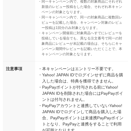
・
同一キャンペーン内で、複数の対象商品にそれぞれ
新規のレビュー投稿をした場合、それぞれ本キャン
ペーンの対象となります。
・
同一キャンペーン内で、同一の対象商品に複数回レ
ビューを記載した場合、キャンペーン対象のレビュ
ー投稿は1回分のみ対象となります。
・
キャンペーン開催前に対象商品へすでにレビューを
投稿している場合でも、異なる注文番号で同一の対
象商品にレビューが未記載の場合は、そちらにキャ
ンペーン期間中レビューを記載いただくことで、本
キャンペーンの対象となります。
注意事項
・
本キャンペーンはエントリー不要です。
・
Yahoo! JAPAN IDでログインせずに商品を購
入した場合は、特典を獲得できません。
・
PayPayポイントが付与される前にYahoo!
JAPAN IDを削除された場合にはPayPayポイ
ントは付与されません。
・
PayPayアカウントと連携していないYahoo!
JAPAN IDでログインして商品を購入した場
合、PayPayポイントは未連携PayPayポイン
トとなり、PayPayと連携をすることで利用
が可能となります。