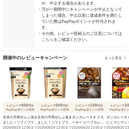
や、中止する場合があります。
・
万が一期間中にキャンペーンが中止となって
しまった場合、中止以前に達成条件を満たし
ていた際はPayPayポイントが付与されま
す。
・
その他、レビュー投稿上のご注意については
こちら
をご確認ください。
開催中のレビューキャンペーン
もっと見る
400
500
100
1
レビューで
円分
レビューで
円分
レビューで
円分
レビューで
PayPayポイント付与
PayPayポイント付与
PayPayポイント付与
PayPayポイ
玄米の手間ぜんぶ省き
玄米の手間ぜんぶ省き
ボンカレーネオ スモ
ボンカレーネオ
ました！ソフトブラン
ました！ソフトブラン
ーキー ビーフカレー
にくマシマシ 
玄米800gのレビュー
2026/08/29 12:00まで
玄米2㎏のレビューキ
2026/08/29 12:00まで
薫りとコク 辛口
2026/08/20 23:00まで
2026/08/20 