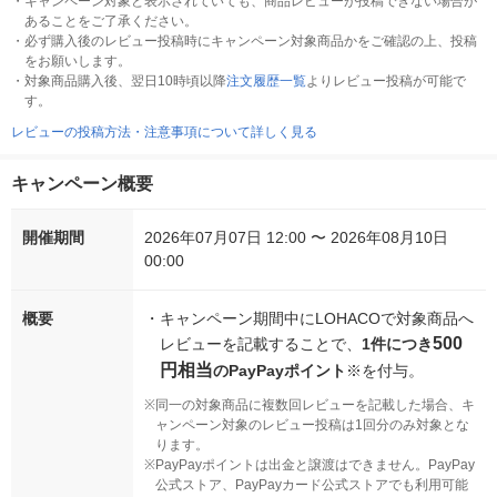
・
キャンペーン対象と表示されていても、商品レビューが投稿できない場合が
あることをご了承ください。
・
必ず購入後のレビュー投稿時にキャンペーン対象商品かをご確認の上、投稿
をお願いします。
・
対象商品購入後、翌日10時頃以降
注文履歴一覧
よりレビュー投稿が可能で
す。
レビューの投稿方法・注意事項について詳しく見る
キャンペーン概要
開催期間
2026年07月07日 12:00 〜 2026年08月10日
00:00
概要
・
キャンペーン期間中にLOHACOで対象商品へ
500
レビューを記載することで、
1件につき
円相当
のPayPayポイント
※を付与。
※
同一の対象商品に複数回レビューを記載した場合、キ
ャンペーン対象のレビュー投稿は1回分のみ対象とな
ります。
※
PayPayポイントは出金と譲渡はできません。PayPay
公式ストア、PayPayカード公式ストアでも利用可能