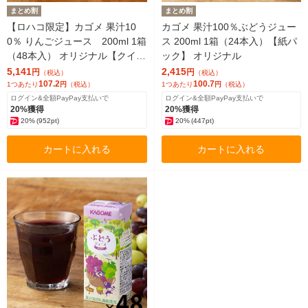
まとめ割
まとめ割
【ロハコ限定】カゴメ 果汁10
カゴメ 果汁100％ぶどうジュー
0％ りんごジュース 200ml 1箱
ス 200ml 1箱（24本入）【紙パ
（48本入） オリジナル【クイズ
ック】 オリジナル
付き】【紙パック】 オリジナル
5,141
2,415
円
円
（税込）
（税込）
107.2
100.7
1つあたり
円
（税込）
1つあたり
円
（税込）
ログイン&全額PayPay支払いで
ログイン&全額PayPay支払いで
20%獲得
20%獲得
20%
(952pt)
20%
(447pt)
カートに入れる
カートに入れる