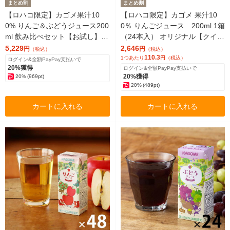
まとめ割
まとめ割
【ロハコ限定】カゴメ果汁10
【ロハコ限定】カゴメ 果汁10
0% りんご＆ぶどうジュース200
0％ りんごジュース 200ml 1箱
ml 飲み比べセット【お試し】
（24本入） オリジナル【クイズ
オリジナル
付き】【紙パック】 オリジナル
5,229
2,646
円
円
（税込）
（税込）
110.3
1つあたり
円
（税込）
ログイン&全額PayPay支払いで
20%獲得
ログイン&全額PayPay支払いで
20%獲得
20%
(969pt)
20%
(489pt)
カートに入れる
カートに入れる