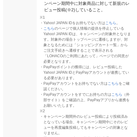
ンペーン期間中に対象商品に対して新規のレ
ビュー投稿(※2)していること。
※1
・
Yahoo! JAPAN IDをお持ちでない方は
こちら
。
・
こちら
のページで個人情報の提供を停止している
Yahoo! JAPAN IDは、キャンペーンの対象外となりま
す。対象外の場合トップページに遷移しますが、対
象となるためには「ショッピングカート一覧」から
ご注文手続きへ遷移することで表示される
「LOHACOのご利用にあたって」ページでの同意が
必要となります。
・
PayPayポイントの獲得には、レビュー投稿した
Yahoo! JAPAN IDとPayPayアカウントが連携してい
る必要があります。
・
PayPayアカウントをお持ちでない方は
こちら
をご確
認ください。
・
PayPayアカウントをすでにお持ちの方は
こちら
（外
部サイト）をご確認の上、PayPayアプリから連携を
お願いいたします。
※2
・
キャンペーン期間外のレビュー投稿により投稿済み
となっている場合、キャンペーン期間中にそのレビ
ューを再度編集投稿してもキャンペーンの対象とな
りません。