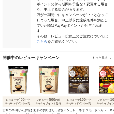
ポイントの付与期間を予告なく変更する場合
や、中止する場合があります。
・
万が一期間中にキャンペーンが中止となって
しまった場合、中止以前に達成条件を満たし
ていた際はPayPayポイントが付与されま
す。
・
その他、レビュー投稿上のご注意については
こちら
をご確認ください。
開催中のレビューキャンペーン
もっと見る
400
500
100
1
レビューで
円分
レビューで
円分
レビューで
円分
レビューで
PayPayポイント付与
PayPayポイント付与
PayPayポイント付与
PayPayポイ
玄米の手間ぜんぶ省き
玄米の手間ぜんぶ省き
ボンカレーネオ スモ
ボンカレーネオ