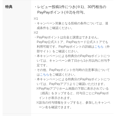
特典
・
レビュー投稿1件につき(※1)、30円相当の
PayPayポイント(※2)を付与。
※1
・
キャンペーン対象となる投稿の条件については、達
成条件をご確認ください。
※2
・
PayPayポイントは出金と譲渡はできません。
PayPay公式ストア、PayPayカード公式ストアでも
利用可能です。PayPayポイントの詳細は
こちら
（外
部サイト）をご確認ください。
・
本キャンペーンによる特典分のPayPayポイントにつ
いては、キャンペーン終了日から1か月以内に付与予
定です。
・
その他、PayPayポイント付与時の注意事項について
は
こちら
をご確認ください。
・
本キャンペーンによる特典分のPayPayポイントにつ
いては、PayPayアプリよりご確認いただけます。
※
PayPayアプリホーム画面の下部に表示されている
［残高］をタップすると、付与日ごとにPayPayポ
イントが表示されます。
※
該当の付与情報をタップすると、参加したキャンペ
ーン名を確認できます。