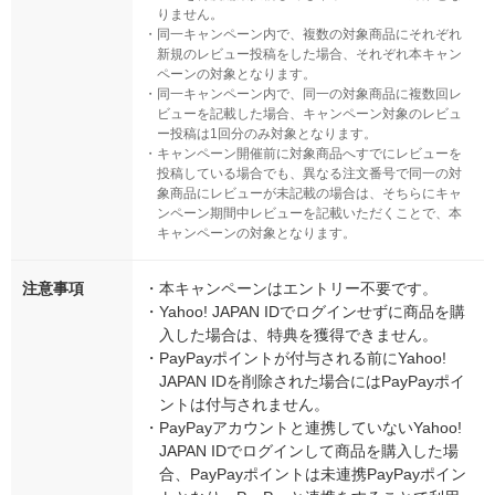
りません。
・
同一キャンペーン内で、複数の対象商品にそれぞれ
新規のレビュー投稿をした場合、それぞれ本キャン
ペーンの対象となります。
・
同一キャンペーン内で、同一の対象商品に複数回レ
ビューを記載した場合、キャンペーン対象のレビュ
ー投稿は1回分のみ対象となります。
・
キャンペーン開催前に対象商品へすでにレビューを
投稿している場合でも、異なる注文番号で同一の対
象商品にレビューが未記載の場合は、そちらにキャ
ンペーン期間中レビューを記載いただくことで、本
キャンペーンの対象となります。
注意事項
・
本キャンペーンはエントリー不要です。
・
Yahoo! JAPAN IDでログインせずに商品を購
入した場合は、特典を獲得できません。
・
PayPayポイントが付与される前にYahoo!
JAPAN IDを削除された場合にはPayPayポイ
ントは付与されません。
・
PayPayアカウントと連携していないYahoo!
JAPAN IDでログインして商品を購入した場
合、PayPayポイントは未連携PayPayポイン