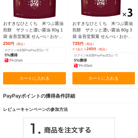
おすきなひとくち 米つぶ醤油
おすきなひとくち 米つぶ醤油
煎餅 ザクッと濃い醤油 80g 1
煎餅 ザクッと濃い醤油 80g 3
袋 金吾堂製菓 せんべい おかき
袋 金吾堂製菓 せんべい おかき
チャック付
チャック付
250
735
円
円
（税込）
（税込）
245
1つあたり
円
（税込）
ログイン&全額PayPay支払いで
5%獲得
ログイン&全額PayPay支払いで
5%獲得
5%
(11pt)
5%
(32pt)
カートに入れる
カートに入れる
PayPayポイントの獲得条件詳細
レビューキャンペーンの参加方法