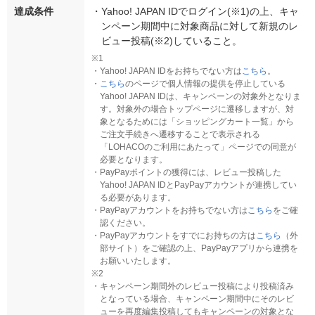
達成条件
・
Yahoo! JAPAN IDでログイン(※1)の上、キャ
ンペーン期間中に対象商品に対して新規のレ
ビュー投稿(※2)していること。
※1
・
Yahoo! JAPAN IDをお持ちでない方は
こちら
。
・
こちら
のページで個人情報の提供を停止している
Yahoo! JAPAN IDは、キャンペーンの対象外となりま
す。対象外の場合トップページに遷移しますが、対
象となるためには「ショッピングカート一覧」から
ご注文手続きへ遷移することで表示される
「LOHACOのご利用にあたって」ページでの同意が
必要となります。
・
PayPayポイントの獲得には、レビュー投稿した
Yahoo! JAPAN IDとPayPayアカウントが連携してい
る必要があります。
・
PayPayアカウントをお持ちでない方は
こちら
をご確
認ください。
・
PayPayアカウントをすでにお持ちの方は
こちら
（外
部サイト）をご確認の上、PayPayアプリから連携を
お願いいたします。
※2
・
キャンペーン期間外のレビュー投稿により投稿済み
となっている場合、キャンペーン期間中にそのレビ
ューを再度編集投稿してもキャンペーンの対象とな