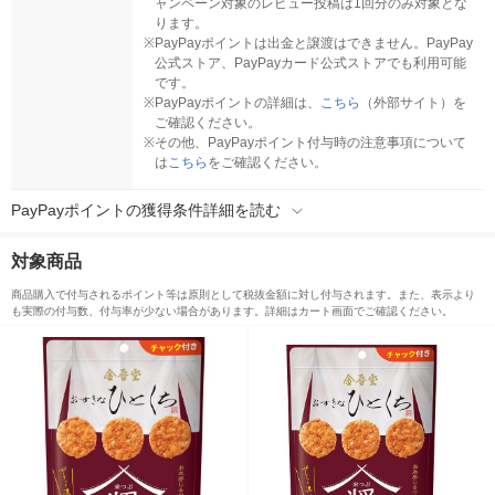
ャンペーン対象のレビュー投稿は1回分のみ対象とな
ります。
※
PayPayポイントは出金と譲渡はできません。PayPay
公式ストア、PayPayカード公式ストアでも利用可能
です。
※
PayPayポイントの詳細は、
こちら
（外部サイト）を
ご確認ください。
※
その他、PayPayポイント付与時の注意事項について
は
こちら
をご確認ください。
PayPayポイントの獲得条件詳細を読む
対象商品
商品購入で付与されるポイント等は原則として税抜金額に対し付与されます。また、表示より
も実際の付与数、付与率が少ない場合があります。詳細はカート画面でご確認ください。