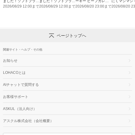
ました！ソフトブラン
ました！ソフトブラン
ーキー ビーフカレー
にくマシマシ 
玄米800gのレビュー
2026/08/29 12:00まで
玄米2㎏のレビューキ
2026/08/29 12:00まで
薫りとコク 辛口
2026/08/20 23:00まで
2026/08/20 
キャンペーン実施中！
ャンペーン実施中！
ページトップへ
関連サイト・ヘルプ・その他
お知らせ
LOHACOとは
AIチャットで質問する
お客様サポート
ASKUL（法人向け）
アスクル株式会社（会社概要）