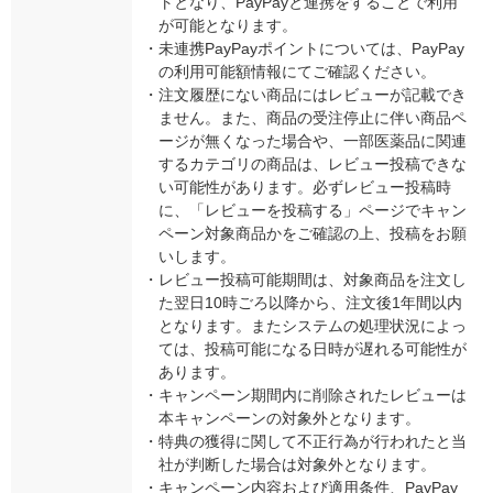
トとなり、PayPayと連携をすることで利用
が可能となります。
・
未連携PayPayポイントについては、PayPay
の利用可能額情報にてご確認ください。
・
注文履歴にない商品にはレビューが記載でき
ません。また、商品の受注停止に伴い商品ペ
ージが無くなった場合や、一部医薬品に関連
するカテゴリの商品は、レビュー投稿できな
い可能性があります。必ずレビュー投稿時
に、「レビューを投稿する」ページでキャン
ペーン対象商品かをご確認の上、投稿をお願
いします。
・
レビュー投稿可能期間は、対象商品を注文し
た翌日10時ごろ以降から、注文後1年間以内
となります。またシステムの処理状況によっ
ては、投稿可能になる日時が遅れる可能性が
あります。
・
キャンペーン期間内に削除されたレビューは
本キャンペーンの対象外となります。
・
特典の獲得に関して不正行為が行われたと当
社が判断した場合は対象外となります。
・
キャンペーン内容および適用条件、PayPay