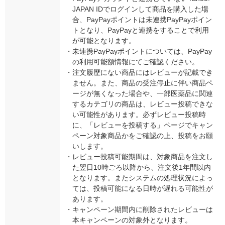
JAPAN IDでログインして商品を購入した場
合、PayPayポイントは未連携PayPayポイン
トとなり、PayPayと連携をすることで利用
が可能となります。
・
未連携PayPayポイントについては、PayPay
の利用可能額情報にてご確認ください。
・
注文履歴にない商品にはレビューが記載でき
ません。また、商品の受注停止に伴い商品ペ
ージが無くなった場合や、一部医薬品に関連
するカテゴリの商品は、レビュー投稿できな
い可能性があります。必ずレビュー投稿時
に、「レビューを投稿する」ページでキャン
ペーン対象商品かをご確認の上、投稿をお願
いします。
・
レビュー投稿可能期間は、対象商品を注文し
た翌日10時ごろ以降から、注文後1年間以内
となります。またシステムの処理状況によっ
ては、投稿可能になる日時が遅れる可能性が
あります。
・
キャンペーン期間内に削除されたレビューは
本キャンペーンの対象外となります。