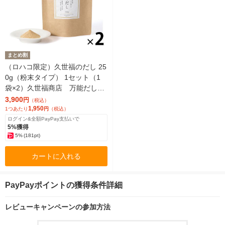
まとめ割
（ロハコ限定）久世福のだし 25
0g（粉末タイプ） 1セット（1
袋×2）久世福商店 万能だし
和風だし 調味料（イチオシ）
3,900
円
（税込）
限定
1,950
1つあたり
円
（税込）
ログイン&全額PayPay支払いで
5%獲得
5%
(181pt)
カートに入れる
PayPayポイントの獲得条件詳細
レビューキャンペーンの参加方法