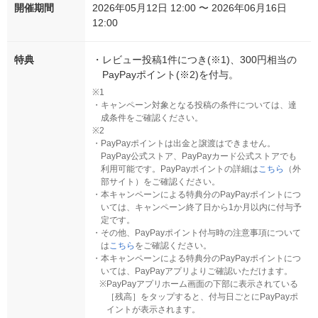
開催期間
2026年05月12日 12:00 〜 2026年06月16日
12:00
特典
・
レビュー投稿1件につき(※1)、300円相当の
PayPayポイント(※2)を付与。
※1
・
キャンペーン対象となる投稿の条件については、達
成条件をご確認ください。
※2
・
PayPayポイントは出金と譲渡はできません。
PayPay公式ストア、PayPayカード公式ストアでも
利用可能です。PayPayポイントの詳細は
こちら
（外
部サイト）をご確認ください。
・
本キャンペーンによる特典分のPayPayポイントにつ
いては、キャンペーン終了日から1か月以内に付与予
定です。
・
その他、PayPayポイント付与時の注意事項について
は
こちら
をご確認ください。
・
本キャンペーンによる特典分のPayPayポイントにつ
いては、PayPayアプリよりご確認いただけます。
※
PayPayアプリホーム画面の下部に表示されている
［残高］をタップすると、付与日ごとにPayPayポ
イントが表示されます。