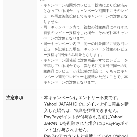
・
キャンペーン期間外のレビュー投稿により投稿済み
となっている場合、キャンペーン期間中にそのレビ
ューを再度編集投稿してもキャンペーンの対象とな
りません。
・
同一キャンペーン内で、複数の対象商品にそれぞれ
新規のレビュー投稿をした場合、それぞれ本キャン
ペーンの対象となります。
・
同一キャンペーン内で、同一の対象商品に複数回レ
ビューを記載した場合、キャンペーン対象のレビュ
ー投稿は1回分のみ対象となります。
・
キャンペーン開催前に対象商品へすでにレビューを
投稿している場合でも、異なる注文番号で同一の対
象商品にレビューが未記載の場合は、そちらにキャ
ンペーン期間中レビューを記載いただくことで、本
キャンペーンの対象となります。
注意事項
・
本キャンペーンはエントリー不要です。
・
Yahoo! JAPAN IDでログインせずに商品を購
入した場合は、特典を獲得できません。
・
PayPayポイントが付与される前にYahoo!
JAPAN IDを削除された場合にはPayPayポイ
ントは付与されません。
・
PayPayアカウントと連携していないYahoo!