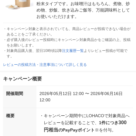
粉末タイプです。お味噌汁はもちろん、煮物、炒
め物、炒飯、炊き込みご飯等、万能調味料として
お使いいただけます。
・
キャンペーン対象と表示されていても、商品レビューが投稿できない場合が
あることをご了承ください。
・
必ず購入後のレビュー投稿時にキャンペーン対象商品かをご確認の上、投稿
をお願いします。
・
対象商品購入後、翌日10時頃以降
注文履歴一覧
よりレビュー投稿が可能で
す。
レビューの投稿方法・注意事項について詳しく見る
キャンペーン概要
開催期間
2026年05月12日 12:00 〜 2026年06月16日
12:00
概要
・
キャンペーン期間中にLOHACOで対象商品へ
300
レビューを記載することで、
1件につき
円相当
のPayPayポイント
※を付与。