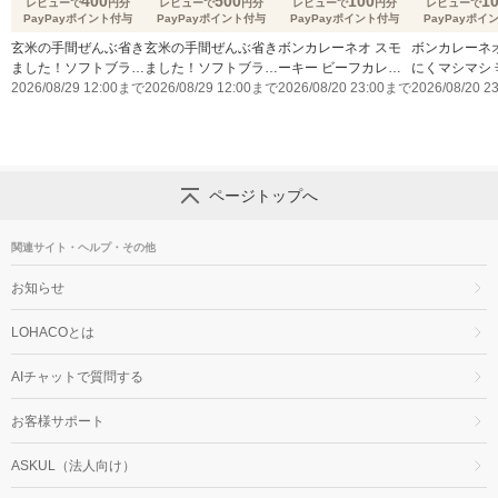
400
500
100
1
レビューで
円分
レビューで
円分
レビューで
円分
レビューで
PayPayポイント付与
PayPayポイント付与
PayPayポイント付与
PayPayポイ
玄米の手間ぜんぶ省き
玄米の手間ぜんぶ省き
ボンカレーネオ スモ
ボンカレーネオ
ました！ソフトブラン
ました！ソフトブラン
ーキー ビーフカレー
にくマシマシ 
玄米800gのレビュー
2026/08/29 12:00まで
玄米2㎏のレビューキ
2026/08/29 12:00まで
薫りとコク 辛口
2026/08/20 23:00まで
2026/08/20 
キャンペーン実施中！
ャンペーン実施中！
ページトップへ
関連サイト・ヘルプ・その他
お知らせ
LOHACOとは
AIチャットで質問する
お客様サポート
ASKUL（法人向け）