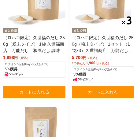
まとめ割
まとめ割
（ロハコ限定）久世福のだし 25
（ロハコ限定）久世福のだし 25
0g（粉末タイプ） 1袋 久世福商
0g（粉末タイプ） 1セット（1
店 万能だし 和風だし 調味料
袋×3）久世福商店 万能だし
限定（イチオシ） 限定
和風だし 調味料（イチオシ）
1,998
5,700
円
円
（税込）
（税込）
限定
1,900
1つあたり
円
（税込）
ログイン&全額PayPay支払いで
5%獲得
ログイン&全額PayPay支払いで
5%獲得
5%
(91pt)
5%
(264pt)
カートに入れる
カートに入れる