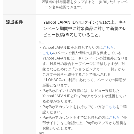
※
該当の付与情報をタップすると、参加したキャンペ
ーン名を確認できます。
達成条件
・
Yahoo! JAPAN IDでログイン(※1)の上、キャ
ンペーン期間中に対象商品に対して新規のレ
ビュー投稿(※2)していること。
※1
・
Yahoo! JAPAN IDをお持ちでない方は
こちら
。
・
こちら
のページで個人情報の提供を停止している
Yahoo! JAPAN IDは、キャンペーンの対象外となりま
す。対象外の場合トップページに遷移しますが、対
象となるためには「ショッピングカート一覧」から
ご注文手続きへ遷移することで表示される
「LOHACOのご利用にあたって」ページでの同意が
必要となります。
・
PayPayポイントの獲得には、レビュー投稿した
Yahoo! JAPAN IDとPayPayアカウントが連携してい
る必要があります。
・
PayPayアカウントをお持ちでない方は
こちら
をご確
認ください。
・
PayPayアカウントをすでにお持ちの方は
こちら
（外
部サイト）をご確認の上、PayPayアプリから連携を
お願いいたします。
※2