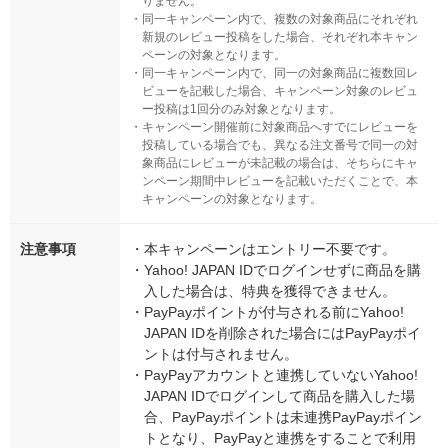
りません。
・
同一キャンペーン内で、複数の対象商品にそれぞれ
新規のレビュー投稿をした場合、それぞれ本キャン
ペーンの対象となります。
・
同一キャンペーン内で、同一の対象商品に複数回レ
ビューを記載した場合、キャンペーン対象のレビュ
ー投稿は1回分のみ対象となります。
・
キャンペーン開催前に対象商品へすでにレビューを
投稿している場合でも、異なる注文番号で同一の対
象商品にレビューが未記載の場合は、そちらにキャ
ンペーン期間中レビューを記載いただくことで、本
キャンペーンの対象となります。
注意事項
・
本キャンペーンはエントリー不要です。
・
Yahoo! JAPAN IDでログインせずに商品を購
入した場合は、特典を獲得できません。
・
PayPayポイントが付与される前にYahoo!
JAPAN IDを削除された場合にはPayPayポイ
ントは付与されません。
・
PayPayアカウントと連携していないYahoo!
JAPAN IDでログインして商品を購入した場
合、PayPayポイントは未連携PayPayポイン
トとなり、PayPayと連携をすることで利用