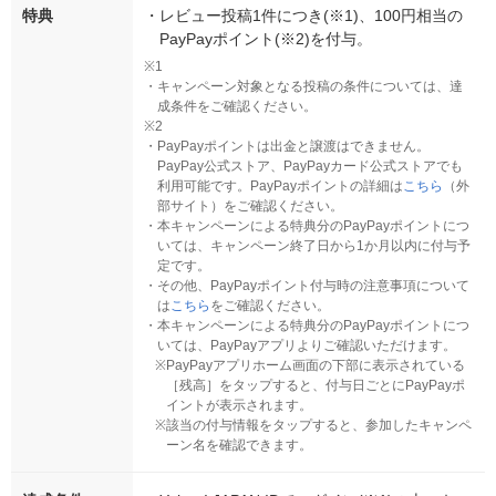
特典
・
レビュー投稿1件につき(※1)、100円相当の
PayPayポイント(※2)を付与。
※1
・
キャンペーン対象となる投稿の条件については、達
成条件をご確認ください。
※2
・
PayPayポイントは出金と譲渡はできません。
PayPay公式ストア、PayPayカード公式ストアでも
利用可能です。PayPayポイントの詳細は
こちら
（外
部サイト）をご確認ください。
・
本キャンペーンによる特典分のPayPayポイントにつ
いては、キャンペーン終了日から1か月以内に付与予
定です。
・
その他、PayPayポイント付与時の注意事項について
は
こちら
をご確認ください。
・
本キャンペーンによる特典分のPayPayポイントにつ
いては、PayPayアプリよりご確認いただけます。
※
PayPayアプリホーム画面の下部に表示されている
［残高］をタップすると、付与日ごとにPayPayポ
イントが表示されます。
※
該当の付与情報をタップすると、参加したキャンペ
ーン名を確認できます。