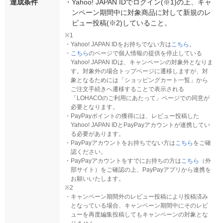
達成条件
・
Yahoo! JAPAN IDでログイン(※1)の上、キャ
ンペーン期間中に対象商品に対して新規のレ
ビュー投稿(※2)していること。
※1
・
Yahoo! JAPAN IDをお持ちでない方は
こちら
。
・
こちら
のページで個人情報の提供を停止している
Yahoo! JAPAN IDは、キャンペーンの対象外となりま
す。対象外の場合トップページに遷移しますが、対
象となるためには「ショッピングカート一覧」から
ご注文手続きへ遷移することで表示される
「LOHACOのご利用にあたって」ページでの同意が
必要となります。
・
PayPayポイントの獲得には、レビュー投稿した
Yahoo! JAPAN IDとPayPayアカウントが連携してい
る必要があります。
・
PayPayアカウントをお持ちでない方は
こちら
をご確
認ください。
・
PayPayアカウントをすでにお持ちの方は
こちら
（外
部サイト）をご確認の上、PayPayアプリから連携を
お願いいたします。
※2
・
キャンペーン期間外のレビュー投稿により投稿済み
となっている場合、キャンペーン期間中にそのレビ
ューを再度編集投稿してもキャンペーンの対象とな