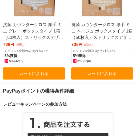
抗菌 カウンタークロス 厚手 ミ
抗菌 カウンタークロス 厚手 ミ
ニ グレー ボックスタイプ 1箱
ニ ベージュ ボックスタイプ 1箱
（50枚入）ストリックスデザイ
（50枚入）ストリックスデザイ
ン
ン
738
738
円
円
（税込）
（税込）
ログイン&全額PayPay支払いで
ログイン&全額PayPay支払いで
5%獲得
5%獲得
5%
(32pt)
5%
(32pt)
カートに入れる
カートに入れる
PayPayポイントの獲得条件詳細
レビューキャンペーンの参加方法