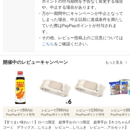
ポイントの付与期間を予告なく変更する場合
や、中止する場合があります。
・
万が一期間中にキャンペーンが中止となって
しまった場合、中止以前に達成条件を満たし
ていた際はPayPayポイントが付与されま
す。
・
その他、レビュー投稿上のご注意については
こちら
をご確認ください。
開催中のレビューキャンペーン
もっと見る
50
780
130
3
レビューで
円分
レビューで
円分
レビューで
円分
レビューで
PayPayポイント付与
PayPayポイント付与
PayPayポイント付与
PayPayポイ
【甘うまい味わい！】
ロハコ限定 超厚手お
ロハコ限定 超厚手お
【ネコちゃん
コーミ デラックスこ
しりふき レビューで
しりふき レビューで
アルセット】